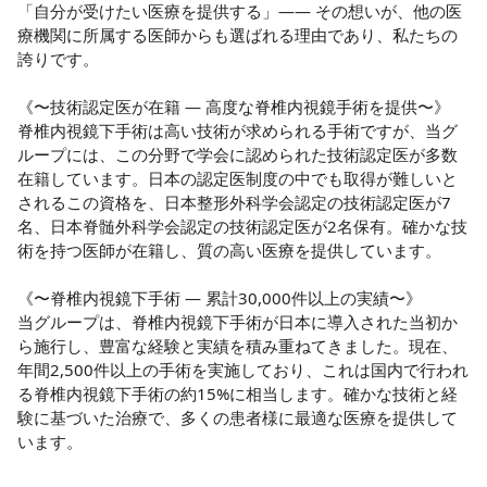
「自分が受けたい医療を提供する」—— その想いが、他の医
療機関に所属する医師からも選ばれる理由であり、私たちの
誇りです。

《〜技術認定医が在籍 — 高度な脊椎内視鏡手術を提供〜》

脊椎内視鏡下手術は高い技術が求められる手術ですが、当グ
ループには、この分野で学会に認められた技術認定医が多数
在籍しています。日本の認定医制度の中でも取得が難しいと
されるこの資格を、日本整形外科学会認定の技術認定医が7
名、日本脊髄外科学会認定の技術認定医が2名保有。確かな技
術を持つ医師が在籍し、質の高い医療を提供しています。

《〜脊椎内視鏡下手術 — 累計30,000件以上の実績〜》

当グループは、脊椎内視鏡下手術が日本に導入された当初か
ら施行し、豊富な経験と実績を積み重ねてきました。現在、
年間2,500件以上の手術を実施しており、これは国内で行われ
る脊椎内視鏡下手術の約15%に相当します。確かな技術と経
験に基づいた治療で、多くの患者様に最適な医療を提供して
います。
