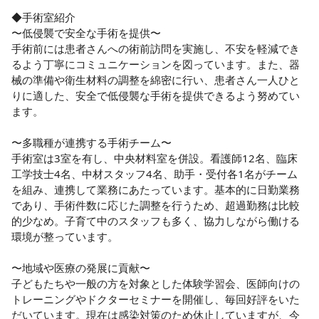
◆手術室紹介

〜低侵襲で安全な手術を提供〜

手術前には患者さんへの術前訪問を実施し、不安を軽減でき
るよう丁寧にコミュニケーションを図っています。また、器
械の準備や衛生材料の調整を綿密に行い、患者さん一人ひと
りに適した、安全で低侵襲な手術を提供できるよう努めてい
ます。

〜多職種が連携する手術チーム〜

手術室は3室を有し、中央材料室を併設。看護師12名、臨床
工学技士4名、中材スタッフ4名、助手・受付各1名がチーム
を組み、連携して業務にあたっています。基本的に日勤業務
であり、手術件数に応じた調整を行うため、超過勤務は比較
的少なめ。子育て中のスタッフも多く、協力しながら働ける
環境が整っています。

〜地域や医療の発展に貢献〜

子どもたちや一般の方を対象とした体験学習会、医師向けの
トレーニングやドクターセミナーを開催し、毎回好評をいた
だいています。現在は感染対策のため休止していますが、今