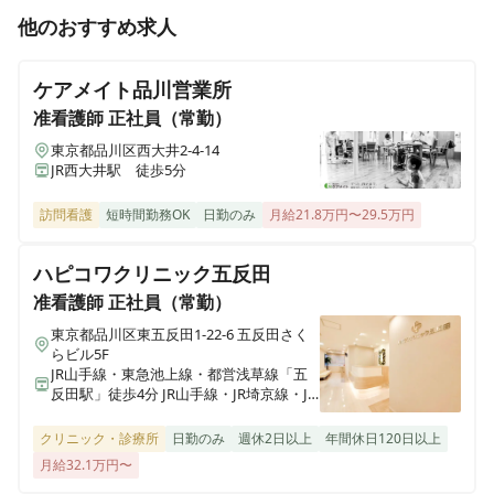
正看護師
正社員（常勤）
他のおすすめ求人
《オペ室/日勤のみ》品川シーサイド駅徒歩7分★【高有
給取得率⭐︎残業ほぼなし】全国から患者様が集まる！脊
ケアメイト品川営業所
椎手術で全国トップクラスの整形外科病院です♪
准看護師
正社員（常勤）
東京都品川区⻄大井2-4-14
JR西大井駅 徒歩5分
正看護師
正社員（常勤）
《外来/2交代》品川シーサイド駅徒歩7分★【高有給取
訪問看護
短時間勤務OK
日勤のみ
月給21.8万円〜29.5万円
得率⭐︎残業ほぼなし】全国から患者様が集まる！脊椎手
術で全国トップクラスの整形外科病院です♪
ハピコワクリニック五反田
准看護師
正社員（常勤）
正看護師
正社員（常勤）
東京都品川区東五反田1-22-6 五反田さく
らビル5F
《病棟/2交代》品川シーサイド駅徒歩7分★【高有給取
JR山手線・東急池上線・都営浅草線「五
得率⭐︎残業ほぼなし】全国から患者様が集まる！脊椎手
反田駅」徒歩4分 JR山手線・JR埼京線・JR
術で全国トップクラスの整形外科病院です♪
湘南新宿ライン・東京臨海高速鉄道りん
かい線「大崎駅」徒歩8分
クリニック・診療所
日勤のみ
週休2日以上
年間休日120日以上
月給32.1万円〜
正看護師
正社員（常勤）