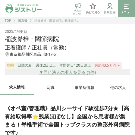
ジストリー 看護師の転職マッチング
求人を
あとで見る
新規登録
メニュー
出したい
TOP
東京都
稲波脊椎・関節病院の看護師求人
2025/4/4
更新
稲波脊椎・関節病院
正看護師 / 正社員（常勤）
東京都品川区東品川3-17-5
病院
日勤のみ
週休2日以上
年間休日120日以上
月給43.5万円〜
▼同じ法人の求人を見る (
1
件)
求人情報
写真
事業所情報
他の求人
《オペ室/管理職》品川シーサイド駅徒歩7分★【高
有給取得率⭐︎残業ほぼなし】全国から患者様が集
まる！脊椎手術で全国トップクラスの整形外科病院
です♪