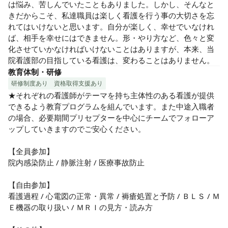
は悩み、苦しんでいたこともありました。しかし、そんなと
きだからこそ、私達職員は楽しく看護を行う事の大切さを忘
れてはいけないと思います。自分が楽しく、幸せでいなけれ
ば、相手を幸せにはできません。形・やり方など、色々と変
化させていかなければいけないことはありますが、本来、当
院看護部の目指している看護は、変わることはありません。
教育体制・研修
研修制度あり
資格取得支援あり
★それぞれの看護師がテーマを持ち主体性のある看護が提供
できるよう教育プログラムを組んでいます。また中途入職者
の場合、必要期間プリセプターを中心にチームでフォローア
ップしていきますのでご安心ください。

【全員参加】

院内感染防止 / 静脈注射 / 医療事故防止

【自由参加】

看護過程 / 心電図の正常・異常 / 褥瘡処置と予防 / ＢＬＳ / Ｍ
Ｅ機器の取り扱い / ＭＲＩの見方・読み方
