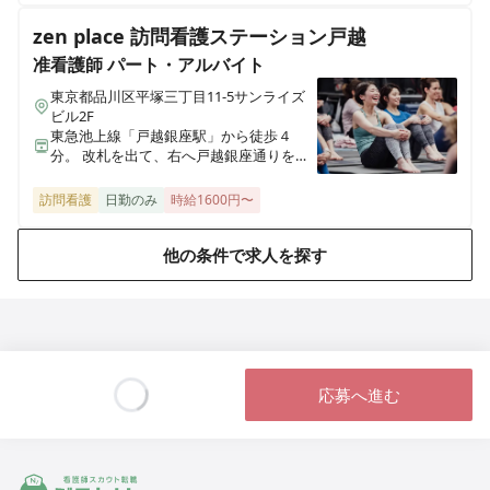
zen place 訪問看護ステーション戸越
准看護師
パート・アルバイト
東京都品川区平塚三丁目11-5サンライズ
ビル2F
東急池上線「戸越銀座駅」から徒歩４
分。 改札を出て、右へ戸越銀座通りを進
み、左側のソフトバンク戸越銀座とラー
メン屋の間を左折。住宅街を突き抜ける
訪問看護
日勤のみ
時給1600円〜
と、左側に１階に蘭専門店があるビルの
外階段の２階にあります。
他の条件で求人を探す
応募へ進む
Loading...
ジストリー 看護師の転職マッチング