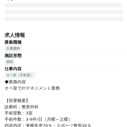
「稲波脊椎・関節病院」は、地域のみならず全国から患者さ
んが訪れる整形外科の高度専門病院です。病床数60床の小規
求人情報
模病院ながら、腰椎椎間板ヘルニア・腰部脊柱管狭窄症手術
募集職種
の件数は日本トップクラス！岩井グループでは、 特に腰椎・
正看護師
脊椎領域の手術において高い実績を誇り、内視鏡下手術では
施設形態
国内全体の約15%（年間2,500件以上）を担っています。

病院
仕事内容
⭐︎★おすすめポイント★⭐︎

◎人間関係の良さも魅力！お互いが支え合い、明るく活気の
オペ室（手術室）
ある雰囲気です♪

◆業務内容

◎ハード面とソフト面を徹底的に整えているので、残業ほぼ
オペ室でのマネジメント業務

なしを実現！

◎日本トップクラスの整形看護が学べる！

【部署概要】

◎在院日数も短く、患者さまの満足度も◎！質の高い看護を
診療科：整形外科

提供できます♪

手術室数：3室

◎温かいスタッフと丁寧な教育体制で未経験でも安心！

手術件数：3-9件/日（月曜～土曜）

◎有給消化率90％越え！お休みも取りやすく、1週間連休を
内容内訳：脊椎疾患70％・スポーツ整形30％
