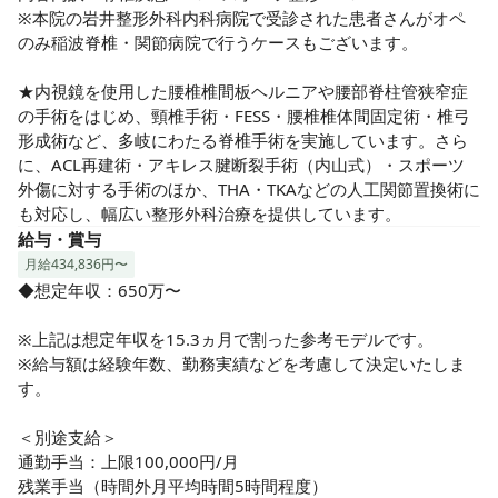
とって旅行をするスタッフも♪

※本院の岩井整形外科内科病院で受診された患者さんがオペ
◎看護師の6割が既婚者で、産休・育休復帰率も高いです！

のみ稲波脊椎・関節病院で行うケースもございます。

◎勤務制限のある人も支える人も負担がなく働ける！誰もが
無理なく長く働ける環境が整っています♪
★内視鏡を使用した腰椎椎間板ヘルニアや腰部脊柱管狭窄症
の手術をはじめ、頸椎手術・FESS・腰椎椎体間固定術・椎弓
形成術など、多岐にわたる脊椎手術を実施しています。さら
に、ACL再建術・アキレス腱断裂手術（内山式）・スポーツ
外傷に対する手術のほか、THA・TKAなどの人工関節置換術に
も対応し、幅広い整形外科治療を提供しています。
給与・賞与
月給434,836円〜
◆想定年収：650万〜

※上記は想定年収を15.3ヵ月で割った参考モデルです。

※給与額は経験年数、勤務実績などを考慮して決定いたしま
す。

＜別途支給＞

通勤手当：上限100,000円/月

残業手当（時間外月平均時間5時間程度）
