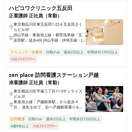
《外来/日勤のみ》品川シーサイド駅徒歩7分★【高有給
ハピコワクリニック五反田
取得率⭐︎残業ほぼなし】全国から患者様が集まる！脊椎
正看護師
正社員（常勤）
手術で全国トップクラスの整形外科病院です♪
東京都品川区東五反田1-22-6 五反田さく
らビル5F
JR山手線・東急池上線・都営浅草線「五
反田駅」徒歩4分 JR山手線・JR埼京線・JR
湘南新宿ライン・東京臨海高速鉄道りん
かい線「大崎駅」徒歩8分
クリニック・診療所
日勤のみ
週休2日以上
年間休日120日以上
月給33.8万円〜
zen place 訪問看護ステーション戸越
准看護師
正社員（常勤）
東京都品川区平塚三丁目11-5サンライズ
ビル2F
東急池上線「戸越銀座駅」から徒歩４
分。 改札を出て、右へ戸越銀座通りを進
み、左側のソフトバンク戸越銀座とラー
メン屋の間を左折。住宅街を突き抜ける
訪問看護
日勤のみ
週休2日以上
年間休日120日以上
と、左側に１階に蘭専門店があるビルの
4週8休以上
月給29.5万円〜
外階段の２階にあります。