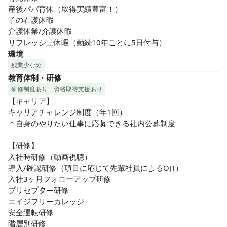
産後パパ育休（取得実績豊富！）

子の看護休暇

介護休業/介護休暇

リフレッシュ休暇（勤続10年ごとに5日付与）
環境
残業少なめ
教育体制・研修
研修制度あり
資格取得支援あり
【キャリア】

キャリアチャレンジ制度（年1回）

＊自身のやりたい仕事に応募できる社内公募制度

【研修】

入社時研修（動画視聴）

導入/確認研修（項目に応じて先輩社員によるOJT）

入社3ヶ月フォローアップ研修

プリセプター研修

エイジフリーカレッジ

安全運転研修

階層別研修
