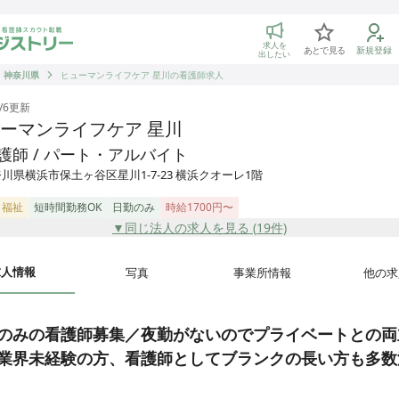
トリー 看護師の転職マッチング
求人を
あとで見る
新規登録
出したい
神奈川県
ヒューマンライフケア 星川の看護師求人
/6
更新
ーマンライフケア 星川
護師 / パート・アルバイト
川県横浜市保土ヶ谷区星川1-7-23 横浜クオーレ1階
・福祉
短時間勤務OK
日勤のみ
時給1700円〜
▼同じ法人の求人を見る (
19
件)
求人情報
写真
事業所情報
他の求
のみの看護師募集／夜勤がないのでプライベートとの両
業界未経験の方、看護師としてブランクの長い方も多数