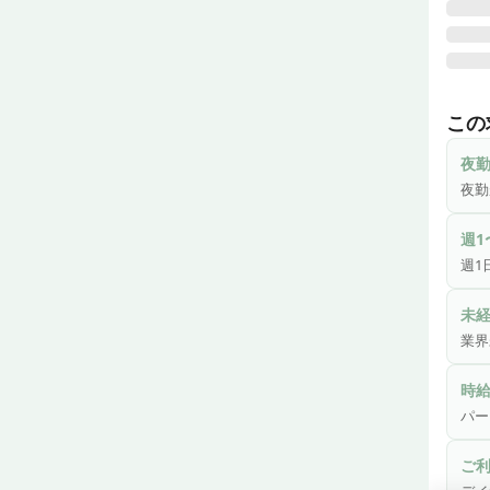
♪ 週
デイ
この
・ご
夜
・傷
夜勤
・機
・口
週1
・介護
週1
・各種
・ご
未
・そ
業界
※業
時給
※簡
パー
ご
＼こ