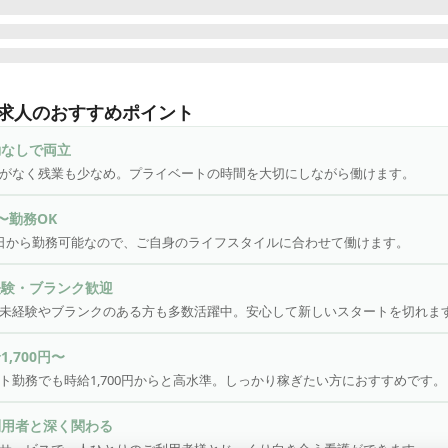
1～OK|夜勤なし|日曜定休 ♪

サービスにおける看護業務全般をお任せします。

求人のおすすめポイント
利用者の健康管理、服薬管理

勤なしで両立
や褥瘡(床ずれ)処置、浴後の軟膏塗布、爪切り

がなく残業も少なめ。プライベートの時間を大切にしながら働けます。
能訓練の計画策定や訓練実務、モニタリング

腔機能の計画策定・訓練実務、モニタリング

〜勤務OK
業務の補助

日から勤務可能なので、ご自身のライフスタイルに合わせて働けます。
記録

利用者やご家族への相談援助

経験・ブランク歓迎
の他、上記に付帯する業務

未経験やブランクのある方も多数活躍中。安心して新しいスタートを切れま
務効率化のため記録業務や勤怠管理は専用アプリを使用しています。
1,700円〜
単な文字入力（メール打ち程度）ができれば問題ございません。

ト勤務でも時給1,700円からと高水準。しっかり稼ぎたい方におすすめです。
利用者と深く関わる
んな方にピッタリ／
