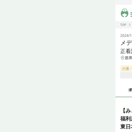
ジス
TOP
2024/1
メデ
正看
群馬
介護
【み
福利
東日