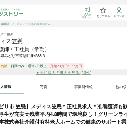
トリー 看護師の転職マッチング
求人を
あとで見る
新規登録
出したい
群馬県
メディス笠懸の看護師求人
0/11
更新
ィス笠懸
護師 / 正社員（常勤）
県みどり市笠懸町鹿4385-3
・福祉
日勤のみ
週休2日以上
月給23万円〜27万円
▼同じ法人の求人を見る (
13
件)
求人情報
写真
事業所情報
他の求
どり市 笠懸】メディス笠懸＊正社員求人＊准看護師も
厚生が充実☆残業平均4.8時間で環境良し！グリーンラ
本株式会社介護付有料老人ホームでの健康のサポート業