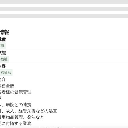
ーンライフ東日本株式会社・グリーンライフ株式会社は　プライム
医療コンサルティング業界大手　シップヘルスケアホールディング
情報
のヘルスケア事業のコアカンパニーとして全国に７２施設を運営し
職種
護師
・保健・福祉・介護の分野で医療機関とのパートナーシップを基本
形態
ヘルスケアグループがもつノウハウを融合し、全国７２か所の介護
・福祉
ホーム等の開設・運営を通し、ライフケア事業を展開しております。
内容
ーンライフグループの介護は「１年間365日同じ質と量のサービス
す。

・福祉系
医療機関である宏愛会第一病院との連携により緊急時でも、迅速な
容

す。

務全般

居者様の健康管理

り市笠懸。国道50号線近い便利な立地。近隣にはスーパーも数軒あ


買い物にも便利な立地にあります！

師、病院との連携

引、吸入、経管栄養などの処置

業時間（月間） 4.8時間

療用物品管理、発注など

給休暇取得日数（年間） 9.0日

記に付随する業務
