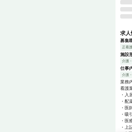
グリ
場の
求人
会社
募集
す。

正看
医療
施設
ップ
介護
老人
仕事
グリ
供しま
介護
協力
業務内
できま
看護業
・入
みど
・配薬
時の
・医
・吸
平均残
・医
平均有
・上