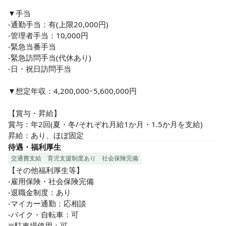
▼手当

-通勤手当：有(上限20,000円)

-管理者手当：10,000円

-緊急当番手当

-緊急訪問手当(代休あり)

-日・祝日訪問手当

▼想定年収：4,200,000ｰ5,600,000円

【賞与・昇給】

賞与：年2回(夏・冬/それぞれ月給1か月・1.5か月を支給)

昇給：あり、ほぼ固定
待遇・福利厚生
交通費支給
育児支援制度あり
社会保険完備
【その他福利厚生等】

-雇用保険・社会保険完備

-退職金制度：あり

-マイカー通勤：応相談

-バイク・自転車：可

※駐車場使用：可