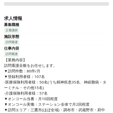
多摩たんぽぽ介護サービスセンターから2018年11月に独立を
した訪問看護ステーション。

求人情報
在宅にて全般的な医療処置を要する看護、精神疾患・認知症
募集職種
の方への看護やリハビリテーションを始めとし、緑の多い環
正看護師
境で患者様へ粘り強く向き合うスタイルが特徴です。
施設形態
訪問看護
仕事内容
訪問看護
【業務内容】

訪問看護全般をお任せします。

▼訪問件数：80件/月

▼登録利用者様：107名

-医療保険利用者様：50名(うち精神疾患35名、神経難病・タ
ーミナル・その他15名)

-介護保険利用者様：57名

▼オンコール当番：月10回程度

▼オンコール実働：ステーション全体で月2回程度

▼訪問エリア：三鷹市(ほぼ全域)・調布市・武蔵野市・府中