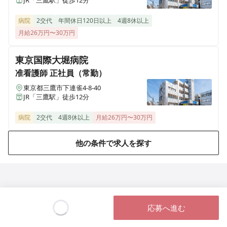
JR「三鷹駅」徒歩12分
病院
2交代
年間休日120日以上
4週8休以上
月給26万円〜30万円
東京国際大堀病院
准看護師
正社員（常勤）
東京都三鷹市下連雀4-8-40
JR「三鷹駅」徒歩12分
病院
2交代
4週8休以上
月給26万円〜30万円
他の条件で求人を探す
応募へ進む
Loading...