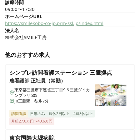
診療時間
09:00〜17:30
ホームページURL
https://smilekobo-co-jp.prm-ssl.jp/index.html
法人名
株式会社SMILE工房
他のおすすめ求人
シンプレ訪問看護ステーション 三鷹拠点
准看護師
正社員（常勤）
東京都三鷹市下連雀三丁目9-6 三鷹ダイカ
ンプラザ505
JR三鷹駅 徒歩7分
訪問看護
日勤のみ
週休2日以上
4週8休以上
月給27.6万円〜40.6万円
東京国際大堀病院