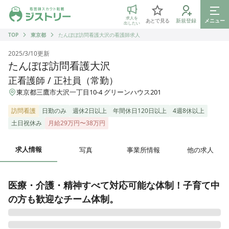
ジストリー 看護師の転職マッチング
求人を
あとで見る
新規登録
メニュー
出したい
TOP
東京都
たんぽぽ訪問看護大沢の看護師求人
2025/3/10
更新
たんぽぽ訪問看護大沢
正看護師 / 正社員（常勤）
東京都三鷹市大沢一丁目10-4 グリーンハウス201
訪問看護
日勤のみ
週休2日以上
年間休日120日以上
4週8休以上
土日祝休み
月給29万円〜38万円
求人情報
写真
事業所情報
他の求人
医療・介護・精神すべて対応可能な体制！子育て中
の方も歓迎なチーム体制。