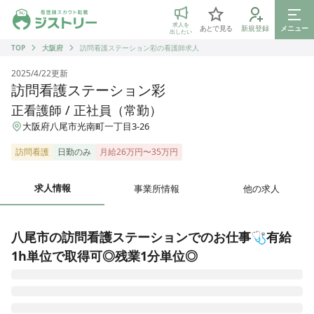
ジストリー 看護師の転職マッチング
求人を
あとで見る
新規登録
メニュー
出したい
TOP
大阪府
訪問看護ステーション彩の看護師求人
2025/4/22
更新
訪問看護ステーション彩
正看護師 / 正社員（常勤）
大阪府八尾市光南町一丁目3-26
訪問看護
日勤のみ
月給26万円〜35万円
求人情報
事業所情報
他の求人
八尾市の訪問看護ステーションでのお仕事🩺有給
1h単位で取得可◎残業1分単位◎