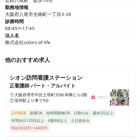
近鉄八尾駅　徒歩10分
勤務地情報
大阪府八尾市光南町一丁目3-26
診療時間
08:45〜17:45
法人名
株式会社colors of life
他のおすすめ求人
シオン訪問看護ステーション
正看護師
パート・アルバイト
大阪府堺市中区土塔町3336 和興ビル2階
深井駅より車で5分
訪問看護
副業OK
短時間勤務OK
日勤のみ
週休2日以上
年間休日120日以上
4週8休以上
土日祝休み
時給3600円〜4400円