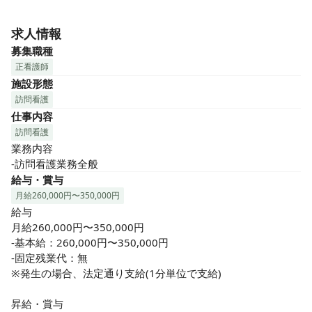
八尾市で訪問看護・居宅介護支援・地域連携3つの事業でLIFE
を支援しています✨今回訪問看護ステーションで一緒に働い
求人情報
てくださる看護師さんを募集しています！
募集職種
正看護師
施設形態
訪問看護
仕事内容
訪問看護
業務内容

-訪問看護業務全般
給与・賞与
月給260,000円〜350,000円
給与

月給260,000円〜350,000円

-基本給：260,000円〜350,000円        

-固定残業代：無

※発生の場合、法定通り支給(1分単位で支給)

昇給・賞与
