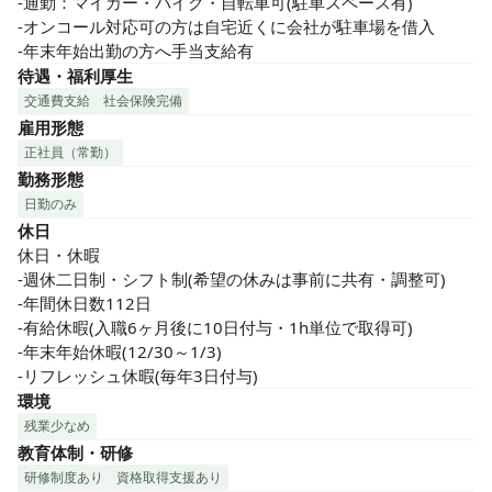
-通勤：マイカー・バイク・自転車可(駐車スペース有)

-オンコール対応可の方は自宅近くに会社が駐車場を借入

-年末年始出勤の方へ手当支給有
待遇・福利厚生
交通費支給
社会保険完備
雇用形態
正社員（常勤）
勤務形態
日勤のみ
休日
休日・休暇

-週休二日制・シフト制(希望の休みは事前に共有・調整可)

-年間休日数112日

-有給休暇(入職6ヶ月後に10日付与・1h単位で取得可)

-年末年始休暇(12/30～1/3)

-リフレッシュ休暇(毎年3日付与)
環境
残業少なめ
教育体制・研修
研修制度あり
資格取得支援あり