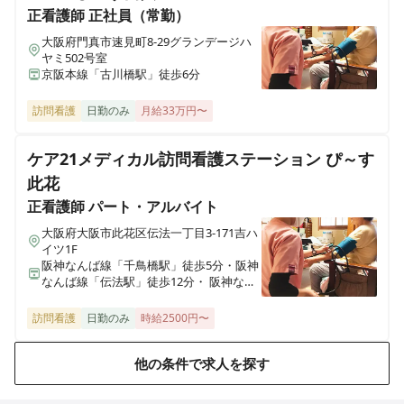
正看護師
正社員（常勤）
大阪府門真市速見町8-29グランデージハ
ヤミ502号室
京阪本線「古川橋駅」徒歩6分
訪問看護
日勤のみ
月給33万円〜
ケア21メディカル訪問看護ステーション ぴ～す
此花
正看護師
パート・アルバイト
大阪府大阪市此花区伝法一丁目3-171吉ハ
イツ1F
阪神なんば線「千鳥橋駅」徒歩5分・阪神
なんば線「伝法駅」徒歩12分・ 阪神なん
ば線「西九条駅」徒歩14分
訪問看護
日勤のみ
時給2500円〜
他の条件で求人を探す