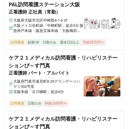
PAL訪問看護ステーション大阪
正看護師
正社員（常勤）
大阪府大阪市北区中崎西4-1-6 2F
大阪メトロ谷町線「中崎町駅」徒歩5分 阪
急神戸本線・阪急宝塚本線「大阪梅田
駅」徒歩8分
訪問看護
副業OK
日勤のみ
週休2日以上
月給28万円〜
ケア２１メディカル訪問看護・リハビリステー
ションぴ～す門真
正看護師
パート・アルバイト
大阪府門真市速見町8-29グランデージハ
ヤミ502号室
京阪本線「古川橋駅」徒歩6分
訪問看護
日勤のみ
時給2500円〜
ケア２１メディカル訪問看護・リハビリステー
ションぴ～す門真