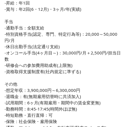
-昇給：年1回

-賞与：年2回(6・12月)・3ヶ月/年(実績)

手当

-通勤手当：全額支給

-特別資格手当(認定、専門、特定行為等)：20,000～50,000
円/月

-休日出勤手当(法定通り支給)

-オンコール手当(4ヶ月目～)：30,000円/月＋2,500円/担当日
数

-研修会への参加費用助成有(上限無)

-資格取得支援制度有(社内規定に準ずる)

その他

-想定年収：3,900,000円～6,300,000円

-退職金：有(無期雇用切替時に共済加入)

-試用期間：6ヶ月(有期雇用・期間中の賃金変更無)

-勤務時間：8:45-17:45(時間外ほぼ無)

-時短勤務・直行直帰：可

-保険：社会保険・雇用保険
