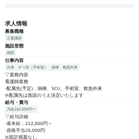
「理想の医療を追求したい」という想いから生まれた専門病
院です。

求人情報
◆認定看護師在籍(脳卒中看護、脳卒中リハビリテーション看
募集職種
護、皮膚・排泄ケア)、IVRエキスパートナース在籍

正看護師
◆熊本保健科学大学と連携協定を結びました

施設形態
福岡脳神経外科病院は熊本保健科学大学のキャンパス校とな
病院
り、脳卒中看護認定看護師教育課程のうち、半年間、「臨
仕事内容
床」という強みを活かし専門科目の履修・臨床実習を担当し
ます。

外来
オペ室（手術室）
病棟
救急外来
◆未破裂脳動脈瘤脳血管内手術　患者数が多い病院ランキン
▽業務内容

グ全国1位

看護師業務

「病院情報局」に掲載されました

-配属先(予定)：病棟、SCU、手術室、救急外来

◆脳血管疾患の治療数(動脈瘤の手術件数)全国2位/九州・沖縄
※配属先は面談のうえ決定いたします
1位

給与・賞与
「手術数でわかる いい病院 2023」に掲載されました

月給242,000円〜
◆経験豊かな脳神経外科専門医集団

▽給与詳細

手術実績1,024件/年

-基本給：222,000円～

2021年4月ｰ2022年3月

-資格手当20,000円

◆大学病院レベルの最先端の設備環境

※固定残業なし
