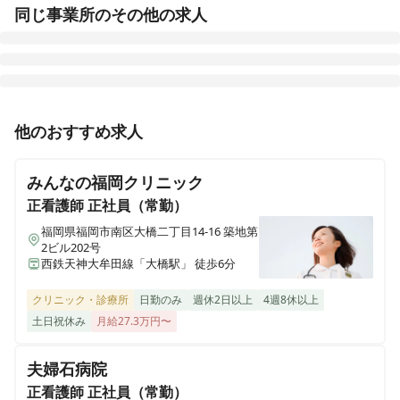
同じ事業所のその他の求人
正看護師
パート・アルバイト
他のおすすめ求人
※非常勤/勤務日数・勤務時間相談可◎※「ホスピタリテ
ィーの精神で プロフェッショナルな 看護を目指しま
みんなの福岡クリニック
す」24時間・365日、大学病院レベルの高度な医療を✨
正看護師
正社員（常勤）
福岡県福岡市南区大橋二丁目14-16 築地第
2ビル202号
西鉄天神大牟田線「大橋駅」 徒歩6分
クリニック・診療所
日勤のみ
週休2日以上
4週8休以上
土日祝休み
月給27.3万円〜
夫婦石病院
正看護師
正社員（常勤）