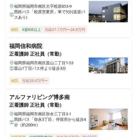
福岡県福岡市南区大字桧原853-9
西鉄バス「桧原営業所」車で5分(送迎バ
スあり)
病院
4週8休以上
月給21.1万円〜26.9万円
福岡信和病院
正看護師
正社員（常勤）
福岡県福岡市南区皿山二丁目1-53
皿山1丁目バス停より徒歩3分
病院
月給26.4万円〜
アルファリビング博多南
正看護師
正社員（常勤）
福岡県福岡市南区弥永三丁目3-1
西鉄バス「弥永3丁目」停留所から徒歩4
分（約200m）