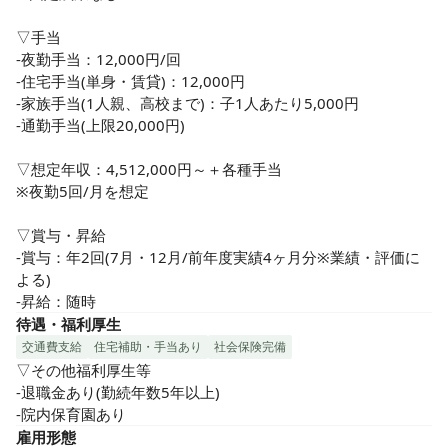
・ハイブリッド手術室対応「血管撮影装置」

・アジア初導入「ORBEYE」

▽手当

・MRI 3台体制

-夜勤手当：12,000円/回

・64列CT装置
-住宅手当(単身・賃貸)：12,000円

-家族手当(1人親、高校まで)：子1人あたり5,000円

-通勤手当(上限20,000円)

▽想定年収：4,512,000円～＋各種手当

※夜勤5回/月を想定

▽賞与・昇給

-賞与：年2回(7月・12月/前年度実績4ヶ月分※業績・評価に
よる)

-昇給：随時
待遇・福利厚生
交通費支給
住宅補助・手当あり
社会保険完備
▽その他福利厚生等

-退職金あり(勤続年数5年以上)

-院内保育園あり
雇用形態