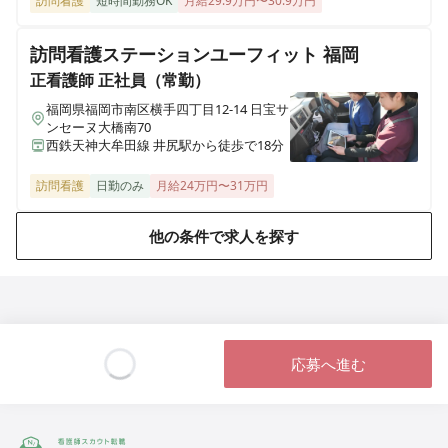
訪問看護
短時間勤務OK
月給29.9万円〜30.9万円
訪問看護ステーションユーフィット 福岡
正看護師
正社員（常勤）
福岡県福岡市南区横手四丁目12-14 日宝サ
ンセーヌ大橋南70
西鉄天神大牟田線 井尻駅から徒歩で18分
訪問看護
日勤のみ
月給24万円〜31万円
他の条件で求人を探す
応募へ進む
Loading...
ジストリー 看護師の転職マッチング