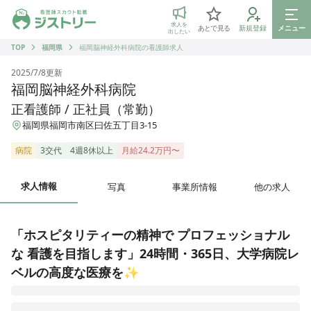
ジストリー 看護師の転職マッチング
求人を
あとで見る
新規登録
メニュー
出したい
TOP
福岡県
福岡脳神経外科病院の看護師求人
2025/7/8
更新
福岡脳神経外科病院
正看護師 / 正社員（常勤）
福岡県福岡市南区曰佐五丁目3-15
病院
3交代
4週8休以上
月給24.2万円〜
求人情報
写真
事業所情報
他の求人
「ホスピタリティーの精神で プロフェッショナル
な 看護を目指します」24時間・365日、大学病院レ
ベルの高度な医療を✨