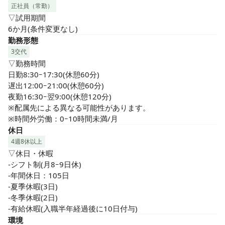
正社員（常勤）
▽試用期間

6か月(条件変更なし)
勤務形態
3交代
▽勤務時間

日勤8:30ｰ17:30(休憩60分)

遅出12:00ｰ21:00(休憩60分)

夜勤16:30ｰ翌9:00(休憩120分)

※配属先による異なる可能性があります。

※時間外労働：0ｰ10時間未満/月
休日
4週8休以上
▽休日・休暇

-シフト制(月8ｰ9日休)

-年間休日：105日

-夏季休暇(3日)

-冬季休暇(2日)

-有給休暇(入職半年経過後に10日付与)
環境