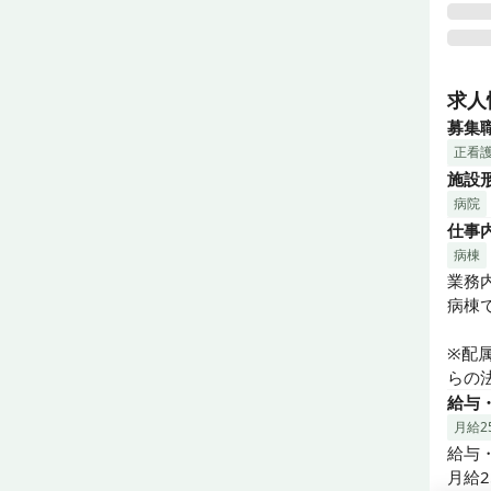
大牟
イン
求人
を学
募集
正看
看護
施設
い環
病院
仕事
◼︎◼
◎年
病棟
◎賞
業務内
◎様
病棟
看護
※配
らの
給与
月給25
給与・
月給25