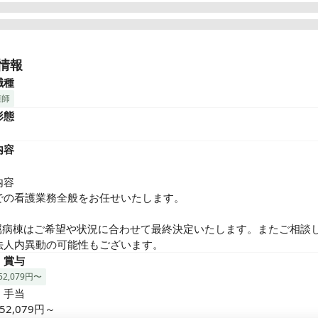
田にある精神科病院で、比較的落ち着いた軽度の患者さまの受け入
に行っています。精神科一般～療養、認知症病棟があるので、幅広
情報
ぶことが可能です◎

職種
護師
職員の負担の軽減及び処遇の改善の取り組みなどを行っており、働
形態
境整備にも力をいれています💪

内容
︎おすすめポイント◼︎◼︎

間休日121日、残業も少ないのでプライベートと両立して働けます。
与4.0ヶ月/扶養手当・保育手当など各種手当も充実してます。

容

々なライフステージの方への理解があります。ご家庭をお持ちの方
での看護業務全般をお任せいたします。

師、それぞれ多数活躍しています。
属病棟はご希望や状況に合わせて最終決定いたします。またご相談
法人内異動の可能性もございます。
・賞与
2,079円〜
手当

2,079円～
