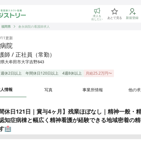
トリー 看護師の転職マッチング
求人を
あとで見る
新規登録
出したい
福岡県
倉永病院の看護師求人
/11
更新
病院
護師 / 正社員（常勤）
県大牟田市大字吉野843
週休2日以上
年間休日120日以上
4週8休以上
月給25.2万円〜
求人情報
写真
事業所情報
他の求
間休日121日｜賞与4ヶ月】残業ほぼなし｜精神一般・
認知症病棟と幅広く精神看護が経験できる地域密着の精
す🏥