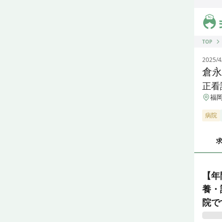
ジス
TOP
2025/4
倉永
正看
福岡
病院
【年
養・
院で