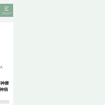
メニュー
人
精神療
神病