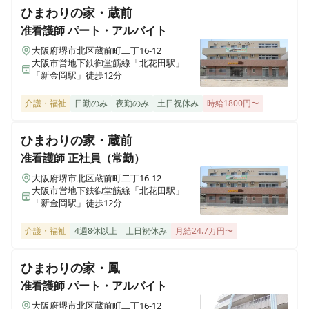
ひまわりの家・蔵前
ヒューマンライフケア 豊橋の湯
愛知県豊橋市忠興1丁目1番6号 コーポ白鳥１階
准看護師
パート・アルバイト
大阪府堺市北区蔵前町二丁16-12
大阪市営地下鉄御堂筋線「北花田駅」
ヒューマンライフケア 平安の湯
「新金岡駅」徒歩12分
愛知県名古屋市北区上飯田東町3丁目6番2号
介護・福祉
日勤のみ
夜勤のみ
土日祝休み
時給1800円〜
ヒューマンライフケア 泉大津の湯
大阪府泉大津市虫取町2丁目6番43号
ひまわりの家・蔵前
准看護師
正社員（常勤）
ヒューマンライフケア 本郷の湯
大阪府堺市北区蔵前町二丁16-12
愛知県名古屋市名東区本郷2丁目77番地1 メゾントモエ1階
大阪市営地下鉄御堂筋線「北花田駅」
「新金岡駅」徒歩12分
ヒューマンライフケア なにわ乃湯
介護・福祉
4週8休以上
土日祝休み
月給24.7万円〜
大阪府大阪市浪速区稲荷1丁目12番29号
ひまわりの家・鳳
ヒューマンライフケア伏見の宿
准看護師
パート・アルバイト
京都府京都市伏見区日野谷寺町68
大阪府堺市北区蔵前町二丁16-12