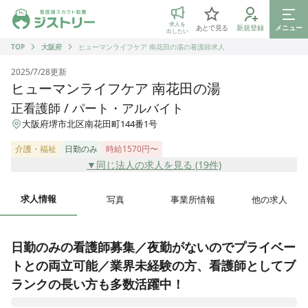
ジストリー 看護師の転職マッチング
求人を
あとで見る
新規登録
メニュー
出したい
TOP
大阪府
ヒューマンライフケア 南花田の湯の看護師求人
2025/7/28
更新
ヒューマンライフケア 南花田の湯
正看護師 / パート・アルバイト
大阪府堺市北区南花田町144番1号
介護・福祉
日勤のみ
時給1570円〜
▼同じ法人の求人を見る (
19
件)
求人情報
写真
事業所情報
他の求人
日勤のみの看護師募集／夜勤がないのでプライベー
トとの両立可能／業界未経験の方、看護師としてブ
ランクの長い方も多数活躍中！