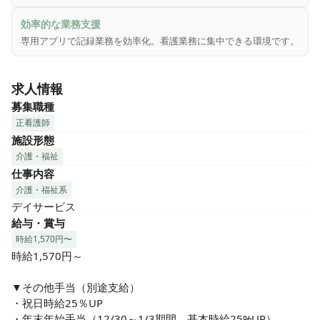
＼こんな方にピッタリ／

★プライベートも充実させたい方

効率的な業務支援
　夜勤なし、残業少なめで、ワークライフバランスを大切に
専用アプリで記録業務を効率化。看護業務に集中できる環境です。
できます！

★ご利用者様と深く向き合いたい方

求人情報
　一人ひとりのご利用者様とじっくり関わり、生活全般をサ
募集職種
ポートする看護にやりがいを感じられます！

正看護師
施設形態
★地域医療に貢献したい方

介護・福祉
　住み慣れた地域で、ご利用者様の「自分らしい暮らし」を
仕事内容
支える看護に魅力を感じる方！
介護・福祉系
デイサービス
給与・賞与
時給1,570円〜
時給1,570円～

▼その他手当（別途支給）

・祝日時給25％UP

・年末年始手当（12/30～1/3期間、基本時給25%UP）
