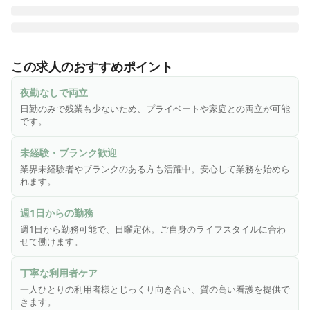
♪ 週1～OK|夜勤なし|日曜定休 ♪

デイサービスにおける看護業務全般をお任せします。

この求人のおすすめポイント
・ご利用者の健康管理、服薬管理

夜勤なしで両立
・傷や褥瘡(床ずれ)処置、浴後の軟膏塗布、爪切り

日勤のみで残業も少ないため、プライベートや家庭との両立が可能
・機能訓練の計画策定や訓練実務、モニタリング

です。
・口腔機能の計画策定・訓練実務、モニタリング

・介護業務の補助

未経験・ブランク歓迎
・各種記録

業界未経験者やブランクのある方も活躍中。安心して業務を始めら
・ご利用者やご家族への相談援助

れます。
・その他、上記に付帯する業務

週1日からの勤務
※業務効率化のため記録業務や勤怠管理は専用アプリを使用
週1日から勤務可能で、日曜定休。ご自身のライフスタイルに合わ
しています。

せて働けます。
※簡単な文字入力（メール打ち程度）ができれば問題ござい
ません。

丁寧な利用者ケア
一人ひとりの利用者様とじっくり向き合い、質の高い看護を提供で
きます。