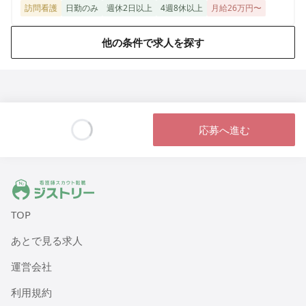
訪問看護
日勤のみ
週休2日以上
4週8休以上
月給26万円〜
ヒューマンライフケア 八尾の湯
大阪府八尾市本町1丁目1番18号 レジデンス八楽101
他の条件で求人を探す
ヒューマンライフケア 鶴の湯（デイサービス）
東京都江東区冬木22-24 1階
ヒューマンライフケア 小松湯
応募へ進む
東京都板橋区南常盤台2丁目9番2号 コーポ小松
Loading...
ヒューマンライフケア中村橋の宿
ジストリー 看護師の転職マッチング
東京都練馬区貫井2005-10-14
TOP
ヒューマンライフケア町田木曽ホスピスホーム
あとで見る求人
東京都町田市木曽西2004-12-15
運営会社
ヒューマンライフケア 灘の湯
利用規約
兵庫県神戸市灘区灘北通9丁目1番7号