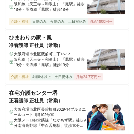
阪和線（天王寺～和歌山） 「鳳駅」徒歩
ヒューマンライフケア 望地
13分・羽衣線「鳳駅」徒歩13分
神奈川県綾瀬市小園1538番1号 メゾンサンサーラ1階
介護・福祉
日勤のみ
夜勤のみ
土日祝休み
時給1800円〜
ヒューマンライフケア宇奈根の宿
神奈川県川崎市高津区宇奈根633-2
ひまわりの家・鳳
准看護師
正社員（常勤）
ヒューマンライフケア宮前の宿
大阪府堺市北区蔵前町二丁16-12
神奈川県川崎市宮前区水沢3丁目14番3号
阪和線（天王寺～和歌山） 「鳳駅」徒歩
13分・羽衣線「鳳駅」徒歩13分
ヒューマンライフケア麻生グループホーム
介護・福祉
4週8休以上
土日祝休み
月給24.7万円〜
神奈川県川崎市麻生区千代ヶ丘7丁目6-4
在宅介護センター堺
ヒューマンライフケア麻生の宿
正看護師
正社員（常勤）
神奈川県川崎市麻生区千代ヶ丘7丁目6-4
大阪府堺市北区長曽根町3029-14プルミエ
ールコート 1階102号室
大阪メトロ御堂筋線「なかもず駅」徒歩9
ヒューマンライフケア 日根野湯
分南海高野線「中百舌鳥駅」徒歩10分泉
大阪府泉佐野市日根野7157
北高速鉄道線「中百舌鳥駅」徒歩10分