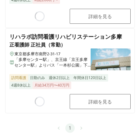
詳細を見る
Loading...
リハラボ訪問看護リハビリステーション多摩
正看護師
正社員（常勤）
東京都多摩市南野2-31-17
「多摩センター駅」、京王線「京王多摩
センター駅」よりバス「一本杉公園」下
車徒歩6分 小田急線「唐木田駅」より車で
6分
訪問看護
日勤のみ
週休2日以上
年間休日120日以上
4週8休以上
月給34万円〜40万円
詳細を見る
Loading...
1