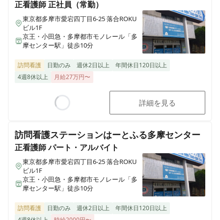
正看護師
正社員（常勤）
東京都多摩市愛宕四丁目6-25 落合ROKU
ビル1F
京王・小田急・多摩都市モノレール「多
摩センター駅」徒歩10分
訪問看護
日勤のみ
週休2日以上
年間休日120日以上
4週8休以上
月給27万円〜
詳細を見る
Loading...
訪問看護ステーションはーとふる多摩センター
正看護師
パート・アルバイト
東京都多摩市愛宕四丁目6-25 落合ROKU
ビル1F
京王・小田急・多摩都市モノレール「多
摩センター駅」徒歩10分
訪問看護
日勤のみ
週休2日以上
年間休日120日以上
4週8休以上
時給2000円〜