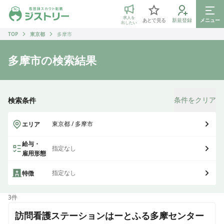
ジストリー 看護師の転職マッチング
求人を
あとで見る
新規登録
メニュー
出したい
TOP
東京都
多摩市
多摩市
の検索結果
条件をクリア
検索条件
東京都 / 多摩市
エリア
給与・
指定なし
雇用形態
指定なし
特徴
3
件
訪問看護ステーションはーとふる多摩センター