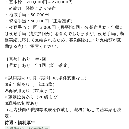
・基本給：200,000円～270,000円

　※能力、経験により決定

・地域手当：30,000円

・資格手当：50,000円（正看護師）

・夜勤手当：1回13,000円（月平均5回）※ 想定月給・年収に
は夜勤手当（想定5回分）を含んでおりますが、夜勤手当は勤
務実績に応じて支給されるため、夜勤回数により支給額が変
動する点にご留意ください。

［賞与］あり　年2回

［昇給］あり　年1回（給与改定）

※試用期間3ヶ月（期間中の条件変更なし） 

※定年制あり（一律65歳） 

※再雇用あり（70歳まで） 

※勤務延長あり（70歳まで） 

※職務給制度あり

（社内独自の職務等級表を作成し、職務に応じて基本給を決
定）
待遇・福利厚生
交通費支給
社会保険完備