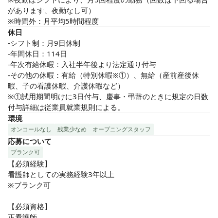
があります、夜勤なし可）

※時間外：月平均5時間程度
休日
-シフト制：月9日休制

-年間休日：114日

-年次有給休暇：入社半年後より法定通り付与

-その他の休暇：有給（特別休暇※①）、無給（産前産後休
暇、子の看護休暇、介護休暇など）

※①試用期間明けに3日付与、慶事・弔辞のときに規定の日数
付与詳細は従業員就業規則による。
環境
オンコールなし
残業少なめ
オープニングスタッフ
応募について
ブランク可
【必須経験】

看護師としての実務経験3年以上

※ブランク可

【必須資格】

正看護師