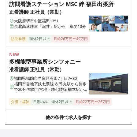
訪問看護ステーション MSC 絆 福田出張所
正看護師
正社員（常勤）
大阪府堺市中区福田1351
泉北高速鉄道「深井」駅から 車で10分
訪問看護
週休2日以上
月給26万円〜49万円
NEW
多機能型事業所シンフォニー
准看護師
正社員（常勤）
福岡県福岡市早良区有田7丁目7−30
福岡市営地下鉄七隈線 次郎丸駅から徒歩
で20分 福岡市営地下鉄七隈線 橋本駅から
徒歩で23分
介護・福祉
日勤のみ
週休2日以上
月給22万円〜26万円
他の条件で求人を探す