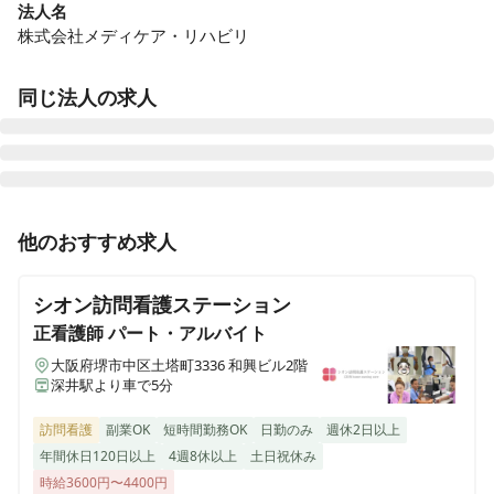
法人名
株式会社メディケア・リハビリ
同じ法人の求人
デイセンターリハビリプラザ東大阪
他のおすすめ求人
大阪府東大阪市永和一丁目23-27
シオン訪問看護ステーション
メディケア・リハビリ訪問看護ステーション松阪
三重県松阪市新町810-1 デイセンターリハビリプラザなでしこ3階
正看護師
パート・アルバイト
大阪府堺市中区土塔町3336 和興ビル2階
深井駅より車で5分
デイセンター リハビリプラザ深野 ​​​​​​
大阪府大東市深野五丁目3-22 1階
訪問看護
副業OK
短時間勤務OK
日勤のみ
週休2日以上
年間休日120日以上
4週8休以上
土日祝休み
デイセンター リハビリプラザなでしこ
時給3600円〜4400円
三重県松阪市新町810-1