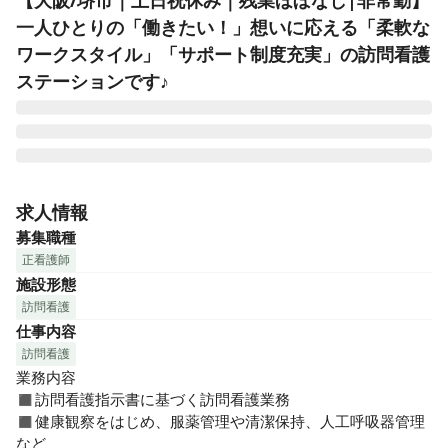
【大阪/堺市｜土日祝休み｜残業ほぼなし|非常勤】
一人ひとりの「働きたい！」想いに応える「柔軟な
ワークスタイル」「サポート制度充実」の訪問看護
ステーションです♪
「メディケア・リハビリ」は、1990年の設立以来、関西各地
域に訪問看護ステーションを設け、地域に根ざした訪問看
求人情報
護・リハビリテーションサービスをご提供しています。

募集職種
小児から高齢者まで、年齢などを問わず訪問看護を必要とす
正看護師
るすべての方にご利用いただけます。地域の医療機関など、
施設形態
他職種と連携を取りながら、ご利用者やご家族の方に安心し
訪問看護
てご自宅で過ごしていただけるよう努めています。

仕事内容
◼︎◼︎おすすめポイント◼︎◼︎

訪問看護
業務内容

◆利用者様やご家族はもちろん、働くスタッフを含めた
◼︎訪問看護指示書に基づく訪問看護業務

「人」を大切にしている法人です♪働くスタッフが充実してい
◼︎健康観察をはじめ、服薬管理や清潔保持、人工呼吸器管理
るからこそ、利用者様ご家族にも最高の医療が提供できる、
など
