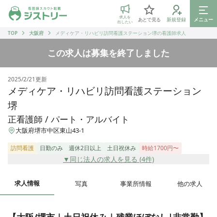
ジストリー 看護師の転職マッチング
求人を
あとで見る
新規登録
メニュー
出したい
TOP
大阪府
メディケア・リハビリ訪問看護ステーション堺の看護師求人
この求人は募集を終了しました
2025/2/21
更新
メディケア・リハビリ訪問看護ステーション
堺
正看護師 / パート・アルバイト
大阪府堺市中区東山43-1
訪問看護
日勤のみ
週休2日以上
土日祝休み
時給1700円〜
▼同じ法人の求人を見る (
4
件)
求人情報
写真
事業所情報
他の求人