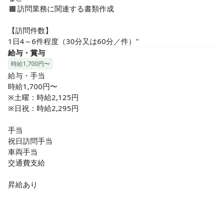
そんな「心」の通った温かな現場です！

◼︎訪問業務に関連する書類作成

【未経験OK！安心のサポート体制】

【訪問件数】

訪問看護未経験からスタートしているスタッフも多くいま
1日4～6件程度（30分又は60分／件）"
す。社内外の研修はもちろん、入職後の同行や相談体制など
給与・賞与
不安なく安心して働けるサポート体制をとっています。

時給1,700円〜
ひとり立ち後も、不安があれば同行訪問を行ったり、トラブ
給与・手当

ルや判断がつかないことが起きても、すぐに管理者や先輩看
時給1,700円〜

護師に社用スマホで相談できるので現場で「独り」になるこ
※土曜：時給2,125円

とはありません。

※日祝：時給2,295円

【子育てと仕事の両立は欲張りではない】

手当

メディケア・リハビリでは、ほとんど残業なしで働けるの
祝日訪問手当

で、「やりたい！楽しい！と思える仕事」に携わりながら、
車両手当

プライベートも充実させているスタッフが多くいます。

交通費支給

キャリアも諦めることなく、ご家庭も大切にできます。

また、時短制度もあるので、お子さまの送り迎えなども安心
昇給あり

です。

【面接前のワンステップ】
