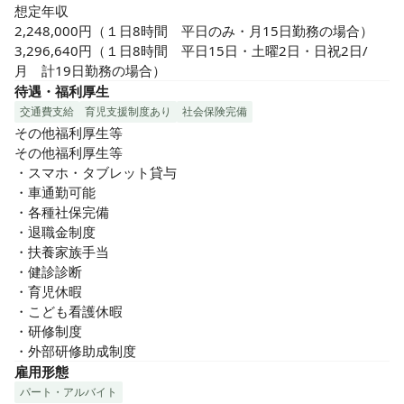
会社説明や仕事に対する考えをしっかり聞くことができ、ご
想定年収

自身の看護への想いや働き方などもしっかりお話しいただけ
2,248,000円（１日8時間　平日のみ・月15日勤務の場合）

ます。理念や想い、働き方をしっかり理解し合えるので、入
3,296,640円（１日8時間　平日15日・土曜2日・日祝2日/
職後のミスマッチがなく働けるとの声も多く聞かれています♪
月　計19日勤務の場合）
待遇・福利厚生
交通費支給
育児支援制度あり
社会保険完備
その他福利厚生等

その他福利厚生等

・スマホ・タブレット貸与

・車通勤可能

・各種社保完備

・退職金制度

・扶養家族手当

・健診診断

・育児休暇

・こども看護休暇

・研修制度

・外部研修助成制度
雇用形態
パート・アルバイト