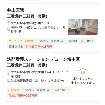
井上医院
正看護師
正社員（常勤）
大阪府堺市中区毛穴町279-3
南海バス「毛穴なかよし橋停留所」より
徒歩1分
クリニック・診療所
日勤のみ
週休2日以上
年間休日120日以上
4週8休以上
月給25万円〜28万円
訪問看護ステーション デューン堺中区
正看護師
正社員（常勤）
大阪府堺市中区深井沢町3324 FUKAIビル2
階北側
泉北高速鉄道線「深井駅」より徒歩4分
訪問看護
日勤のみ
週休2日以上
4週8休以上
月給24万円〜26.1万円