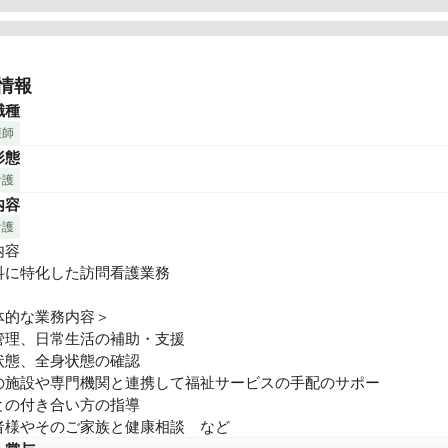
保健分野におけるプロ集団として、すべての人々が寄り添い・共に
域社会を実現する。

情報
専門的な知識・経験を活かした「在宅医療トータルサポート」が、
職種
です。

護師
用者様が住み慣れた環境のもと、安心・安全・快適な生活を支援し
形態
看護
内容
看護
容

科に特化した訪問看護業務

体的な業務内容＞

管理、日常生活の補助・支援

状態、全身状態の確認

の施設や専門機関と連携して福祉サービスの手配のサポー

との付き合い方の指導

者様やそのご家族と健康相談　など