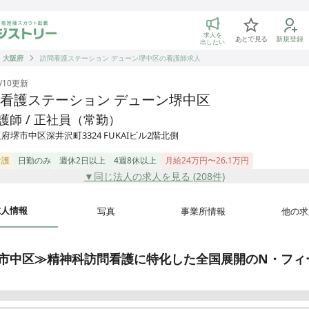
トリー 看護師の転職マッチング
求人を
あとで見る
新規登録
出したい
大阪府
訪問看護ステーション デューン堺中区の看護師求人
/10
更新
看護ステーション デューン堺中区
護師 / 正社員（常勤）
府堺市中区深井沢町3324 FUKAIビル2階北側
看護
日勤のみ
週休2日以上
4週8休以上
月給24万円〜26.1万円
▼同じ法人の求人を見る (
208
件)
求人情報
写真
事業所情報
他の求
市中区≫精神科訪問看護に特化した全国展開のN・フィ