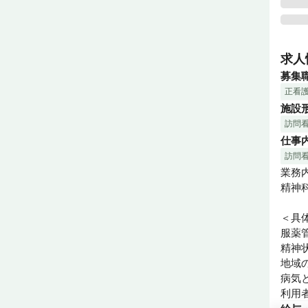
精神
う地
求人
その
募集
の強み
正看
ご利
施設
す。
訪問
仕事
訪問
業務内
精神
＜具
服薬
精神
地域
病気
利用