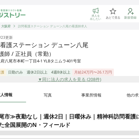
トリー 看護師の転職マッチング
求人を
あとで見る
新規登録
出したい
大阪府
訪問看護ステーション デューン八尾の看護師求人
/23
更新
看護ステーション デューン八尾
護師 / 正社員（常勤）
府八尾市本町一丁目4-1 YLBタニムラ401号室
看護
日勤のみ
週休2日以上
4週8休以上
月給24万円〜26.1万円
▼同じ法人の求人を見る (
208
件)
求人情報
写真
事業所情報
他の求
尾市≫夜勤なし｜週休2日｜日曜休み｜精神科訪問看護
た全国展開のN・フィールド