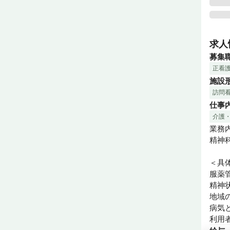
精神
う地
求人
その
募集
の強み
正看
ご利
施設
す。
訪問
仕事
介護
業務内
精神
＜具
服薬
精神
地域
病気
利用