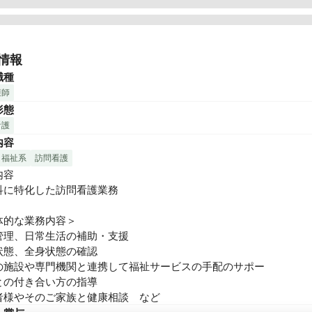
保健分野におけるプロ集団として、すべての人々が寄り添い・共に
域社会を実現する。

情報
専門的な知識・経験を活かした「在宅医療トータルサポート」が、
職種
です。

護師
用者様が住み慣れた環境のもと、安心・安全・快適な生活を支援し
形態
看護
内容
・福祉系
訪問看護
容

科に特化した訪問看護業務

体的な業務内容＞

管理、日常生活の補助・支援

状態、全身状態の確認

の施設や専門機関と連携して福祉サービスの手配のサポー

との付き合い方の指導

者様やそのご家族と健康相談　など