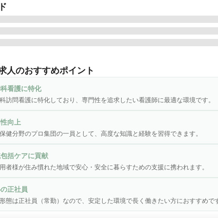
ド
保健分野におけるプロ集団として、すべての人々が寄り添い・共に
域社会を実現する。

求人のおすすめポイント
専門的な知識・経験を活かした「在宅医療トータルサポート」が、
です。

神科看護に特化
用者様が住み慣れた環境のもと、安心・安全・快適な生活を支援し
科訪問看護に特化しており、専門性を追求したい看護師に最適な環境です。
門性向上
保健分野のプロ集団の一員として、高度な知識と経験を習得できます。
域包括ケアに貢献
用者様が住み慣れた地域で安心・安全に暮らすための支援に携われます。
心の正社員
形態は正社員（常勤）なので、安定した環境で長く働きたい方におすすめで