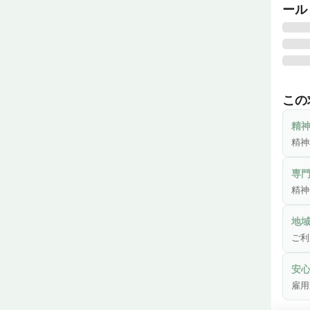
ール
精神
う地
この
その
の強み
精
ご利
精神
す。
専
精神
地
ご利
安
雇用