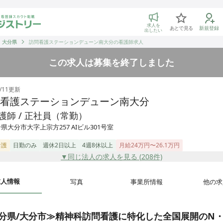
トリー 看護師の転職マッチング
求人を
あとで見る
新規登録
出したい
大分県
訪問看護ステーションデューン南大分の看護師求人
この求人は募集を終了しました
/11
更新
看護ステーションデューン南大分
護師 / 正社員（常勤）
県大分市大字上宗方257 AIビル301号室
看護
日勤のみ
週休2日以上
4週8休以上
月給24万円〜26.1万円
▼同じ法人の求人を見る (
208
件)
求人情報
写真
事業所情報
他の求
分県/大分市≫精神科訪問看護に特化した全国展開のN