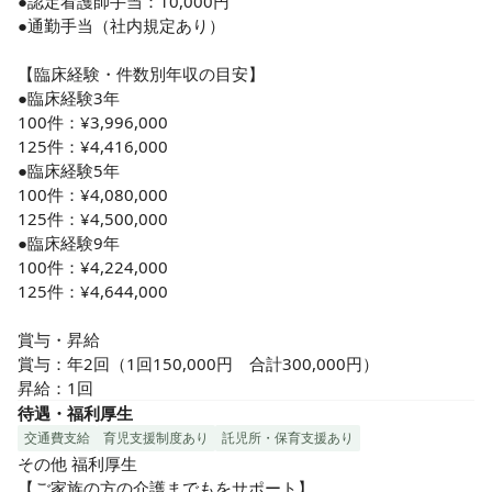
●認定看護師手当：10,000円

●通勤手当（社内規定あり）

【臨床経験・件数別年収の目安】        

●臨床経験3年        

100件：¥3,996,000

125件：¥4,416,000

●臨床経験5年        

100件：¥4,080,000

125件：¥4,500,000

●臨床経験9年        

100件：¥4,224,000

125件：¥4,644,000

賞与・昇給

賞与：年2回（1回150,000円　合計300,000円）

昇給：1回
待遇・福利厚生
交通費支給
育児支援制度あり
託児所・保育支援あり
その他 福利厚生

【ご家族の方の介護までもをサポート】
