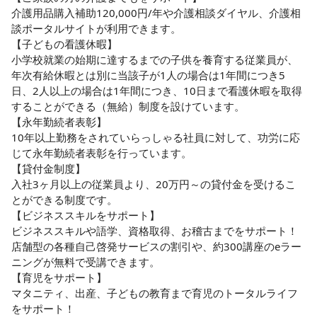
介護用品購入補助120,000円/年や介護相談ダイヤル、介護相
談ポータルサイトが利用できます。

【子どもの看護休暇】

小学校就業の始期に達するまでの子供を養育する従業員が、
年次有給休暇とは別に当該子が1人の場合は1年間につき5
日、2人以上の場合は1年間につき、10日まで看護休暇を取得
することができる（無給）制度を設けています。

【永年勤続者表彰】

10年以上勤務をされていらっしゃる社員に対して、功労に応
じて永年勤続者表彰を行っています。

【貸付金制度】

入社3ヶ月以上の従業員より、20万円～の貸付金を受けるこ
とができる制度です。

【ビジネススキルをサポート】

ビジネススキルや語学、資格取得、お稽古までをサポート！

店舗型の各種自己啓発サービスの割引や、約300講座のeラー
ニングが無料で受講できます。

【育児をサポート】

マタニティ、出産、子どもの教育まで育児のトータルライフ
をサポート！
