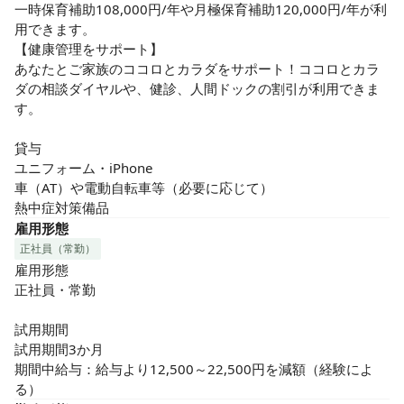
一時保育補助108,000円/年や月極保育補助120,000円/年が利
用できます。

【健康管理をサポート】

あなたとご家族のココロとカラダをサポート！ココロとカラ
ダの相談ダイヤルや、健診、人間ドックの割引が利用できま
す。

貸与

ユニフォーム・iPhone

車（AT）や電動自転車等（必要に応じて）

熱中症対策備品
雇用形態
正社員（常勤）
雇用形態

正社員・常勤

試用期間

試用期間3か月

期間中給与：給与より12,500～22,500円を減額（経験によ
る）