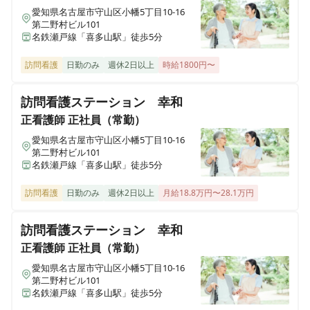
訪問看護ステーションデューン久留米
愛知県名古屋市守山区小幡5丁目10-16
福岡県久留米市天神町61-1 グランコート天神101号室
第二野村ビル101
名鉄瀬戸線「喜多山駅」徒歩5分
訪問看護ステーションデューン広島西
訪問看護
日勤のみ
週休2日以上
時給1800円〜
広島県広島市西区横川町一丁目7-7 バルミー横川203号室
訪問看護ステーション 幸和
訪問看護ステーションデューン岡山南
正看護師
正社員（常勤）
岡山県岡山市南区築港新町一丁目6-11 新町ハイツ105号
愛知県名古屋市守山区小幡5丁目10-16
第二野村ビル101
訪問看護ステーション デューン池袋
名鉄瀬戸線「喜多山駅」徒歩5分
東京都豊島区池袋二丁目66-2 小林ビル1階
訪問看護
日勤のみ
週休2日以上
月給18.8万円〜28.1万円
訪問看護ステーションデューン別府
大分県別府市北浜二丁目10-19 グランメール1階
訪問看護ステーション 幸和
正看護師
正社員（常勤）
訪問看護ステーション デューン十三
愛知県名古屋市守山区小幡5丁目10-16
大阪府大阪市淀川区木川西一丁目3-23 グランメール八洲1階
第二野村ビル101
名鉄瀬戸線「喜多山駅」徒歩5分