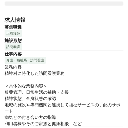
精神保健分野におけるプロ集団として、すべての人々が寄り
添い・共に支え合う地域社会を実現する。

求人情報
その専門的な知識・経験を活かした「在宅医療トータルサポ
募集職種
ート」が、私たちの強みです。

正看護師
ご利用者様が住み慣れた環境のもと、安心・安全・快適な生
施設形態
活を支援しています。
訪問看護
仕事内容
介護・福祉系
訪問看護
業務内容

精神科に特化した訪問看護業務

＜具体的な業務内容＞

服薬管理、日常生活の補助・支援

精神状態、全身状態の確認

地域の施設や専門機関と連携して福祉サービスの手配のサポ
ート

病気との付き合い方の指導

利用者様やそのご家族と健康相談　など