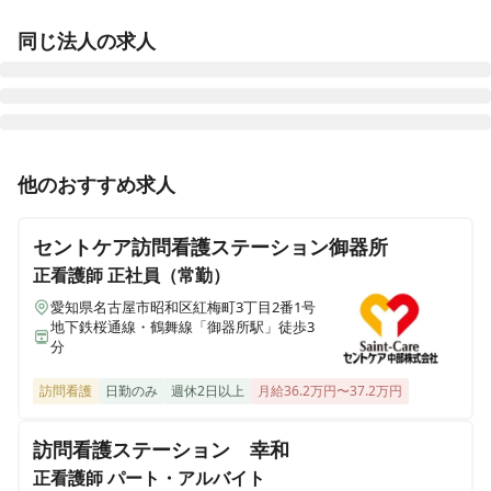
同じ法人の求人
訪問看護ステーション デューン大宮東
他のおすすめ求人
埼玉県さいたま市大宮区大門町一丁目63 栗橋ビル5階B号室
セントケア訪問看護ステーション御器所
訪問看護ステーション デューン王子
東京都北区岸町一丁目6-19 青葉ビル2階
正看護師
正社員（常勤）
愛知県名古屋市昭和区紅梅町3丁目2番1号
地下鉄桜通線・鶴舞線「御器所駅」徒歩3
訪問看護ステーション デューン江戸川
分
東京都江戸川区瑞江二丁目2-2 広島ビル2階
訪問看護
日勤のみ
週休2日以上
月給36.2万円〜37.2万円
訪問看護ステーション デューン奈良
奈良県奈良市大宮町二丁目4-27 スカイヴィレッジ大宮2階
訪問看護ステーション 幸和
正看護師
パート・アルバイト