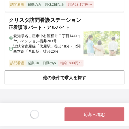
訪問看護ステーションデューン甲府
訪問看護
日勤のみ
週休2日以上
月給28.1万円〜
山梨県甲府市丸の内二丁目28-9 寺田ビル2階
クリスタ訪問看護ステーション
訪問看護ステーションデューン稲毛
正看護師
パート・アルバイト
千葉県千葉市稲毛区小仲台二丁目6-9 マルサンビル2階 203号室
愛知県名古屋市中村区横井二丁目14ロイ
ヤルマンション横井203号
近鉄名古屋線「伏屋駅」徒歩18分・JR関
訪問看護ステーション デューン中津
西本線「八田駅」徒歩20分
大分県中津市豊田町6-20 AXIS ONE 2F A号
訪問看護
副業OK
日勤のみ
時給1800円〜
訪問看護ステーション デューン広島
広島県広島市東区光が丘8-5 ツイン・ヒルズ ウェスト101号室
他の条件で求人を探す
訪問看護ステーション デューン松本
長野県松本市深志二丁目8-6 OTKビル3階
訪問看護ステーション デューン沖縄
応募へ進む
沖縄県中城村南上原624-1 Ma.サンビスカ102号室
Loading...