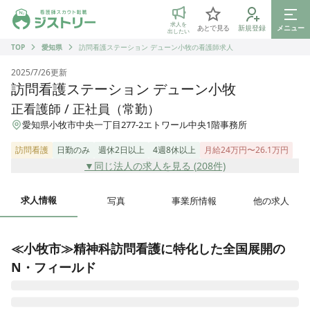
ジストリー 看護師の転職マッチング
求人を
あとで見る
新規登録
メニュー
出したい
TOP
愛知県
訪問看護ステーション デューン小牧の看護師求人
2025/7/26
更新
訪問看護ステーション デューン小牧
正看護師 / 正社員（常勤）
愛知県小牧市中央一丁目277-2エトワール中央1階事務所
訪問看護
日勤のみ
週休2日以上
4週8休以上
月給24万円〜26.1万円
▼同じ法人の求人を見る (
208
件)
求人情報
写真
事業所情報
他の求人
≪小牧市≫精神科訪問看護に特化した全国展開の
N・フィールド