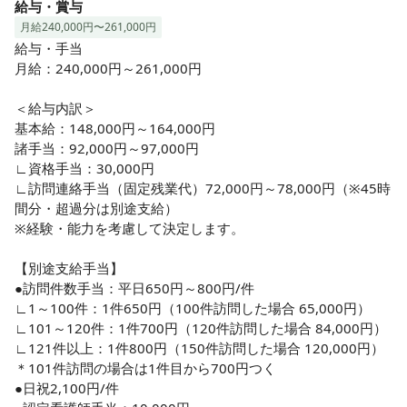
給与・賞与
月給240,000円〜261,000円
給与・手当

月給：240,000円～261,000円

＜給与内訳＞

基本給：148,000円～164,000円

諸手当：92,000円～97,000円

∟資格手当：30,000円

∟訪問連絡手当（固定残業代）72,000円～78,000円（※45時
間分・超過分は別途支給）

※経験・能力を考慮して決定します。

【別途支給手当】

●訪問件数手当：平日650円～800円/件

∟1～100件：1件650円（100件訪問した場合 65,000円）

∟101～120件：1件700円（120件訪問した場合 84,000円）

∟121件以上：1件800円（150件訪問した場合 120,000円）

＊101件訪問の場合は1件目から700円つく

●日祝2,100円/件
