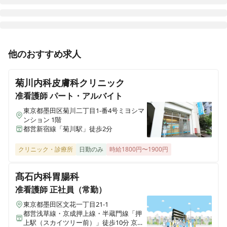
訪問看護ステーション デューン大宮東
他のおすすめ求人
埼玉県さいたま市大宮区大門町一丁目63 栗橋ビル5階B号室
菊川内科皮膚科クリニック
訪問看護ステーション デューン王子
東京都北区岸町一丁目6-19 青葉ビル2階
准看護師
パート・アルバイト
東京都墨田区菊川二丁目1-番4号ミヨシマ
ンション 1階
訪問看護ステーション デューン江戸川
都営新宿線「菊川駅」徒歩2分
東京都江戸川区瑞江二丁目2-2 広島ビル2階
クリニック・診療所
日勤のみ
時給1800円〜1900円
訪問看護ステーション デューン奈良
奈良県奈良市大宮町二丁目4-27 スカイヴィレッジ大宮2階
髙石内科胃腸科
准看護師
正社員（常勤）
訪問看護ステーションデューン久留米
東京都墨田区文花一丁目21-1
福岡県久留米市天神町61-1 グランコート天神101号室
都営浅草線・京成押上線・半蔵門線「押
上駅（スカイツリー前）」徒歩10分 京成