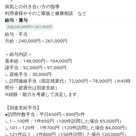
病気との付き合い方の指導

利用者様やそのご家族と健康相談　など
給与・賞与
月給240,000円〜261,000円
給与・手当

月給：240,000円～261,000円

＜給与内訳＞

基本給：148,000円～164,000円

諸手当：92,000円～97,000円

∟資格手当：30,000円

∟訪問連絡手当（固定残業代）72,000円～78,000円（※45時
間分・超過分は別途支給）

※経験・能力を考慮して決定します。

【別途支給手当】

●訪問件数手当：平日650円～800円/件

∟1～100件：1件650円（100件訪問した場合 65,000円）

∟101～120件：1件700円（120件訪問した場合 84,000円）

∟121件以上：1件800円（150件訪問した場合 120,000円）
