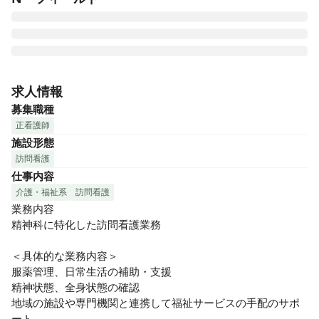
精神保健分野におけるプロ集団として、すべての人々が寄り
添い・共に支え合う地域社会を実現する。

求人情報
その専門的な知識・経験を活かした「在宅医療トータルサポ
募集職種
ート」が、私たちの強みです。

正看護師
ご利用者様が住み慣れた環境のもと、安心・安全・快適な生
施設形態
活を支援しています。
訪問看護
仕事内容
介護・福祉系
訪問看護
業務内容

精神科に特化した訪問看護業務

＜具体的な業務内容＞

服薬管理、日常生活の補助・支援

精神状態、全身状態の確認

地域の施設や専門機関と連携して福祉サービスの手配のサポ
ート
