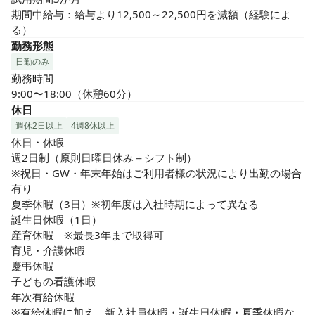
期間中給与：給与より12,500～22,500円を減額（経験によ
る）
勤務形態
日勤のみ
勤務時間

9:00〜18:00（休憩60分）
休日
週休2日以上
4週8休以上
休日・休暇

週2日制（原則日曜日休み＋シフト制）

※祝日・GW・年末年始はご利用者様の状況により出勤の場合
有り

夏季休暇（3日）※初年度は入社時期によって異なる

誕生日休暇（1日）

産育休暇　※最長3年まで取得可

育児・介護休暇

慶弔休暇

子どもの看護休暇

年次有給休暇

※有給休暇に加え、新入社員休暇・誕生日休暇・夏季休暇な