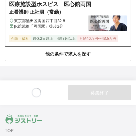
医療施設型ホスピス 医心館両国
訪問看護ステーションデューン稲毛
正看護師
正社員（常勤）
千葉県千葉市稲毛区小仲台二丁目6-9 マルサンビル2階 203号室
東京都墨田区両国四丁目32-8
JR総武線「両国駅」徒歩3分
訪問看護ステーション デューン中津
大分県中津市豊田町6-20 AXIS ONE 2F A号
介護・福祉
週休2日以上
4週8休以上
月給40万円〜43.6万円
他の条件で求人を探す
訪問看護ステーション デューン広島
広島県広島市東区光が丘8-5 ツイン・ヒルズ ウェスト101号室
訪問看護ステーション デューン松本
長野県松本市深志二丁目8-6 OTKビル3階
募集終了
訪問看護ステーション デューン沖縄
Loading...
沖縄県中城村南上原624-1 Ma.サンビスカ102号室
ジストリー 看護師の転職マッチング
訪問看護ステーション デューン水戸
茨城県水戸市城南3丁目16-10 コトヴェール城南101号室
TOP