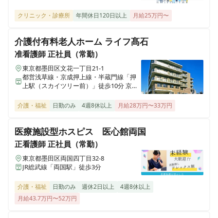
押上線・東武伊勢崎線「曳舟駅：徒歩15
訪問看護ステーションデューン広島西
分 東武亀戸線「小村井駅」徒歩7分
クリニック・診療所
年間休日120日以上
月給25万円〜
広島県広島市西区横川町一丁目7-7 バルミー横川203号室
介護付有料老人ホーム ライフ髙石
訪問看護ステーションデューン岡山南
准看護師
正社員（常勤）
岡山県岡山市南区築港新町一丁目6-11 新町ハイツ105号
東京都墨田区文花一丁目21-1
都営浅草線・京成押上線・半蔵門線「押
訪問看護ステーション デューン池袋
上駅（スカイツリー前）」徒歩10分 京成
東京都豊島区池袋二丁目66-2 小林ビル1階
押上線・東武伊勢崎線「曳舟駅：徒歩15
分 東武亀戸線「小村井駅」徒歩7分
介護・福祉
日勤のみ
4週8休以上
月給28万円〜33万円
訪問看護ステーションデューン別府
大分県別府市北浜二丁目10-19 グランメール1階
医療施設型ホスピス 医心館両国
正看護師
正社員（常勤）
訪問看護ステーション デューン十三
東京都墨田区両国四丁目32-8
大阪府大阪市淀川区木川西一丁目3-23 グランメール八洲1階
JR総武線「両国駅」徒歩3分
介護・福祉
日勤のみ
週休2日以上
4週8休以上
訪問看護ステーションデューン甲府
月給43.7万円〜52万円
山梨県甲府市丸の内二丁目28-9 寺田ビル2階