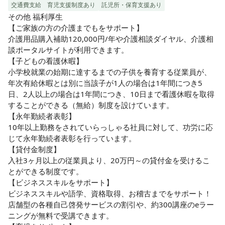
交通費支給
育児支援制度あり
託児所・保育支援あり
その他 福利厚生

【ご家族の方の介護までもをサポート】

介護用品購入補助120,000円/年や介護相談ダイヤル、介護相
談ポータルサイトが利用できます。

【子どもの看護休暇】

小学校就業の始期に達するまでの子供を養育する従業員が、
年次有給休暇とは別に当該子が1人の場合は1年間につき5
日、2人以上の場合は1年間につき、10日まで看護休暇を取得
することができる（無給）制度を設けています。

【永年勤続者表彰】

10年以上勤務をされていらっしゃる社員に対して、功労に応
じて永年勤続者表彰を行っています。

【貸付金制度】

入社3ヶ月以上の従業員より、20万円～の貸付金を受けるこ
とができる制度です。

【ビジネススキルをサポート】

ビジネススキルや語学、資格取得、お稽古までをサポート！

店舗型の各種自己啓発サービスの割引や、約300講座のeラー
ニングが無料で受講できます。
