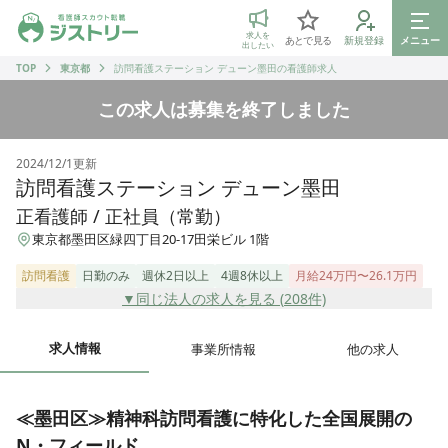
ジストリー 看護師の転職マッチング
求人を
あとで見る
新規登録
メニュー
出したい
TOP
東京都
訪問看護ステーション デューン墨田の看護師求人
この求人は募集を終了しました
2024/12/1
更新
訪問看護ステーション デューン墨田
正看護師 / 正社員（常勤）
東京都墨田区緑四丁目20-17田栄ビル 1階
訪問看護
日勤のみ
週休2日以上
4週8休以上
月給24万円〜26.1万円
▼同じ法人の求人を見る (
208
件)
求人情報
事業所情報
他の求人
≪墨田区≫精神科訪問看護に特化した全国展開の
N・フィールド