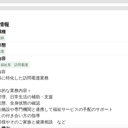
保健分野におけるプロ集団として、すべての人々が寄り添い・共に
域社会を実現する。

情報
専門的な知識・経験を活かした「在宅医療トータルサポート」が、
職種
です。

護師
用者様が住み慣れた環境のもと、安心・安全・快適な生活を支援し
形態
看護
内容
・福祉系
訪問看護
容

科に特化した訪問看護業務

体的な業務内容＞

管理、日常生活の補助・支援

状態、全身状態の確認

の施設や専門機関と連携して福祉サービスの手配のサポート

との付き合い方の指導

者様やそのご家族と健康相談　など