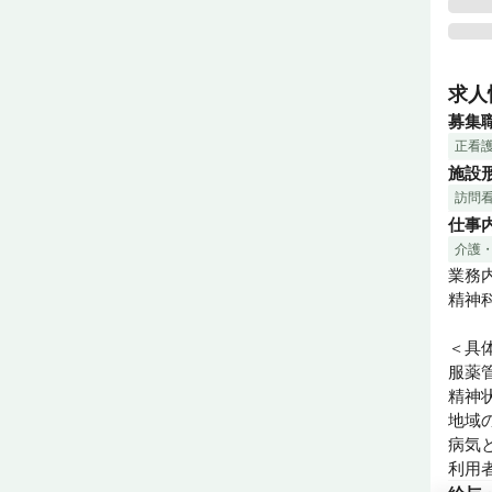
精神
う地
求人
その
募集
の強み
正看
ご利
施設
す。
訪問
仕事
介護
業務内
精神
＜具
服薬
精神
地域
病気
利用