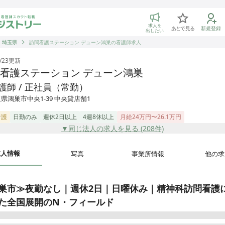
トリー 看護師の転職マッチング
求人を
あとで見る
新規登録
出したい
埼玉県
訪問看護ステーション デューン鴻巣の看護師求人
/23
更新
看護ステーション デューン鴻巣
護師 / 正社員（常勤）
県鴻巣市中央1-39 中央貸店舗1
看護
日勤のみ
週休2日以上
4週8休以上
月給24万円〜26.1万円
▼同じ法人の求人を見る (
208
件)
求人情報
写真
事業所情報
他の求
巣市≫夜勤なし｜週休2日｜日曜休み｜精神科訪問看護
た全国展開のN・フィールド