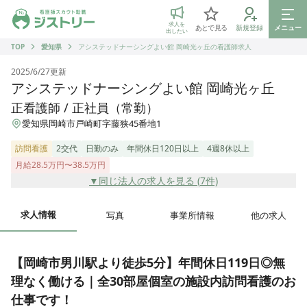
ジストリー 看護師の転職マッチング
求人を
あとで見る
新規登録
メニュー
出したい
TOP
愛知県
アシステッドナーシングよい館 岡崎光ヶ丘の看護師求人
2025/6/27
更新
アシステッドナーシングよい館 岡崎光ヶ丘
正看護師 / 正社員（常勤）
愛知県岡崎市戸崎町字藤狭45番地1
訪問看護
2交代
日勤のみ
年間休日120日以上
4週8休以上
月給28.5万円〜38.5万円
▼同じ法人の求人を見る (
7
件)
求人情報
写真
事業所情報
他の求人
【岡崎市男川駅より徒歩5分】年間休日119日◎無
理なく働ける｜全30部屋個室の施設内訪問看護のお
仕事です！