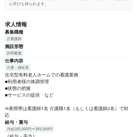
者さまの心身の健康管理の維持向上に努めていきます。無理
ら学びも得られます。
なく働きながら、ケアについて様々な学びを得られます。
求人情報
募集職種
正看護師
施設形態
訪問看護
仕事内容
介護・福祉系
住宅型有料老人ホームでの看護業務

■利用者様の体調管理

■状態の把握

■サービスの提供　など

※夜間帯は看護師1名 介護職1名（もしくは看護師2名）で対
応
給与・賞与
月給285,000円〜385,000円
《給与・手当》
