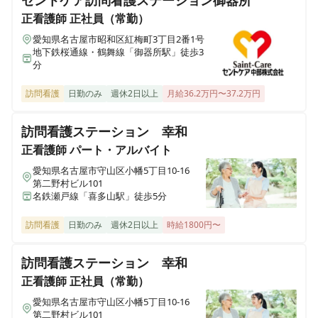
セントケア訪問看護ステーション御器所
お仕事！
アシステッドナーシングよい館 津島唐臼
正看護師
正社員（常勤）
愛知県津島市唐臼町囲外87番7
愛知県名古屋市昭和区紅梅町3丁目2番1号
地下鉄桜通線・鶴舞線「御器所駅」徒歩3
分
アシステッドナーシング よい館四日市北
三重県四日市市松寺二丁目5-18
訪問看護
日勤のみ
週休2日以上
月給36.2万円〜37.2万円
アシステッドナーシング よい館四日市南
訪問看護ステーション 幸和
三重県四日市市大治田3丁目2-38 6号
正看護師
パート・アルバイト
愛知県名古屋市守山区小幡5丁目10-16
アシステッドナーシングよい館豊川御津
第二野村ビル101
愛知県豊川市御津町大字広石字竹本1-3
名鉄瀬戸線「喜多山駅」徒歩5分
訪問看護
日勤のみ
週休2日以上
時給1800円〜
訪問看護ステーション 幸和
正看護師
正社員（常勤）
愛知県名古屋市守山区小幡5丁目10-16
第二野村ビル101