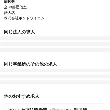
病床数
全30部屋個室
法人名
株式会社ボンドワイエム
同じ法人の求人
アシステッドナーシング よい館 名古屋守山
同じ事業所のその他の求人
愛知県名古屋市守山区瀬古東1-535-7
アシステッドナーシング よい館 津島
愛知県津島市橘町2丁目16
准看護師
正社員（常勤）
他のおすすめ求人
アシステッドナーシング よい館 幸田
【岡崎市男川駅より徒歩5分】准看護師｜年間休日119
愛知県幸田町相見字新田内58番地
日◎無理なく働ける｜全30部屋個室の施設内訪問看護の