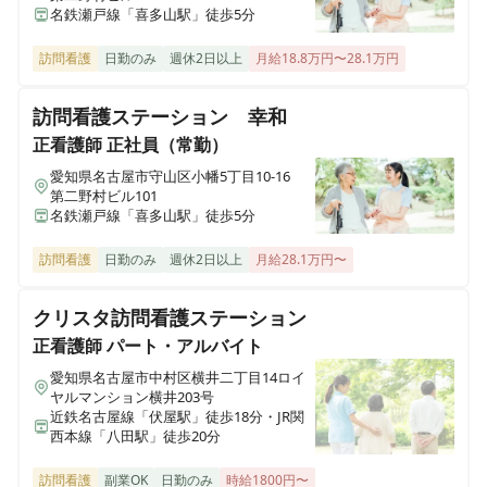
名鉄瀬戸線「喜多山駅」徒歩5分
訪問看護
日勤のみ
週休2日以上
月給18.8万円〜28.1万円
訪問看護ステーション 幸和
正看護師
正社員（常勤）
愛知県名古屋市守山区小幡5丁目10-16
第二野村ビル101
名鉄瀬戸線「喜多山駅」徒歩5分
訪問看護
日勤のみ
週休2日以上
月給28.1万円〜
クリスタ訪問看護ステーション
正看護師
パート・アルバイト
愛知県名古屋市中村区横井二丁目14ロイ
ヤルマンション横井203号
近鉄名古屋線「伏屋駅」徒歩18分・JR関
西本線「八田駅」徒歩20分
訪問看護
副業OK
日勤のみ
時給1800円〜