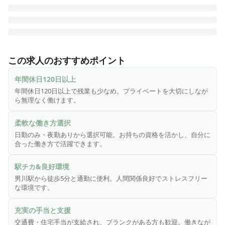
株式会社ボンドワイエムは、愛知県の三河エリアを中心に、
名古屋市や尾張エリア、岐阜や三重などに事業を複数展開し
この求人のおすすめポイント
ています。

「アシステッドナーシング」は、利用者さんにとって”施設”で
年間休日120日以上
はなく”住宅”になります。

年間休日120日以上で残業も少なめ。プライベートを大切にしなが
【よい館】は、「高齢者の居住の安定確保に関する法律（高
ら無理なく働けます。
齢者住まい法）」にもとづき、高齢の単身者や夫婦のみの世
帯を対象に介護や医療が連携し、これらのサービスを提供す
柔軟な働き方選択
るバリアフリーの構造の”住宅”になります。

日勤のみ・夜勤ありから選択可能。お持ちの資格を活かし、自分に
合った働き方で活躍できます。
【人間関係良好でストレスフリーの環境です】

・年間休日は119日あり、プライベートも大切にしたい方に
駅チカ&良好環境
ぴったりです。

男川駅から徒歩5分と通勤に便利。人間関係良好でストレスフリー
・准看護師または正看護師で夜勤ありや、日勤のみのご自身
な環境です。
に合った働き方を選べます。お持ちの資格を活かしながら、
自分らしく活躍できます。

充実の手当と支援
・「SDGs事業認定」を取得しており、従業員はもちろん利用
交通費・住宅手当が支給され、ブランクがある方も歓迎。働きなが