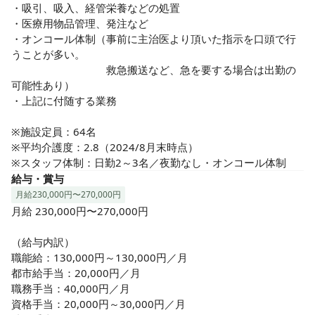
シャリストをめざせます。

・吸引、吸入、経管栄養などの処置

施設内は広く、ゆったりと落ち着いていて、和気あいあいと
・医療用物品管理、発注など

しています。

・オンコール体制（事前に主治医より頂いた指示を口頭で行
困ったことや心配ごとに、先輩・同僚がすぐに相談に乗って
うことが多い。

くれる、温かい環境です。

　　　　　　　　　救急搬送など、急を要する場合は出勤の
可能性あり）

ぜひ、あなた様からのご応募お待ちしております。
・上記に付随する業務

※施設定員：64名

※平均介護度：2.8（2024/8月末時点）

※スタッフ体制：日勤2～3名／夜勤なし・オンコール体制
給与・賞与
月給230,000円〜270,000円
月給 230,000円〜270,000円

（給与内訳）

職能給：130,000円～130,000円／月

都市給手当：20,000円／月

職務手当：40,000円／月

資格手当：20,000円～30,000円／月
