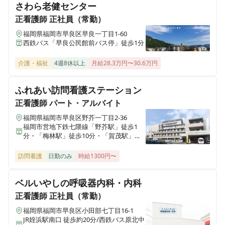
さわら老健センター
アクアマリーン西宮浜
正看護師
正社員（常勤）
兵庫県西宮市西宮浜四丁目15-2
福岡県福岡市早良区早良一丁目1-60
西鉄バス「早良公民館前バス停」徒歩1分
ウエルハウス尼崎
兵庫県尼崎市杭瀬南新町四丁目5-3
介護・福祉
4週8休以上
月給28.3万円〜30.6万円
はぴね神戸魚崎弐番館
ふれあい訪問看護ステーション
兵庫県神戸市東灘区魚崎南町八丁目10-7
正看護師
パート・アルバイト
福岡県福岡市早良区野芥一丁目2-36
はぴね別府流川
福岡市営地下鉄七隈線「野芥駅」徒歩1
大分県別府市秋葉町9-18
分・「梅林駅」徒歩10分・「賀茂駅」徒
歩14分
訪問看護
日勤のみ
時給1300円〜
ベルいやしの呼吸器内科・内科
正看護師
正社員（常勤）
福岡県福岡市早良区小田部七丁目16-1
JR姪浜駅南口 徒歩約20分/西鉄バス原北中