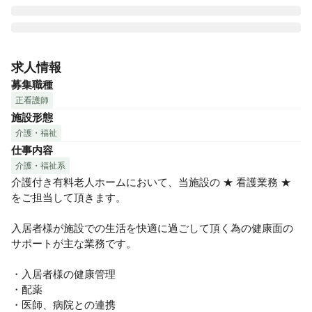
グリーンライフ株式会社は、シップヘルスケアホールディン
グス（東証一部上場）のヘルスケア事業コアカンパニーで
求人情報
す。「365日同じ質と量」の介護サービスの提供を基本方針
募集職種
として16都道府県で介護付有料老人ホーム等60以上の施設を
正看護師
展開しています。いつもご利用者の立場で考えて行動する
施設形態
「Your Company」であるために、私たちは「日常の五心」
介護・福祉
（素直な心・反省の心・奉仕の心・謙虚な心・感謝の心） の
仕事内容
気持ちを忘れません。そして、ケアを通じ、なにげない穏や
かな暮らしを提供し続けます。

介護・福祉系
介護付き有料老人ホームにおいて、当施設の ★ 看護業務 ★ 
をご担当して頂きます。　

平均残業時間（月間） 4.8時間

平均有給休暇取得日数（年間） 9.0日

入居者様が施設での生活を快適に過ごして頂く為の健康面の
育児休業取得者数　11名

サポートが主な業務です。

役員および管理職に占める女性の割合　役員：22.2％ / 管理
職： 53.5％

・入居者様の健康管理

・配薬

介護未経験でもOK。大手ならではの丁寧な教育体制で、スペ
・医師、病院との連携
