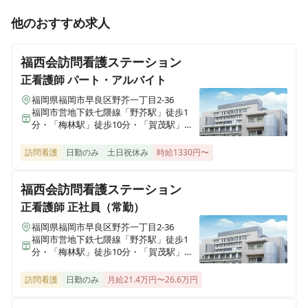
はぴね神戸学園都市
他のおすすめ求人
兵庫県神戸市西区学園西町一丁目1-2
福西会訪問看護ステーション
ウエルハウス尼崎Ⅱ番館
兵庫県尼崎市杭瀬南新町四丁目5-3
正看護師
パート・アルバイト
福岡県福岡市早良区野芥一丁目2-36
福岡市営地下鉄七隈線「野芥駅」徒歩1
エスペラル城東
分・「梅林駅」徒歩10分・「賀茂駅」徒
大阪府大阪市城東区鴫野西四丁目1-24
歩14分
訪問看護
日勤のみ
土日祝休み
時給1330円〜
はぴね江坂
大阪府吹田市江坂町二丁目18-20
福西会訪問看護ステーション
正看護師
正社員（常勤）
ライフコート春秋
福岡県福岡市早良区野芥一丁目2-36
大阪府羽曳野市はびきの二丁目8-2
福岡市営地下鉄七隈線「野芥駅」徒歩1
分・「梅林駅」徒歩10分・「賀茂駅」徒
歩14分
カリエール茨木
訪問看護
日勤のみ
月給21.4万円〜26.6万円
大阪府茨木市東太田四丁目6-16