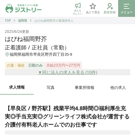
ジストリー 看護師の転職マッチング
求人を
あとで見る
新規登録
メニュー
出したい
TOP
福岡県
はぴね福岡野芥の看護師求人
2025/6/24
更新
はぴね福岡野芥
正看護師 / 正社員（常勤）
福岡県福岡市早良区野芥四丁目35-9
介護・福祉
日勤のみ
月給23万円〜27万円
▼同じ法人の求人を見る (
10
件)
求人情報
写真
事業所情報
他の求人
【早良区 / 野芥駅】残業平均4.8時間◎福利厚生充
実◎手当充実◎グリーンライフ株式会社が運営する
介護付有料老人ホームでのお仕事です