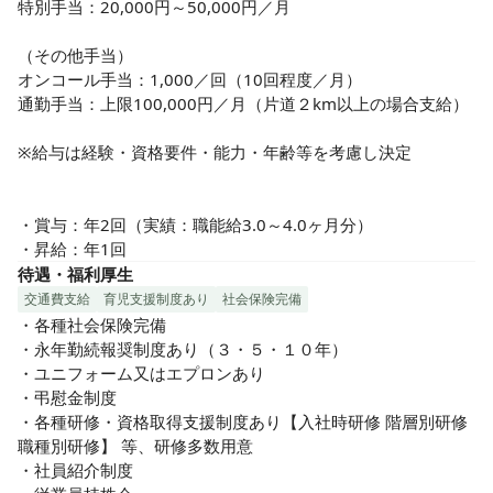
特別手当：20,000円～50,000円／月

（その他手当）

オンコール手当：1,000／回（10回程度／月）

通勤手当：上限100,000円／月（片道２km以上の場合支給） 

※給与は経験・資格要件・能力・年齢等を考慮し決定

・賞与：年2回（実績：職能給3.0～4.0ヶ月分）

・昇給：年1回
待遇・福利厚生
交通費支給
育児支援制度あり
社会保険完備
・各種社会保険完備

・永年勤続報奨制度あり（３・５・１０年）

・ユニフォーム又はエプロンあり

・弔慰金制度

・各種研修・資格取得支援制度あり【入社時研修 階層別研修 
職種別研修】 等、研修多数用意

・社員紹介制度
