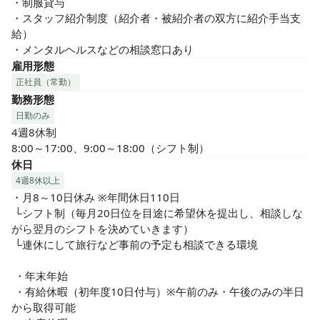
・制服貸与

・スタッフ紹介制度（紹介者・被紹介者の双方に紹介手当支
給）

・メンタルヘルスなどの相談窓口あり
雇用形態
正社員（常勤）
勤務形態
日勤のみ
4週8休制

8:00～17:00、9:00～18:00（シフト制）
休日
4週8休以上
・月8～10日休み ※年間休日110日

 └シフト制（毎月20日位を目途に希望休を提出し、相談しな
がら翌月のシフトを決めていきます）

 └連休にして旅行など事前の予定も相談できる環境

 ・年末年始

 ・有給休暇（初年度10日付与）※午前のみ・午後のみの半日
から取得可能
