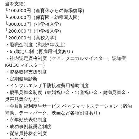
当を支給）

└100,000円（産育休からの職場復帰）

└500,000円（保育園・幼稚園入園）

└300,000円（小学校入学）

└200,000円（中学校入学）

└200,000円（高校入学）

・退職金制度（勤続3年以上）

・65歳定年制（再雇用制度あり）

・社内認定資格制度（ケアテクニカルマイスター、認知症
KAIGOマイスター）

・資格取得支援制度

・定期健康診断

・インフルエンザ予防接種費用補助制度

・慶弔見舞金制度（結婚祝い金・出産祝い金・傷病見舞金・
災害見舞金など）

・会員制福利厚生サービス ベネフィットステーション（宿泊
補助、テーマパーク、映画など各種割引あり）

・永年勤続表彰制度

・成功事例報奨金制度

・従業員持株会制度
