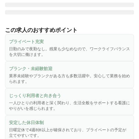
♪ 夜勤なし|日曜定休 ♪

デイサービスにおける看護業務全般をお任せします。

この求人のおすすめポイント
・ご利用者の健康管理、服薬管理

プライベート充実
・傷や褥瘡(床ずれ)処置、浴後の軟膏塗布、爪切り

日勤のみで夜勤なし。残業も少なめなので、ワークライフバランス
・機能訓練の計画策定や訓練実務、モニタリング

を大切に働けます。
・口腔機能の計画策定・訓練実務、モニタリング

・介護業務の補助

ブランク・未経験歓迎
・各種記録

業界未経験やブランクがある方も多数活躍中。安心して業務を始め
・ご利用者やご家族への相談援助

られます。
・その他、上記に付帯する業務

じっくり利用者と向き合う
※業務効率化のため記録業務や勤怠管理は専用アプリを使用
一人ひとりの利用者と深く関わり、生活全般をサポートする看護に
しています。

やりがいを感じられます。
※簡単な文字入力（メール打ち程度）ができれば問題ござい
ません。

安定した休日体制
日曜定休で4週8休以上が確保されており、プライベートの予定が
立てやすいです。