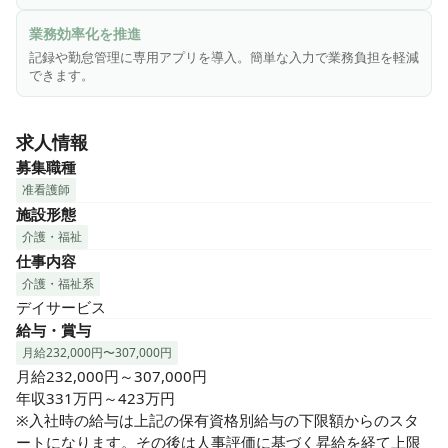
＼こんな方にピッタリ／

★プライベートも充実させたい方

業務効率化を推進
　夜勤なし、残業少なめで、ワークライフバランスを大切に
記録や勤怠管理に専用アプリを導入。簡単な入力で業務負担を軽減
できます！

できます。
★ご利用者様と深く向き合いたい方

求人情報
　一人ひとりのご利用者様とじっくり関わり、生活全般をサ
ポートする看護にやりがいを感じられます！

募集職種
准看護師
★地域医療に貢献したい方

施設形態
　住み慣れた地域で、ご利用者様の「自分らしい暮らし」を
介護・福祉
支える看護に魅力を感じる方！
仕事内容
介護・福祉系
デイサービス
給与・賞与
月給232,000円〜307,000円
月給232,000円～307,000円

年収331万円～423万円

※入社時の給与は上記の保有資格別給与の下限額からのスタ
ートになります。その後は人事評価に基づく昇給を経て上限