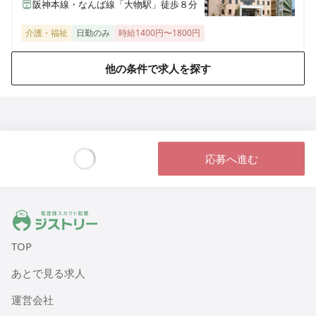
ヒューマンライフケア麻生の宿
阪神本線・なんば線「大物駅」徒歩８分
神奈川県川崎市麻生区千代ヶ丘7丁目6-4
介護・福祉
日勤のみ
時給1400円〜1800円
ヒューマンライフケア 日根野湯
他の条件で求人を探す
大阪府泉佐野市日根野7157
ヒューマンライフケア 八尾の湯
大阪府八尾市本町1丁目1番18号 レジデンス八楽101
応募へ進む
ヒューマンライフケア 鶴の湯（デイサービス）
Loading...
東京都江東区冬木22-24 1階
ジストリー 看護師の転職マッチング
ヒューマンライフケア 小松湯
東京都板橋区南常盤台2丁目9番2号 コーポ小松
TOP
ヒューマンライフケア中村橋の宿
あとで見る求人
東京都練馬区貫井2005-10-14
運営会社