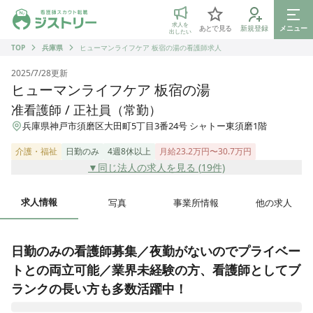
ジストリー 看護師の転職マッチング
求人を
あとで見る
新規登録
メニュー
出したい
TOP
兵庫県
ヒューマンライフケア 板宿の湯の看護師求人
2025/7/28
更新
ヒューマンライフケア 板宿の湯
准看護師 / 正社員（常勤）
兵庫県神戸市須磨区大田町5丁目3番24号 シャトー東須磨1階
介護・福祉
日勤のみ
4週8休以上
月給23.2万円〜30.7万円
▼同じ法人の求人を見る (
19
件)
求人情報
写真
事業所情報
他の求人
日勤のみの看護師募集／夜勤がないのでプライベー
トとの両立可能／業界未経験の方、看護師としてブ
ランクの長い方も多数活躍中！