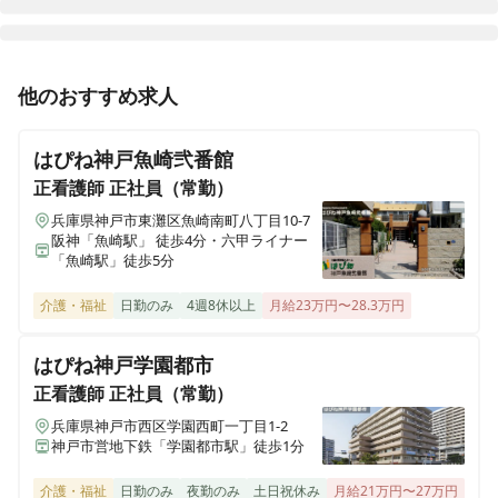
ヒューマンライフケア 岡崎の湯
他のおすすめ求人
愛知県岡崎市井田西町13番16
はぴね神戸魚崎弐番館
ヒューマンライフケア 豊橋の湯
愛知県豊橋市忠興1丁目1番6号 コーポ白鳥１階
正看護師
正社員（常勤）
兵庫県神戸市東灘区魚崎南町八丁目10-7
阪神「魚崎駅」 徒歩4分・六甲ライナー
ヒューマンライフケア 平安の湯
「魚崎駅」徒歩5分
愛知県名古屋市北区上飯田東町3丁目6番2号
介護・福祉
日勤のみ
4週8休以上
月給23万円〜28.3万円
ヒューマンライフケア 泉大津の湯
大阪府泉大津市虫取町2丁目6番43号
はぴね神戸学園都市
正看護師
正社員（常勤）
ヒューマンライフケア 本郷の湯
兵庫県神戸市西区学園西町一丁目1-2
愛知県名古屋市名東区本郷2丁目77番地1 メゾントモエ1階
神戸市営地下鉄「学園都市駅」徒歩1分
介護・福祉
日勤のみ
夜勤のみ
土日祝休み
月給21万円〜27万円
ヒューマンライフケア なにわ乃湯