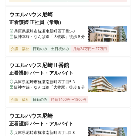
大阪府大阪市浪速区稲荷1丁目12番29号
ウエルハウス尼崎
正看護師
正社員（常勤）
ヒューマンライフケア伏見の宿
京都府京都市伏見区日野谷寺町68
兵庫県尼崎市杭瀬南新町四丁目5-3
阪神本線・なんば線「大物駅」徒歩８分
ヒューマンライフケア 望地
介護・福祉
日勤のみ
土日祝休み
月給24万円〜27万円
神奈川県綾瀬市小園1538番1号 メゾンサンサーラ1階
ウエルハウス尼崎Ⅱ番館
ヒューマンライフケア宇奈根の宿
正看護師
パート・アルバイト
神奈川県川崎市高津区宇奈根633-2
兵庫県尼崎市杭瀬南新町四丁目5-3
阪神本線・なんば線「大物駅」徒歩８分
ヒューマンライフケア宮前の宿
神奈川県川崎市宮前区水沢3丁目14番3号
介護・福祉
日勤のみ
時給1400円〜1800円
ヒューマンライフケア麻生グループホーム
ウエルハウス尼崎
神奈川県川崎市麻生区千代ヶ丘7丁目6-4
正看護師
パート・アルバイト
兵庫県尼崎市杭瀬南新町四丁目5-3