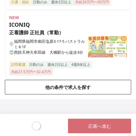
東京都足立区南花畑三丁目35-10
介護・福祉
日勤のみ
週休2日以上
月給26万円〜30万円
NEW
グリーンライフ仲池上
ICONIQ
東京都大田区仲池上一丁目27-20
正看護師
正社員（常勤）
福岡県福岡市南区塩原3-17-5 パストラル
ミキ1F
西鉄天神大牟田線 大橋駅から徒歩3分
訪問看護
日勤のみ
週休2日以上
4週8休以上
月給27.5万円〜32.4万円
他の条件で求人を探す
応募へ進む
Loading...