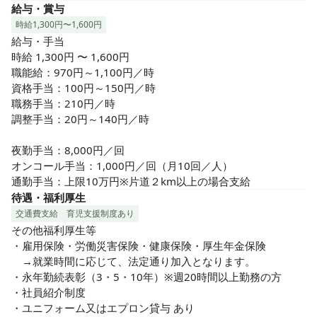
平均有給休暇取得日数（年間） 9.0日

給与・賞与
育児休業取得者数　　11名

時給1,300円〜1,600円
役員および管理職に占める女性の割合 役員　： 22.2％ 管理
給与・手当

職： 53.5％

時給 1,300円 〜 1,600円

職能給：970円～1,100円／時

　※それぞれ2017年度実績

資格手当：100円～150円／時

職務手当：210円／時

社内研修も階層別・職種別・テーマ別等に合わせて、開催し
調整手当：20円～140円／時

ております。
夜勤手当：8,000円／回

オンコール手当：1,000円／回（月10回／人）

通勤手当：上限10万円※片道２km以上の場合支給
待遇・福利厚生
交通費支給
育児支援制度あり
その他福利厚生等

・雇用保険・労働災害保険・健康保険・厚生年金保険

　→就業時間に応じて、法定通り加入となります。

・永年勤続表彰（3・5・10年）※週20時間以上勤務の方

・社員紹介制度

・ユニフォーム又はエプロン貸与 あり
