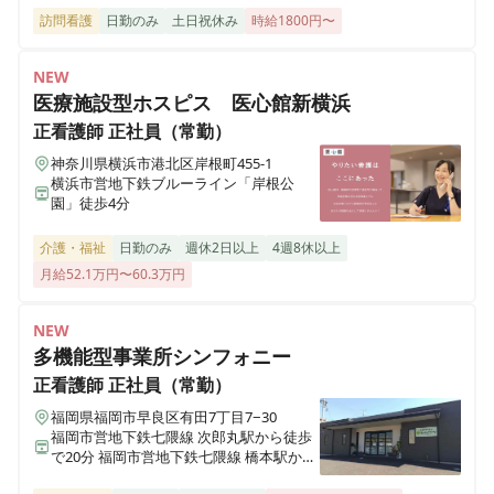
訪問看護
日勤のみ
土日祝休み
時給1800円〜
メディス安中
NEW
群馬県安中市原市3452-14
医療施設型ホスピス 医心館新横浜
正看護師
正社員（常勤）
メディス吉岡
神奈川県横浜市港北区岸根町455-1
群馬県北群馬郡吉岡町大字大久保3265-3
横浜市営地下鉄ブルーライン「岸根公
園」徒歩4分
シーハーツ柏の葉
介護・福祉
日勤のみ
週休2日以上
4週8休以上
千葉県柏市十余二409-12
月給52.1万円〜60.3万円
シーハーツ柏
NEW
千葉県柏市根戸445-2
多機能型事業所シンフォニー
正看護師
正社員（常勤）
メディス千葉浜野
福岡県福岡市早良区有田7丁目7−30
千葉県千葉市中央区浜野町234-3
福岡市営地下鉄七隈線 次郎丸駅から徒歩
で20分 福岡市営地下鉄七隈線 橋本駅から
徒歩で23分
メディス足立