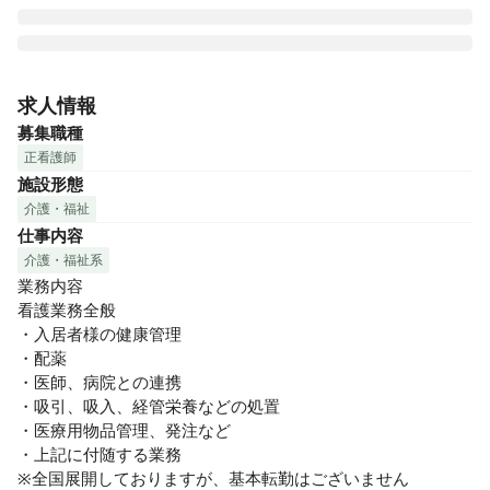
グリーンライフ東日本株式会社・グリーンライフ株式会社
は　プライム市場上場の医療コンサルティング業界大手　シ
求人情報
ップヘルスケアホールディングス株式会社のヘルスケア事業
募集職種
のコアカンパニーとして全国に７２施設を運営しています。

正看護師
医療・保健・福祉・介護の分野で医療機関とのパートナーシ
施設形態
ップを基本に、シップヘルスケアグループがもつノウハウを
介護・福祉
融合し、全国７２か所の介護付有料老人ホーム等の開設・運
仕事内容
営を通し、ライフケア事業を展開しております。

グリーンライフグループの介護は「１年間365日同じ質と量
介護・福祉系
のサービス」を提供します。

業務内容

看護業務全般

メディス藤岡では、入居者様に安心してお過ごし頂くために
・入居者様の健康管理

協力医療機関と連携して、緊急時でも迅速に対応できるよう
・配薬

体制を整えています。

・医師、病院との連携

また入居者様が入居前と同じ生活ができるように、個々のニ
・吸引、吸入、経管栄養などの処置

ーズにお応えしています。

・医療用物品管理、発注など

・上記に付随する業務

平均残業時間（月間） 4.8時間

※全国展開しておりますが、基本転勤はございません