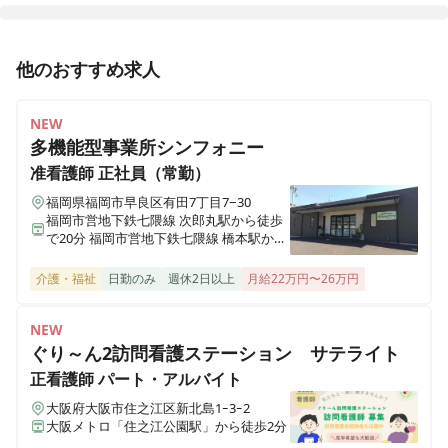
メディス草津
他のおすすめ求人
群馬県吾妻郡草津町大字草津524-114
NEW
メディス高崎
群馬県高崎市石原町3883
多機能型事業所シンフォニー
准看護師
正社員（常勤）
メディス深谷
福岡県福岡市早良区有田7丁目7−30
埼玉県深谷市田所町12-6
福岡市営地下鉄七隈線 次郎丸駅から徒歩
で20分 福岡市営地下鉄七隈線 橋本駅から
徒歩で23分
メディス伊勢崎
介護・福祉
日勤のみ
週休2日以上
月給22万円〜26万円
群馬県伊勢崎市稲荷町525-1
NEW
ぐり～ん2訪問看護ステーション サテライト
メディス越谷蒲生
埼玉県越谷市蒲生西町二丁目2-25
正看護師
パート・アルバイト
大阪府大阪市住之江区新北島1ｰ3ｰ2
大阪メトロ「住之江公園駅」から徒歩2分
メディス北越谷
埼玉県越谷市北越谷三丁目8-20