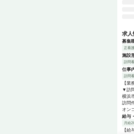
週3
小さ
求人
訪問
募集
各事
正看
困っ
施設
ます。
訪問
そし
仕事
訪問
【業務
▼訪問
横浜
訪問件
オン
給与
月給20
【給与