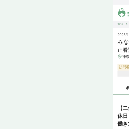
ジス
TOP
2025/1
みな
正看
神
訪問
【二
休日
働き