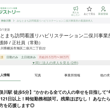
トリー 看護師の転職マッチング
求人を
あとで見る
新規登録
出したい
神奈川県
みなとまち訪問看護リハビリステーション二俣川事業所の看護師求人
0/1
更新
とまち訪問看護リハビリステーション二俣川事業
護師 / 正社員（常勤）
奈川県横浜市旭区二俣川二丁目22
看護
日勤のみ
土日祝休み
月給20.5万円〜38万円
▼同じ法人の求人を見る (
2
件)
求人情報
写真
事業所情報
他の求
俣川駅 徒歩5分】“かかわる全ての人の幸せを目指して‘’
 121日以上！時短勤務相談可。残業ほぼなし！ あなた
方を応援します◎