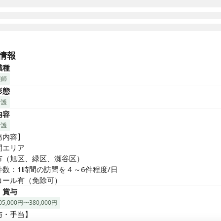
0時間以上で常勤扱いだから、週4日勤務や週5日×6時間勤務などが可
なお子様がいらっしゃる方も活躍中です。

情報
看護未経験可。OJTはもちろん、先輩スタッフが丁寧に指導致します
職種
業所には管理者以外に所⾧がスタンバイ。

護師
たことがあってもすぐに相談できる環境で、安心して業務に従事い
形態


看護
て何よりアットホームな風通しのよい雰囲気が自慢です。
内容
看護
内容】

エリア

市（旭区、緑区、瀬谷区）

数：1時間の訪問を４～6件程度/日

コール有（免除可）
・賞与
5,000円〜380,000円
・手当】
