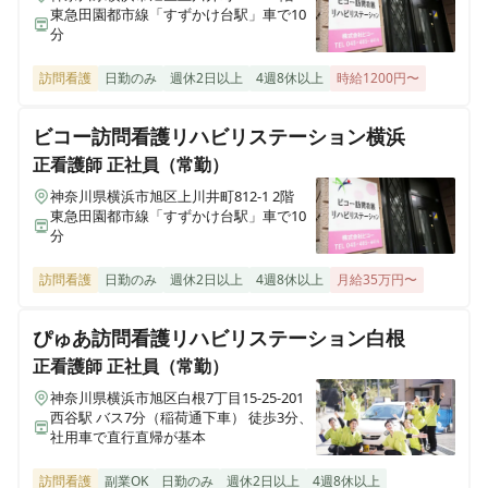
東急田園都市線「すずかけ台駅」車で10
ここから訪問看護リハビリケア 千葉茂原店
分
千葉県茂原市谷本1340-30
訪問看護
日勤のみ
週休2日以上
4週8休以上
時給1200円〜
ここから訪問看護リハビリケア 宮前平店
神奈川県川崎市宮前区馬絹一丁目1-14 椛ハビテーション403号室
ビコー訪問看護リハビリステーション横浜
正看護師
正社員（常勤）
ここから訪問看護リハビリケア 中山店
神奈川県横浜市旭区上川井町812-1 2階
神奈川県横浜市緑区中山一丁目14-10 ルミエール中山201
東急田園都市線「すずかけ台駅」車で10
分
ここから訪問看護リハビリケア 桜木町店
訪問看護
日勤のみ
週休2日以上
4週8休以上
月給35万円〜
神奈川県横浜市西区宮崎町3-1 グリーンプラザ紅葉坂102
ぴゅあ訪問看護リハビリステーション白根
正看護師
正社員（常勤）
神奈川県横浜市旭区白根7丁目15-25-201
西谷駅 バス7分（稲荷通下車） 徒歩3分、
社用車で直行直帰が基本
訪問看護
副業OK
日勤のみ
週休2日以上
4週8休以上