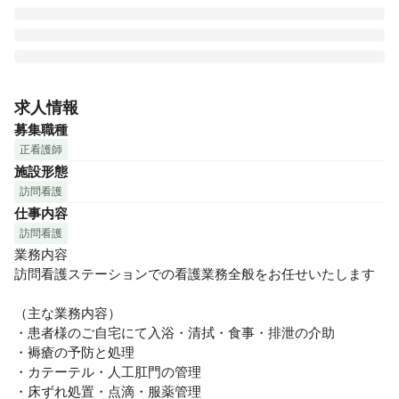
【自分の大切な人を看てもらいたいと思えるサービスを】を
理念に、病院とは異なる観点から 本人やご家族の意思、ライ
求人情報
フスタイルを尊重しQOL（生活の質）が向上できるよう予防
募集職種
から看取りまでを支援。様々な分野の専門家が連携し、助け
正看護師
合うことで質の高い最適なケアの提供しています！

施設形態
訪問看護
訪問件数に応じてインセンティブもありますので、自分の頑
仕事内容
張りが給与に反映されます！休みも充実していますが、訪問
件数やオンコール回数も相談可◎在籍しているナースは20～
訪問看護
30代と比較的若手なメンバーが揃っています。近い年齢層で
業務内容

働きたい方、若手が多くて活発な雰囲気で働きたい方にはお
訪問看護ステーションでの看護業務全般をお任せいたします

すすめです。
（主な業務内容）

・患者様のご自宅にて入浴・清拭・食事・排泄の介助

・褥瘡の予防と処理

・カテーテル・人工肛門の管理

・床ずれ処置・点滴・服薬管理
