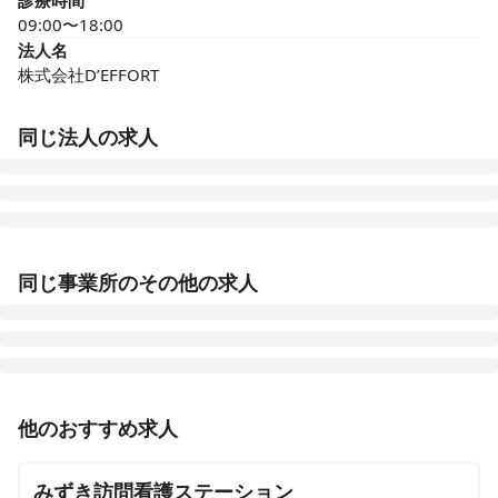
診療時間
09:00〜18:00
法人名
株式会社D’EFFORT
同じ法人の求人
ここから訪問看護リハビリケア センター南店
同じ事業所のその他の求人
神奈川県横浜市都筑区茅ケ崎中央13-2 宮下ビル401
ここから訪問看護リハビリケア あざみ野店
神奈川県横浜市青葉区美しが丘五丁目35-1 ルミエールアイあざみ野1F
正看護師
正社員（常勤）
他のおすすめ求人
ここから訪問看護リハビリケア鹿児島 鹿屋店
【横浜市旭区/二俣川】年間休日126日◎訪問件数・オン
鹿児島県鹿屋市西原二丁目34-1
コール回数相談可◎土日祝休み◎30代のスタッフが中心
みずき訪問看護ステーション
に活躍中💪