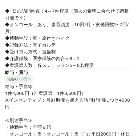
◆1日の訪問件数：4～7件程度（個人の希望に合わせて調整
可能です）

◆オンコール：あり、当番頻度（10回/月・実働回数5~7回/
月）

◆移動手段：車・原付きバイク

◆記録方法：電子カルテ

◆受け持ち方式：担当制

◆介護保険：医療保険の割合＝8：2

◆看護師人数：各ステーション5～8名程度
給与・賞与
時給4,000円〜
給与・手当等

1件4,000円（准看護師　1件3,600円）

※インセンティブ：月81時間を超える訪問1時間につき4000
円

≪別途手当≫

・通勤手当：全額支給

・オンコール手当：オンコール手当（1st 平日2000円・休日