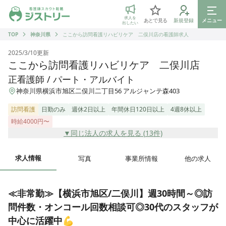
ジストリー 看護師の転職マッチング
求人を
あとで見る
新規登録
メニュー
出したい
TOP
神奈川県
ここから訪問看護リハビリケア 二俣川店の看護師求人
2025/3/10
更新
ここから訪問看護リハビリケア 二俣川店
正看護師 / パート・アルバイト
神奈川県横浜市旭区二俣川二丁目56 アルジャンテ森403
訪問看護
日勤のみ
週休2日以上
年間休日120日以上
4週8休以上
時給4000円〜
▼同じ法人の求人を見る (
13
件)
求人情報
写真
事業所情報
他の求人
≪非常勤≫【横浜市旭区/二俣川】週30時間～◎訪
問件数・オンコール回数相談可◎30代のスタッフが
中心に活躍中💪