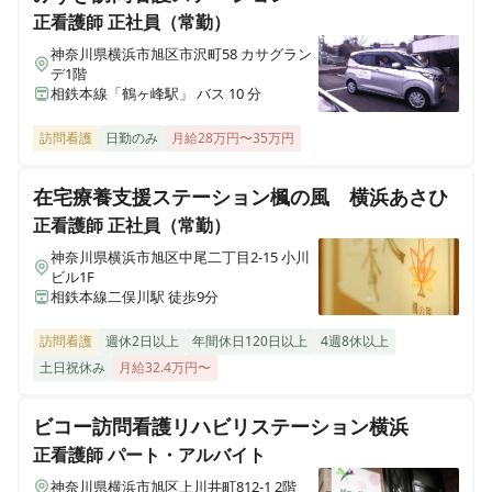
ここから訪問看護リハビリケア 片倉店
正看護師
正社員（常勤）
神奈川県横浜市神奈川区片倉一丁目13-12 ベル片倉202
神奈川県横浜市旭区市沢町58 カサグラン
デ1階
相鉄本線「鶴ヶ峰駅」 バス 10 分
ここから訪問看護リハビリケア 上星川店
神奈川県横浜市保土ケ谷区上星川三丁目2-24 丸宮薬品ビル3F
訪問看護
日勤のみ
月給28万円〜35万円
ここから訪問看護リハビリケア 弘明寺店
在宅療養支援ステーション楓の風 横浜あさひ
神奈川県横浜市南区大岡二丁目1-21 アキヨシビル309
正看護師
正社員（常勤）
神奈川県横浜市旭区中尾二丁目2-15 小川
ここから訪問看護リハビリケア 東戸塚店
ビル1F
神奈川県横浜市戸塚区前田町503 TSハイツ1F
相鉄本線二俣川駅 徒歩9分
訪問看護
週休2日以上
年間休日120日以上
4週8休以上
ここから訪問看護リハビリケア 大倉山店
土日祝休み
月給32.4万円〜
神奈川県横浜市港北区大曽根一丁目16-14 大倉山武田ビル102号
ビコー訪問看護リハビリステーション横浜
ここから訪問看護リハビリケア 港南台店
神奈川県横浜市港南区日野南一丁目5-13 勇吉サンハイツ201
正看護師
パート・アルバイト
神奈川県横浜市旭区上川井町812-1 2階