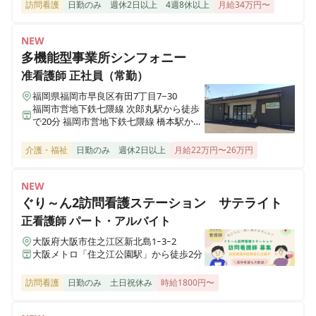
歩16分（自転車6分）
訪問看護
日勤のみ
週休2日以上
4週8休以上
月給34万円〜
ここから訪問看護リハビリケア 弘明寺店
NEW
神奈川県横浜市南区大岡二丁目1-21 アキヨシビル309
多機能型事業所シンフォニー
准看護師
正社員（常勤）
ここから訪問看護リハビリケア 東戸塚店
福岡県福岡市早良区有田7丁目7−30
神奈川県横浜市戸塚区前田町503 TSハイツ1F
福岡市営地下鉄七隈線 次郎丸駅から徒歩
で20分 福岡市営地下鉄七隈線 橋本駅から
徒歩で23分
ここから訪問看護リハビリケア 大倉山店
介護・福祉
日勤のみ
週休2日以上
月給22万円〜26万円
神奈川県横浜市港北区大曽根一丁目16-14 大倉山武田ビル102号
NEW
ここから訪問看護リハビリケア 港南台店
ぐり～ん2訪問看護ステーション サテライト
神奈川県横浜市港南区日野南一丁目5-13 勇吉サンハイツ201
正看護師
パート・アルバイト
大阪府大阪市住之江区新北島1ｰ3ｰ2
ここから訪問看護リハビリケア 千葉茂原店
大阪メトロ「住之江公園駅」から徒歩2分
千葉県茂原市谷本1340-30
訪問看護
日勤のみ
土日祝休み
時給1800円〜
ここから訪問看護リハビリケア 宮前平店
神奈川県川崎市宮前区馬絹一丁目1-14 椛ハビテーション403号室