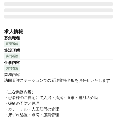
【自分の大切な人を看てもらいたいと思えるサービスを】を
理念に、病院とは異なる観点から 本人やご家族の意思、ライ
求人情報
フスタイルを尊重しQOL（生活の質）が向上できるよう予防
募集職種
から看取りまでを支援。様々な分野の専門家が連携し、助け
正看護師
合うことで質の高い最適なケアの提供しています！

施設形態
訪問看護
訪問件数に応じてインセンティブもありますので、自分の頑
仕事内容
張りが給与に反映されます！休みも充実していますが、訪問
件数やオンコール回数も相談可◎在籍しているナースは20～
訪問看護
30代と比較的若手なメンバーが揃っています。近い年齢層で
業務内容

働きたい方、若手が多くて活発な雰囲気で働きたい方にはお
訪問看護ステーションでの看護業務全般をお任せいたします

すすめです。
（主な業務内容）

・患者様のご自宅にて入浴・清拭・食事・排泄の介助

・褥瘡の予防と処理

・カテーテル・人工肛門の管理

・床ずれ処置・点滴・服薬管理
