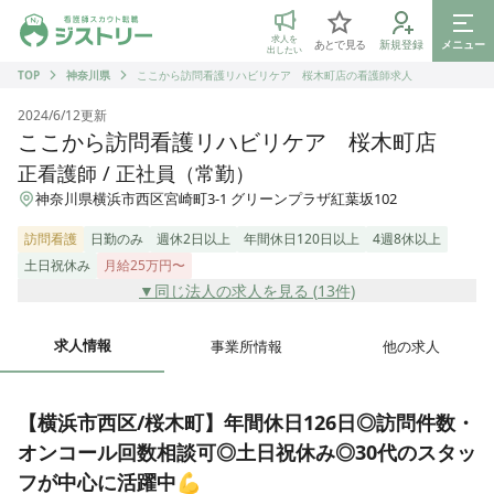
ジストリー 看護師の転職マッチング
求人を
あとで見る
新規登録
メニュー
出したい
TOP
神奈川県
ここから訪問看護リハビリケア 桜木町店の看護師求人
2024/6/12
更新
ここから訪問看護リハビリケア 桜木町店
正看護師 / 正社員（常勤）
神奈川県横浜市西区宮崎町3-1 グリーンプラザ紅葉坂102
訪問看護
日勤のみ
週休2日以上
年間休日120日以上
4週8休以上
土日祝休み
月給25万円〜
▼同じ法人の求人を見る (
13
件)
求人情報
事業所情報
他の求人
【横浜市西区/桜木町】年間休日126日◎訪問件数・
オンコール回数相談可◎土日祝休み◎30代のスタッ
フが中心に活躍中💪