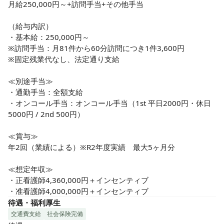
月給250,000円～+訪問手当+その他手当

（給与内訳）

・基本給：250,000円～

※訪問手当：月81件から60分訪問につき1件3,600円

※固定残業代なし、法定通り支給

≪別途手当≫

・通勤手当：全額支給

・オンコール手当：オンコール手当（1st 平日2000円・休日
5000円 / 2nd 500円）

≪賞与≫

年2回（業績による）※R2年度実績　最大5ヶ月分

≪想定年収≫

・正看護師4,360,000円＋インセンティブ

・准看護師4,000,000円＋インセンティブ
待遇・福利厚生
交通費支給
社会保険完備