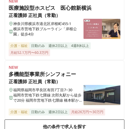
NEW
医療施設型ホスピス 医心館新横浜
正看護師
正社員（常勤）
ここから訪問看護リハビリケア 中山店
神奈川県横浜市緑区中山一丁目14-10 ルミエール中山201
神奈川県横浜市港北区岸根町455-1
横浜市営地下鉄ブルーライン「岸根公
園」徒歩4分
ここから訪問看護リハビリケア 二俣川店
神奈川県横浜市旭区二俣川二丁目56 アルジャンテ森403
介護・福祉
日勤のみ
週休2日以上
4週8休以上
月給52.1万円〜60.3万円
NEW
多機能型事業所シンフォニー
正看護師
正社員（常勤）
福岡県福岡市早良区有田7丁目7−30
福岡市営地下鉄七隈線 次郎丸駅から徒歩
で20分 福岡市営地下鉄七隈線 橋本駅から
徒歩で23分
介護・福祉
日勤のみ
週休2日以上
月給26万円〜30万円
他の条件で求人を探す