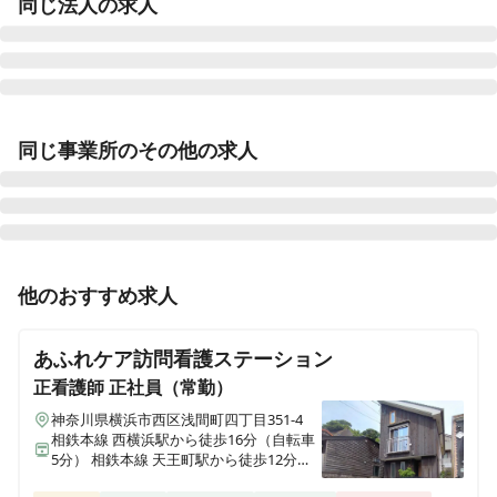
同じ法人の求人
ここから訪問看護リハビリケア センター南店
同じ事業所のその他の求人
神奈川県横浜市都筑区茅ケ崎中央13-2 宮下ビル401
ここから訪問看護リハビリケア あざみ野店
神奈川県横浜市青葉区美しが丘五丁目35-1 ルミエールアイあざみ野1F
正看護師
パート・アルバイト
他のおすすめ求人
ここから訪問看護リハビリケア鹿児島 鹿屋店
≪非常勤≫【横浜市西区/桜木町】週30時間～◎訪問件
鹿児島県鹿屋市西原二丁目34-1
数・オンコール回数相談可◎30代のスタッフが中心に活
あふれケア訪問看護ステーション
躍中💪
ここから訪問看護リハビリケア 片倉店
正看護師
正社員（常勤）
神奈川県横浜市神奈川区片倉一丁目13-12 ベル片倉202
神奈川県横浜市西区浅間町四丁目351-4
相鉄本線 西横浜駅から徒歩16分（自転車
5分） 相鉄本線 天王町駅から徒歩12分
ここから訪問看護リハビリケア 上星川店
（自転車4分） 相鉄本線 平沼橋駅から徒
神奈川県横浜市保土ケ谷区上星川三丁目2-24 丸宮薬品ビル3F