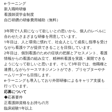
e-ラーニング

新入職時研修

看護師奨学金制度

自己研鑽の研修費用補助（無料）

3年間で1人前になって欲しいとの思いから、個人のレベルに
合わせたさまざまな研修を用意しています。

1年目は、人と環境に慣れて、社会人として成長し指導を受け
ながら看護ケアが提供できることを目指しています。

2年目は、個別看護のための症状の把握とアセスメント、看護
情報からの看護の組み立て、精神科看護を実践・展開できる
ようになって欲しいと思います。そして3年目では、他職種と
連携しながらケースマネジメントができ、プリセプターやチ
ームリーダーも目指します。

e-ラーニングも導入しており外部研修によるキャリア支援も
行っています。
応募について
◆応募要件

正看護師資格をお持ちの方

臨床経験1年以上
