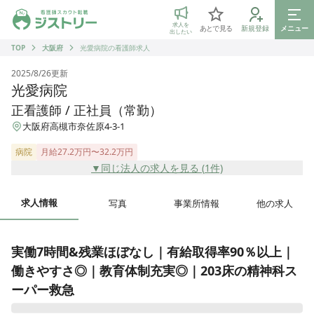
ジストリー 看護師の転職マッチング
求人を
あとで見る
新規登録
メニュー
出したい
TOP
大阪府
光愛病院の看護師求人
2025/8/26
更新
光愛病院
正看護師 / 正社員（常勤）
大阪府高槻市奈佐原4-3-1
病院
月給27.2万円〜32.2万円
▼同じ法人の求人を見る (
1
件)
求人情報
写真
事業所情報
他の求人
実働7時間&残業ほぼなし｜有給取得率90％以上｜
働きやすさ◎｜教育体制充実◎｜203床の精神科ス
ーパー救急