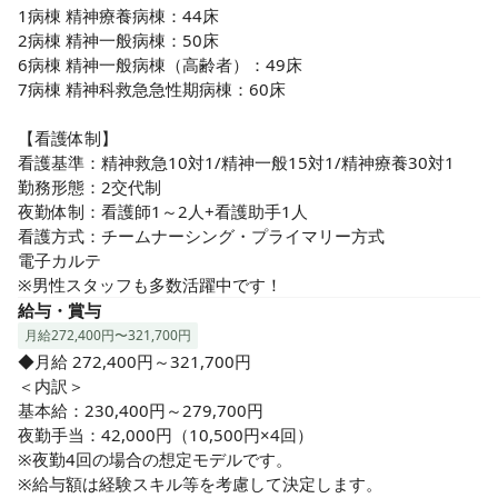
1病棟 精神療養病棟：44床

2病棟 精神一般病棟：50床

6病棟 精神一般病棟（高齢者）：49床

7病棟 精神科救急急性期病棟：60床

【看護体制】

看護基準：精神救急10対1/精神一般15対1/精神療養30対1

勤務形態：2交代制

夜勤体制：看護師1～2人+看護助手1人

看護方式：チームナーシング・プライマリー方式

電子カルテ

※男性スタッフも多数活躍中です！
給与・賞与
月給272,400円〜321,700円
◆月給 272,400円～321,700円

＜内訳＞

基本給：230,400円～279,700円 

夜勤手当：42,000円（10,500円×4回）

※夜勤4回の場合の想定モデルです。

※給与額は経験スキル等を考慮して決定します。
