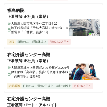
福島病院
正看護師
正社員（常勤）
大阪府大阪市旭区千林二丁目4-22
地下鉄谷町線「千林大宮駅」徒歩3分・京
阪電車「千林駅」徒歩10分
病院
日勤のみ
4週8休以上
月給24.2万円〜
在宅介護センター高槻
正看護師
正社員（常勤）
大阪府高槻市上田辺町2-20 松尾ビル201号
JR京都線「高槻駅」徒歩1分阪急京都本線
「高槻市駅」徒歩9分
訪問看護
日勤のみ
週休2日以上
4週8休以上
月給26万円〜
在宅介護センター高槻
正看護師
パート・アルバイト