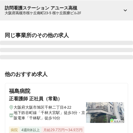
訪問看護ステーション アユース高槻
大阪府高槻市桜ケ丘南町23-5 桜ケ丘医療ビル2F
同じ事業所のその他の求人
正看護師
パート・アルバイト
他のおすすめ求人
【夜勤専従｜非常勤】月2日以上～◎｜Wワーク◎｜残
業ほぼなし｜働きやすさ◎｜203床の精神科スーパー救
福島病院
急
正看護師
正社員（常勤）
大阪府大阪市旭区千林二丁目4-22
地下鉄谷町線「千林大宮駅」徒歩3分・京
阪電車「千林駅」徒歩10分
病院
4週8休以上
月給29.7万円〜34.9万円