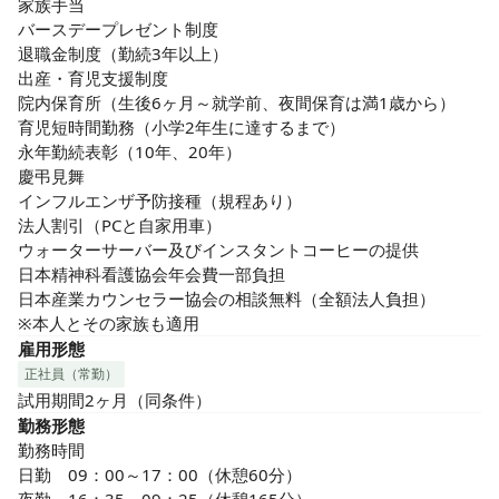
家族手当

バースデープレゼント制度

退職金制度（勤続3年以上）

出産・育児支援制度

院内保育所（生後6ヶ月～就学前、夜間保育は満1歳から）

育児短時間勤務（小学2年生に達するまで）

永年勤続表彰（10年、20年）

慶弔見舞

インフルエンザ予防接種（規程あり）

法人割引（PCと自家用車）

ウォーターサーバー及びインスタントコーヒーの提供

日本精神科看護協会年会費一部負担

日本産業カウンセラー協会の相談無料（全額法人負担）

※本人とその家族も適用
雇用形態
正社員（常勤）
試用期間2ヶ月（同条件）
勤務形態
勤務時間

日勤　09：00～17：00（休憩60分）
