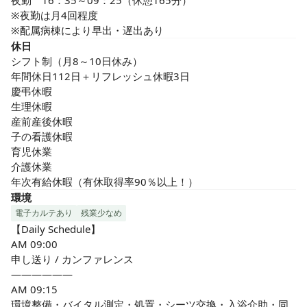
夜勤　16：35～09：25（休憩165分）

※夜勤は月4回程度

※配属病棟により早出・遅出あり
休日
シフト制（月8～10日休み）

年間休日112日＋リフレッシュ休暇3日

慶弔休暇

生理休暇

産前産後休暇

子の看護休暇

育児休業

介護休業

年次有給休暇（有休取得率90％以上！）
環境
電子カルテあり
残業少なめ
【Daily Schedule】

AM 09:00

申し送り / カンファレンス

——————

AM 09:15

環境整備・バイタル測定・処置・シーツ交換・入浴介助・同