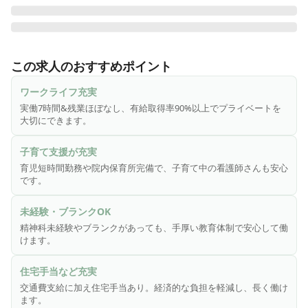
大阪府高槻市奈佐原にある「光愛病院」は、203床を有する
精神科病院です。1964年の創立以来、地域とのつながりを大
この求人のおすすめポイント
切にした精神医療を実践してきました。病棟は精神科救急、
精神一般、精神療養に分かれており、急性期から療養、社会
ワークライフ充実
復帰支援まで一貫した治療体制を整えています。また、患者
実働7時間&残業ほぼなし、有給取得率90%以上でプライベートを
様が退院後も地域で安心して生活できるよう、訪問看護ステ
大切にできます。
ーションの設置や地域の診療所・作業所との連携など、幅広
い取り組みを進めています。

子育て支援が充実
育児短時間勤務や院内保育所完備で、子育て中の看護師さんも安心
▶▶病棟看護師を募集しています◀◀

です。
＼ おすすめポイント ／

未経験・ブランクOK
✓ 精神科未経験・ブランクOK！教育・研修制度が整っている
精神科未経験やブランクがあっても、手厚い教育体制で安心して働
ので安心◎

けます。
✓ 実働7時間・残業ほぼなし！実働7時間でワークライフバラ
ンス◎

住宅手当など充実
✓ 子育て中も安心◎育児短時間勤務・院内保育所完備

交通費支給に加え住宅手当あり。経済的な負担を軽減し、長く働け
✓ 有休取得率90%以上！プライベートも大切に働けます！

ます。