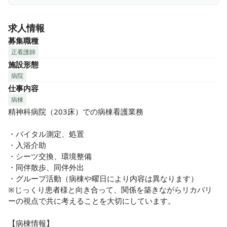
✓ 男性スタッフも活躍中！幅広いスタッフが在籍◎
求人情報
募集職種
正看護師
施設形態
病院
仕事内容
病棟
精神科病院（203床）での病棟看護業務

・バイタル測定、処置

・入浴介助

・シーツ交換、環境整備

・同伴散歩、同伴外出

・グループ活動（病棟や曜日により内容は異なります）

※じっくり患者様と向き合って、関係を築きながらリカバリ
ーの視点で共に考えることを大切にしています。

【病棟情報】
