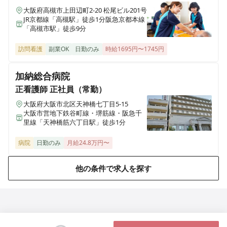
大阪府高槻市上田辺町2-20 松尾ビル201号
JR京都線「高槻駅」徒歩1分阪急京都本線
「高槻市駅」徒歩9分
訪問看護
副業OK
日勤のみ
時給1695円〜1745円
加納総合病院
正看護師
正社員（常勤）
大阪府大阪市北区天神橋七丁目5-15
大阪市営地下鉄谷町線・堺筋線・阪急千
里線「天神橋筋六丁目駅」徒歩1分
病院
日勤のみ
月給24.8万円〜
他の条件で求人を探す