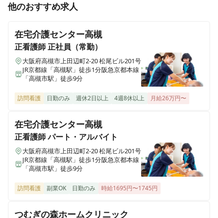
他のおすすめ求人
在宅介護センター高槻
正看護師
正社員（常勤）
大阪府高槻市上田辺町2-20 松尾ビル201号
JR京都線「高槻駅」徒歩1分阪急京都本線
「高槻市駅」徒歩9分
訪問看護
日勤のみ
週休2日以上
4週8休以上
月給26万円〜
在宅介護センター高槻
正看護師
パート・アルバイト
大阪府高槻市上田辺町2-20 松尾ビル201号
JR京都線「高槻駅」徒歩1分阪急京都本線
「高槻市駅」徒歩9分
訪問看護
副業OK
日勤のみ
時給1695円〜1745円
つむぎの森ホームクリニック