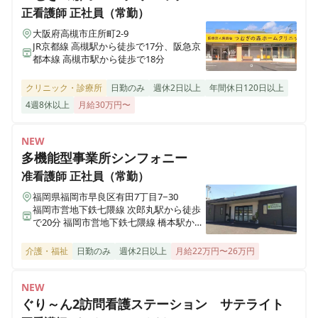
正看護師
正社員（常勤）
大阪府高槻市庄所町2-9
JR京都線 高槻駅から徒歩で17分、阪急京
都本線 高槻市駅から徒歩で18分
クリニック・診療所
日勤のみ
週休2日以上
年間休日120日以上
4週8休以上
月給30万円〜
NEW
多機能型事業所シンフォニー
准看護師
正社員（常勤）
福岡県福岡市早良区有田7丁目7−30
福岡市営地下鉄七隈線 次郎丸駅から徒歩
で20分 福岡市営地下鉄七隈線 橋本駅から
徒歩で23分
介護・福祉
日勤のみ
週休2日以上
月給22万円〜26万円
NEW
ぐり～ん2訪問看護ステーション サテライト