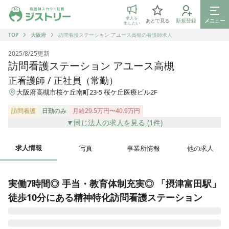
ジストリー 看護師の転職マッチング
求人を
あとで見る
新規登録
メニュー
出したい
TOP
大阪府
訪問看護ステーション アユース高槻の看護師求人
2025/8/25
更新
訪問看護ステーション アユース高槻
正看護師 / 正社員（常勤）
大阪府高槻市桜ケ丘南町23-5 桜ケ丘医療ビル2F
訪問看護
日勤のみ
月給29.5万円〜40.9万円
▼同じ法人の求人を見る (
1
件)
求人情報
写真
事業所情報
他の求人
実働7時間◎ 手当・教育体制充実◎ 「摂津富田駅」
徒歩10分にある精神特化訪問看護ステーション