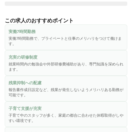
＼一緒に働くスタッフを募集しています♪／

「アユース高槻」は高槻市、摂津富田駅徒歩10分のところに
この求人のおすすめポイント
ある、訪問看護ステーションです！

アユースグループは「医療法人光愛会　光愛病院」が母体の
実働7時間勤務
ため、福利厚生や教育制度も充実した訪問看護ステーション
実働7時間勤務で、プライベートと仕事のメリハリをつけて働けま
です。

す。
うつ病や認知症などの精神疾患に特化したサービスを行って
充実の研修制度
おり、医療法人が運営しているステーションとしての強みを
就業時間内の勉強会や外部研修費補助があり、専門知識を深められ
活かした細やかな情報共有、ネットワーク網で利用者様をサ
ます。
ポートしています。

仕事のオンオフはしっかりしており、週の1日は報告書や資料
残業抑制への配慮
作成にあたっていただく日を設け残業が発生しないようメリ
報告書作成日設定など、残業が発生しないようメリハリある勤務が
ハリを付けて働いていただけます。

可能です。
優しい人柄のスタッフが多く、人間関係も良好！急な休みの
子育て支援が充実
際も、お互い協力し合いながら対応し、仕事を進めています
子育て中のスタッフが多く、家庭の都合に合わせた休暇取得がしや
◎

すい環境です。