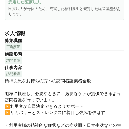
安定した医療法人
◎「学べる」環境があります

医療法人が母体のため、充実した福利厚生と安定した経営基盤があ
就業時間内に、毎朝チームカンファレンスを行っており、毎
ります。
週金曜日は勉強会を開催し、事業所を超えたスタッフと一緒
に学べます。

求人情報
会社負担で外部研修会への参加も応援しています！

募集職種
◎子育て中のスタッフも多く活躍しています！

正看護師
家庭の都合に合わせて、お休みを取ることができます。病気
施設形態
になってもフォローしあえる環境です。

訪問看護
仕事内容
◎年齢層が幅広いため、いろんな視点から相談できる

訪問看護
「穏やか」「笑いが絶えない」「意見が言いやすい」という
精神疾患をお持ちの方への訪問看護業務全般

声をスタッフから聞いています！ステーション内でも決まっ
た席がない、フリーアドレス制のため、互いに話しかけやす
地域に根差し、必要なときに、必要なケアが提供できるよう
く相談がしやすい環境です。
訪問看護を行っています。

▶利用者が自己決定できるようサポート

▶リカバリーとストレングスに着目し強みを伸ばす

・利用者様の精神的な症状などの病状面・日常生活などの生