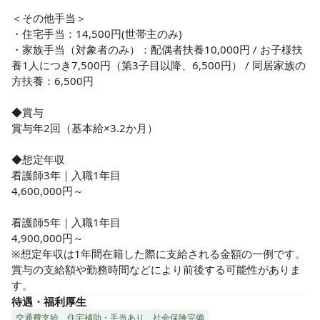
＜その他手当＞

・住宅手当：14,500円(世帯主のみ)

・家族手当（対象者のみ）：配偶者扶養10,000円 / お子様扶
養1人につき7,500円（第3子目以降、6,500円） / 同居家族の
方扶養：6,500円

◆賞与

賞与年2回（基本給×3.2か月）

◆想定年収

看護師3年｜入職1年目

4,600,000円～

看護師5年｜入職1年目 

4,900,000円～

※想定年収は1年間在籍した際に支給される金額の一例です。
賞与の支給額や勤務時間などにより前後する可能性がありま
す。
待遇・福利厚生
交通費支給
住宅補助・手当あり
社会保険完備