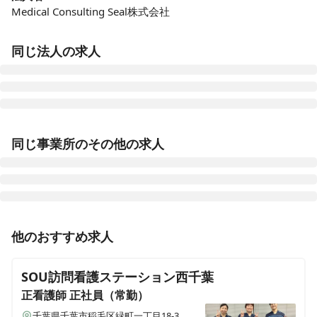
Medical Consulting Seal株式会社
同じ法人の求人
ウェルホーム川口
同じ事業所のその他の求人
埼玉県川口市芝四丁目2190-1
ウェルホーム志木
埼玉県志木市柏町三丁目2656-2
正看護師
正社員（常勤）
他のおすすめ求人
ウェルホーム今池
【鎌ヶ谷市】新規事業立ち上げに伴う募集！小児から高
愛知県名古屋市千種区今池四丁目15-18 サンコーマンションⅡ1201
齢者まで幅広く関われる在宅訪問看護ステーション
SOU訪問看護ステーション西千葉
正看護師
正社員（常勤）
千葉県千葉市稲毛区緑町一丁目18-3
正看護師
パート・アルバイト