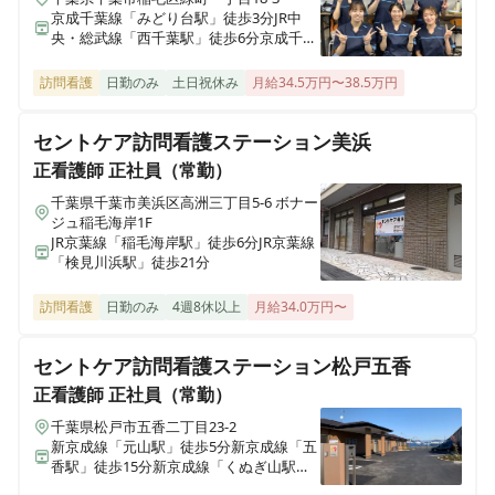
京成千葉線「みどり台駅」徒歩3分JR中
≪非常勤≫【鎌ヶ谷市】副業・Wワーク◎施設看護 / 施
央・総武線「西千葉駅」徒歩6分京成千葉
設内訪問看護 / 外部訪問なし◎医療施設型ホスピスで正
線「西登戸駅」徒歩10分
看護師募集💡
訪問看護
日勤のみ
土日祝休み
月給34.5万円〜38.5万円
セントケア訪問看護ステーション美浜
正看護師
正社員（常勤）
正看護師
正社員（常勤）
【鎌ヶ谷市】施設看護 / 施設内訪問看護 / 外部訪問なし
千葉県千葉市美浜区高洲三丁目5-6 ボナー
◎医療施設型ホスピスで正看護師募集💡
ジュ稲毛海岸1F
JR京葉線「稲毛海岸駅」徒歩6分JR京葉線
「検見川浜駅」徒歩21分
訪問看護
日勤のみ
4週8休以上
月給34.0万円〜
セントケア訪問看護ステーション松戸五香
正看護師
正社員（常勤）
千葉県松戸市五香二丁目23-2
新京成線「元山駅」徒歩5分新京成線「五
香駅」徒歩15分新京成線「くぬぎ山駅」
徒歩24分