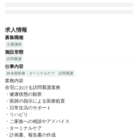
ウェルホーム鎌ヶ谷訪問看護では、「人と医療の距離を縮め
る」をコンセプトとしながら、時代のニーズに敏感に対応し
求人情報
ていくことに力を入れています。

募集職種
正看護師
24時間365日夜勤体制を組み、個別のニーズに対応していき
施設形態
ながら利用者目線でのケアを提供できることを目標としてい
訪問看護
ます。施設内に他のスタッフがいるため、困ったときには相
仕事内容
談することができ安心して働いていただくことができます。

終末期医療・ターミナルケア
訪問看護
当訪問看護では、看護師/准看護師として活躍していただける
業務内容

方を募集しています。

在宅における訪問看護業務

子育てや個々のライフスタイルに合わせながら、日勤のみの
・健康状態の観察

働き方も可能です

・医師の指示による医療処置

ライフスタイルが変化しても長くお仕事を続けていきたい方
・日常生活のサポート

にぴったりです。

・リハビリ

・ご家族への相談やアドバイス

お持ちの資格・経験を活かして、私たちと一緒に働きません
・ターミナルケア

か？あなたのご応募を心よりお待ちしています。
・計画書、報告書の作成
