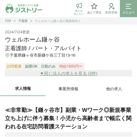
ジストリー 看護師の転職マッチング
求人を
あとで見る
新規登録
メニュー
出したい
TOP
千葉県
ウェルホーム鎌ヶ谷の看護師求人
2024/7/24
更新
ウェルホーム鎌ヶ谷
正看護師 / パート・アルバイト
千葉県鎌ヶ谷市新鎌ケ谷三丁目13-16
訪問看護
副業OK
日勤のみ
時給1800円〜
▼同じ法人の求人を見る (
3
件)
求人情報
事業所情報
他の求人
≪非常勤≫【鎌ヶ谷市】副業・Wワーク◎新規事業
立ち上げに伴う募集！小児から高齢者まで幅広く関
われる在宅訪問看護ステーション