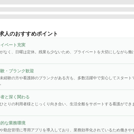
3～OK|夜勤なし|日曜定休 ♪

サービスにおける看護業務全般をお任せします。

求人のおすすめポイント
利用者の健康管理、服薬管理

ライベート充実
や褥瘡(床ずれ)処置、浴後の軟膏塗布、爪切り

がなく、日曜は定休。残業も少ないため、プライベートを大切にしながら働
能訓練の計画策定や訓練実務、モニタリング

腔機能の計画策定・訓練実務、モニタリング

業務の補助

経験・ブランク歓迎
記録

未経験の方や看護師のブランクがある方も、多数活躍中で安心してスタート
利用者やご家族への相談援助

。
の他、上記に付帯する業務

用者と深く関わる
務効率化のため記録業務や勤怠管理は専用アプリを使用しています。
ひとりの利用者様とじっくり向き合い、生活全般をサポートする看護ができ
単な文字入力（メール打ち程度）ができれば問題ございません。

率的な業務環境
んな方にピッタリ／

や勤怠管理に専用アプリを導入しており、業務効率化されているため働きや