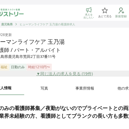
トリー 看護師の転職マッチング
求人を
あとで見る
新規登録
出したい
鹿児島県
ヒューマンライフケア 玉乃湯の看護師求人
/28
更新
ーマンライフケア 玉乃湯
護師 / パート・アルバイト
島県鹿児島市荒田2丁目37番11号
・福祉
日勤のみ
時給1210円〜
▼同じ法人の求人を見る (
19
件)
求人情報
写真
事業所情報
他の求
のみの看護師募集／夜勤がないのでプライベートとの両
業界未経験の方、看護師としてブランクの長い方も多数