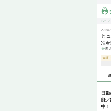
ジス
TOP
2025/7
ヒュ
准看
鹿児
介護
日勤
能／
中！