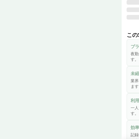
♪ 週
デイ
この
・ご
プ
・傷
夜勤
・機
す。
・口
・介護
未
・各種
業界
・ご
ます
・そ
利
※業
一人
※簡
す。
効
＼こ
記録