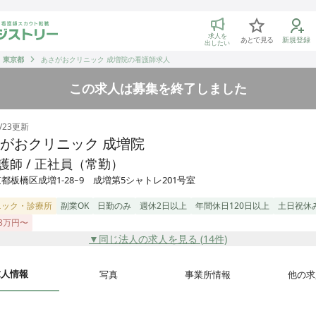
トリー 看護師の転職マッチング
求人を
あとで見る
新規登録
出したい
東京都
あさがおクリニック 成増院の看護師求人
この求人は募集を終了しました
/23
更新
がおクリニック 成増院
護師 / 正社員（常勤）
都板橋区成増1-28ｰ9 成増第5シャトレ201号室
ニック・診療所
副業OK
日勤のみ
週休2日以上
年間休日120日以上
土日祝休
3万円〜
▼同じ法人の求人を見る (
14
件)
求人情報
写真
事業所情報
他の求