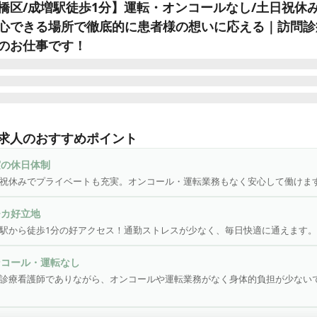
橋区/成増駅徒歩1分】運転・オンコールなし/土日祝休
心できる場所で徹底的に患者様の想いに応える｜訪問診
のお仕事です！
さがおクリニックについて◆

トに誠実に向き合い、コトに創造的に取り組む〜

求人のおすすめポイント
さまの一番安心できる場所であるご自宅で、ご自身の想いを一番に
地域医療・介護、社会からの想いに徹底的に応えることを目指す在
実の休日体制
クを運営しています。病気を治すことにとどまらず、患者さまの生
祝休みでプライベートも充実。オンコール・運転業務もなく安心して働けま
で含めて関わらせていただくことを大事にしています！
チカ好立地
駅から徒歩1分の好アクセス！通勤ストレスが少なく、毎日快適に通えます。
ンコール・運転なし
診療看護師でありながら、オンコールや運転業務がなく身体的負担が少ない