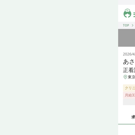
ジス
TOP
2026/4
あさ
正看
東京
クリ
月給3