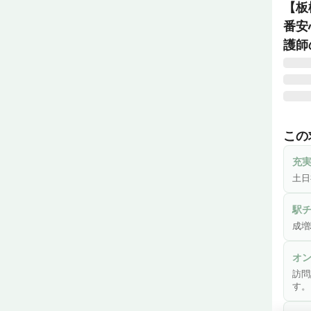
【板
番安
護師
◆あ
〜ヒ
この
患者
族、
充
ニッ
土日
生ま
駅
成増
オ
訪問
す。