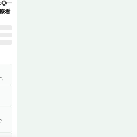
み◎一
療看
、ご家
宅クリ
活・人
す。
で