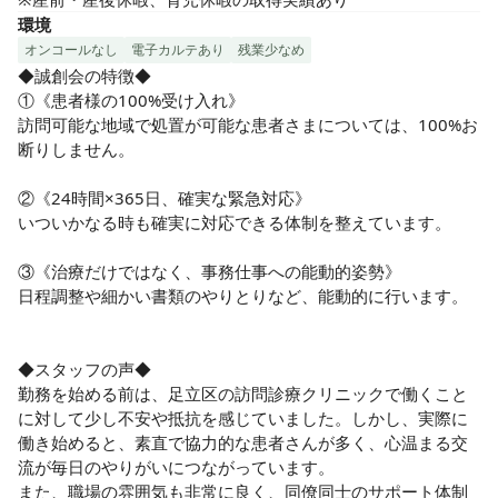
環境
オンコールなし
電子カルテあり
残業少なめ
◆誠創会の特徴◆

①《患者様の100%受け入れ》

訪問可能な地域で処置が可能な患者さまについては、100%お
断りしません。

②《24時間×365日、確実な緊急対応》

いついかなる時も確実に対応できる体制を整えています。

③《治療だけではなく、事務仕事への能動的姿勢》

日程調整や細かい書類のやりとりなど、能動的に行います。

◆スタッフの声◆

勤務を始める前は、足立区の訪問診療クリニックで働くこと
に対して少し不安や抵抗を感じていました。しかし、実際に
働き始めると、素直で協力的な患者さんが多く、心温まる交
流が毎日のやりがいにつながっています。

また、職場の雰囲気も非常に良く、同僚同士のサポート体制