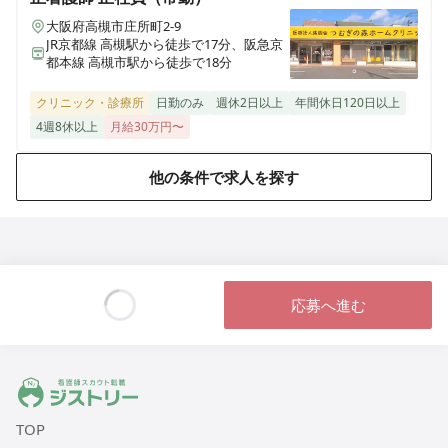
あさがおクリニック笹塚院
大阪府高槻市庄所町2-9
東京都渋谷区笹塚三丁目17-4笹塚桜ビル201
JR京都線 高槻駅から徒歩で17分、阪急京
都本線 高槻市駅から徒歩で18分
クリニック・診療所
日勤のみ
週休2日以上
年間休日120日以上
4週8休以上
月給30万円〜
他の条件で求人を探す
応募へ進む
Loading...
ジストリー 看護師の転職マッチング
TOP