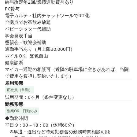
給与改定年2回/業績連動賞与あり

PC貸与

電子カルテ・社内チャットツールでICT化

全拠点でお茶飲み放題

ベビーシッター代補助

学会発表手当

懇親会・歓迎会補助

通勤手当あり（月上限30,000円）

ネイルOK、髪色自由

健康診断

マイカー通勤の相談可（近隣の駐車場に空きがあれば、当院
で費用を負担し契約いたします）
雇用形態
正社員（常勤）
試用期間：6ヶ月（条件変更なし）
勤務形態
副業OK
日勤のみ
◆勤務時間

平日 9：00～18：00（休憩60分）

　※早退・遅出など時短勤務含め勤務時間相談可能
