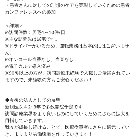
・患者さんに対しての理想のケアを実現していくための患者
カンファレンスへの参加

＜詳細＞

※訪問件数：居宅4～10件/日

※主な訪問先は居宅です。

※ドライバーがいるため、運転業務は基本的にはございませ
ん。

※オンコール当番なし、当直なし

※電子カルテ導入済み

※90％以上の方が、訪問診療未経験で入職しご活躍されてい
ますので、未経験の方もご安心ください！

◆今後の法人としての展望

新規医院を2~3年で多数開院予定です。

訪問診療業界をより良いものにしていくためにさらに拡大を
目指していきます。

我々が成長し続けることで、医療従事者にさらに還元してい
き、よりより労働環境を作っていきます！