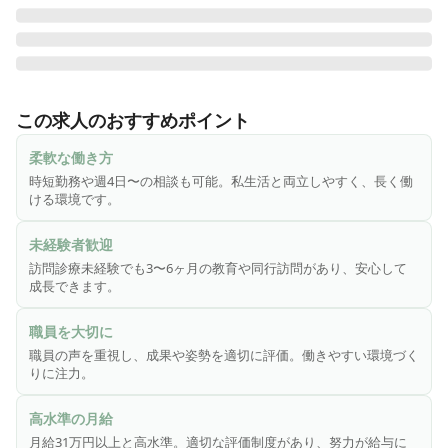
◆あさがおクリニックについて◆

〜ヒトに誠実に向き合い、コトに創造的に取り組む〜

この求人のおすすめポイント
患者さまの一番安心できる場所であるご自宅で、ご自身の想
いを一番に、ご家族、地域医療・介護、社会からの想いに徹
柔軟な働き方
底的に応えることを目指す在宅クリニックを運営していま
時短勤務や週4日〜の相談も可能。私生活と両立しやすく、長く働
す。病気を治すことにとどまらず、患者さまの生活・人生ま
ける環境です。
で含めて関わらせていただくことを大事にしています！

未経験者歓迎
◆おすすめポイント◆

訪問診療未経験でも3〜6ヶ月の教育や同行訪問があり、安心して
★すべての人が大切にされる医療のカタチを本気で目指して
成長できます。
います★

◎現場の声に耳を傾けること

職員を大切に
◎成果や姿勢をきちんと評価すること

職員の声を重視し、成果や姿勢を適切に評価。働きやすい環境づく
◎無理なく働ける体制を整えること

りに注力。
患者ファーストを考えるあまり、医療従事者が犠牲になって
は意味がない。医療者自身が誇りを持って、安心して働ける
高水準の月給
環境や制度づくりに本気で取り組んでいる法人です♪「休暇、
月給31万円以上と高水準。適切な評価制度があり、努力が給与に