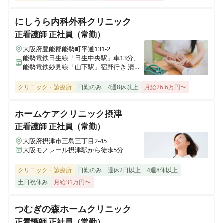
あさがおクリニック 東京エリア
東京都渋谷区笹塚三丁目17-4笹塚桜ビル201
にしうら内科外科クリニック
正看護師
正社員（常勤）
あさがおクリニック 関西エリア
大阪府豊能郡能勢町平通131-2
大阪府大阪市浪速区（関西エリア全域 想定 場所未定）
能勢電鉄日生線「日生中央駅」車13分、
能勢電鉄妙見線「山下駅」宿野行き 清水
橋バス停下車 徒歩11分
あさがおクリニック 埼玉エリア
クリニック・診療所
日勤のみ
4週8休以上
月給26.6万円〜
埼玉県さいたま市西区（埼玉県全域 想定）
ホームケアクリニック摂津
あさがおクリニック 稲毛院
正看護師
正社員（常勤）
千葉県千葉市稲毛区園生町451-50
大阪府摂津市三島三丁目2-45
大阪モノレール摂津駅から徒歩5分
インホーム訪問看護ステーション
東京都渋谷区千駄ヶ谷5-30-15
クリニック・診療所
日勤のみ
週休2日以上
4週8休以上
土日祝休み
月給31万円〜
あさがおクリニック 白井院
千葉県白井市根1024-2
つむぎの森ホームクリニック
正看護師
正社員（常勤）