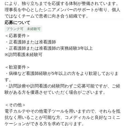
により、独り立ちまでを応援する体制が整備されています。
理事長を中心としたシニアメンバーのサポートが有り、個人
ではなくチームで患者に向き合う組織です。
応募について
ブランク可
未経験可
＜応募要件＞

・正看護師または准看護師

・正看護師または准看護師の実務経験3年以上

※訪問看護未経験可

＜歓迎要件＞

・病棟など看護師経験が5年以上の方をより歓迎しておりま
す。

・訪問診療や訪問看護の経験問わずご応募可能ですが、ご経
験がある方を優遇させていただく場合がございます。

＜その他＞

電子カルテやその他電子ツールを用いますので、それらを抵
抗なく用いることが可能な方、コメディカルと良好なコミニ
ケーションができる方を求めております。
