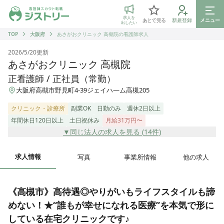
ジストリー 看護師の転職マッチング
求人を
あとで見る
新規登録
メニュー
出したい
TOP
大阪府
あさがおクリニック 高槻院の看護師求人
2026/5/20
更新
あさがおクリニック 高槻院
正看護師 / 正社員（常勤）
大阪府高槻市野見町4-39ジェイハ―ム高槻205
クリニック・診療所
副業OK
日勤のみ
週休2日以上
年間休日120日以上
土日祝休み
月給31万円〜
▼同じ法人の求人を見る (
14
件)
求人情報
写真
事業所情報
他の求人
《高槻市》高待遇◎やりがいもライフスタイルも諦
めない！★“誰もが幸せになれる医療”を本気で形に
している在宅クリニックです♪