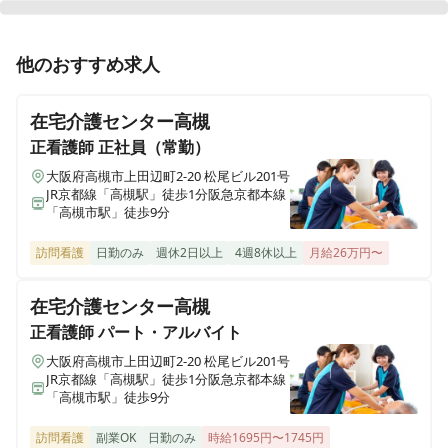
東京都足立区伊興５－５－１８Kハウス１階
正看護師
正社員（常勤）
他のおすすめ求人
あさがおクリニック 吉川院
【高槻市】【新規開院・マネージャー候補募集】一番安
埼玉県吉川市高富二丁目9-9
心できる場所で、徹底的に患者様の想いに応える｜あさ
在宅介護センター高槻
がおクリニック
あさがおクリニック 渋谷院
正看護師
正社員（常勤）
東京都渋谷区本町1-2-4初台AIビル 5階
大阪府高槻市上田辺町2-20 松尾ビル201号
JR京都線「高槻駅」徒歩1分阪急京都本線
「高槻市駅」徒歩9分
あさがおクリニック 相模原院
神奈川県相模原市中央区相模原１丁目１－３
訪問看護
日勤のみ
週休2日以上
4週8休以上
月給26万円〜
あさがおクリニック 橋本院（仮称）【2026年01月オープ
在宅介護センター高槻
ン予定】
神奈川県相模原市緑区橋本台4丁目2-9
正看護師
パート・アルバイト
大阪府高槻市上田辺町2-20 松尾ビル201号
JR京都線「高槻駅」徒歩1分阪急京都本線
あさがおクリニック 熊本院(仮称)
「高槻市駅」徒歩9分
熊本県熊本市中央区（詳細住所未定）
訪問看護
副業OK
日勤のみ
時給1695円〜1745円