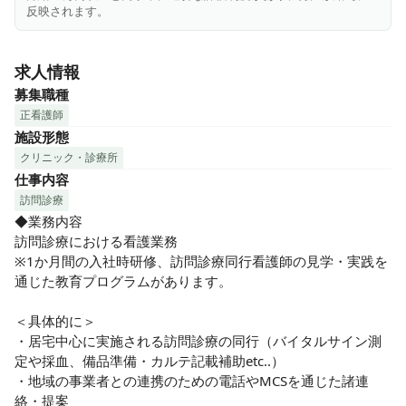
福利厚生の充実」「ICTの積極導入による残業時間削減」「適
反映されます。
切な評価制度、給与形態」など、誰もが”仕事のやりが
い”と”自分の人生”を大切にできる職場となっています！

求人情報
早退や遅出など時短勤務、週4日〜で勤務相談可能（社会保険
募集職種
付き）など、ご自身のライフスタイルに合わせた、柔軟な働
正看護師
き方ができるのも魅力です！

施設形態
クリニック・診療所
★未経験でも安心のフォロー体制★

仕事内容
90％以上の方が、訪問診療未経験で入職しご活躍中！同じ気
訪問診療
持ちを経験してきた仲間だからこそ、不安や悩みにもしっか
◆業務内容

り寄り添い、みんなで課題解決に向かっていく、そんな温か
訪問診療における看護業務

なチームです！入職後は、3〜6ヶ月かけてじっくりと学べる
※1か月間の入社時研修、訪問診療同行看護師の見学・実践を
教育・サポート体制をご用意。勉強会やメンターとの同行訪
通じた教育プログラムがあります。

問、さらに外出先からでも相談・情報共有できる仕組みも整
っているので、安心して業務を始められます♪
＜具体的に＞

・居宅中心に実施される訪問診療の同行（バイタルサイン測
定や採血、備品準備・カルテ記載補助etc..）

・地域の事業者との連携のための電話やMCSを通じた諸連
絡・提案
