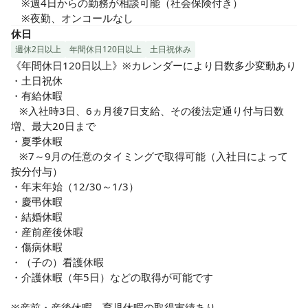
　※週4日からの勤務が相談可能（社会保険付き）

　※夜勤、オンコールなし
休日
週休2日以上
年間休日120日以上
土日祝休み
《年間休日120日以上》※カレンダーにより日数多少変動あり

・土日祝休

・有給休暇

   ※入社時3日、6ヵ月後7日支給、その後法定通り付与日数
増、最大20日まで

・夏季休暇　

   ※7～9月の任意のタイミングで取得可能（入社日によって
按分付与）

・年末年始（12/30～1/3）

・慶弔休暇

・結婚休暇

・産前産後休暇

・傷病休暇

・（子の）看護休暇

・介護休暇（年5日）などの取得が可能です

※産前・産後休暇、育児休暇の取得実績あり