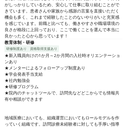
がしっかりしているため、安心して仕事に取り組むことがで
きています。患者さんや家族から感謝の言葉を直接いただく
機会も多く、これまで経験したことのないやりがいと充実感
を感じています。前職と比べても、働きやすさや職場環境の
良さが格段に上回っており、ここで働くことを選んで本当に
良かったと心から思っています！
教育体制・研修
研修制度あり
資格取得支援あり
★新入職員向けの1か月～2か月間の入社時オリエンテーショ
ンあり

★メンターによるフォローアップ制度あり

★学会発表手当支給

★社内勉強会

★研修プログラム

★院内のチャットツールで、訪問先などどこからでも情報共
有や相談ができます

地域医療においても、組織運営においてもロールモデルを作
っていく組織です。訪問診療未経験者に対しても手厚い指導