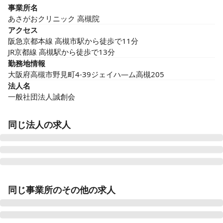
事業所名
あさがおクリニック 高槻院
アクセス
阪急京都本線 高槻市駅から徒歩で11分

JR京都線 高槻駅から徒歩で13分
勤務地情報
大阪府高槻市野見町4-39ジェイハ―ム高槻205
法人名
一般社団法人誠創会
同じ法人の求人
あさがおクリニック 成増院
同じ事業所のその他の求人
東京都板橋区成増1-28ｰ9 成増第5シャトレ201号室
あさがおクリニック 足立院