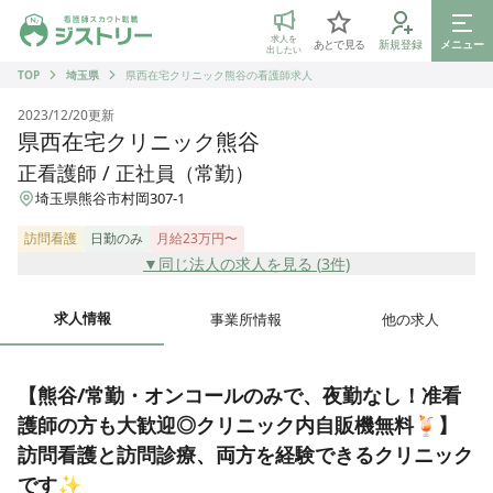
ジストリー 看護師の転職マッチング
求人を
あとで見る
新規登録
メニュー
出したい
TOP
埼玉県
県西在宅クリニック熊谷の看護師求人
2023/12/20
更新
県西在宅クリニック熊谷
正看護師 / 正社員（常勤）
埼玉県熊谷市村岡307-1
訪問看護
日勤のみ
月給23万円〜
▼同じ法人の求人を見る (
3
件)
求人情報
事業所情報
他の求人
【熊谷/常勤・オンコールのみで、夜勤なし！准看
護師の方も大歓迎◎クリニック内自販機無料🍹】
訪問看護と訪問診療、両方を経験できるクリニック
です✨