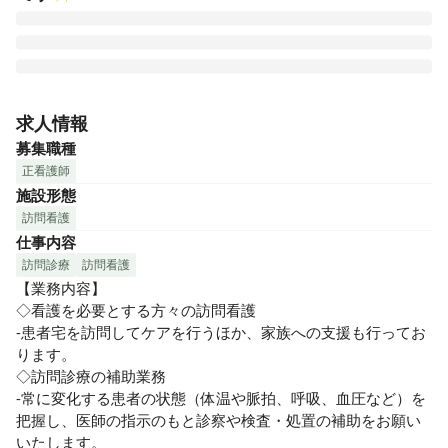
◆ご自宅でも安心して医療をお受けいただけます

住み慣れた場所で過ごしたいという思いを大切にし、より良
求人情報
い療養生活の実現に向けてサポートして参ります。

募集職種
◆在宅医療について

正看護師
在宅診療は、通院が困難な方や在宅での診療を希望する方々
施設形態
の要望に応じ、定期的に医師・看護師等の医療者が訪問し診
訪問看護
療を行います。

仕事内容
当クリニックは、24時間体制で患者様とご家族の気持ちに寄
り添ったご支援をさせていただきます。
訪問診療
訪問看護
【業務内容】

◇看護を必要とする方々の訪問看護

-患者宅を訪問してケアを行うほか、家族への支援も行ってお
ります。

◇訪問診療の補助業務

-常に変化する患者の状態（体温や脈拍、呼吸、血圧など）を
把握し、医師の指示のもと診察や検査・処置の補助をお願い
いたします。