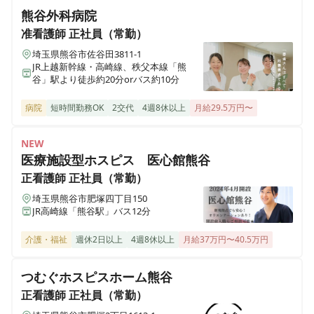
熊谷外科病院
県西在宅クリニック久喜
埼玉県久喜市久喜東二丁目35-5
准看護師
正社員（常勤）
埼玉県熊谷市佐谷田3811-1
JR上越新幹線・高崎線、秩父本線「熊
県西在宅クリニック舘林
谷」駅より徒歩約20分orバス約10分
群馬県館林市東広内町1118-1
病院
短時間勤務OK
2交代
4週8休以上
月給29.5万円〜
NEW
医療施設型ホスピス 医心館熊谷
正看護師
正社員（常勤）
埼玉県熊谷市肥塚四丁目150
JR高崎線「熊谷駅」バス12分
介護・福祉
週休2日以上
4週8休以上
月給37万円〜40.5万円
つむぐホスピスホーム熊谷
正看護師
正社員（常勤）