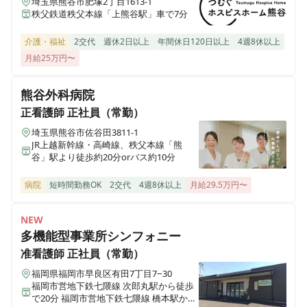
埼玉県熊谷市肥塚2丁目1613-1
秩父鉄道秩父本線「上熊谷駅」車で7分
介護・福祉
2交代
週休2日以上
年間休日120日以上
4週8休以上
月給25万円〜
熊谷外科病院
正看護師
正社員（常勤）
埼玉県熊谷市佐谷田3811-1
JR上越新幹線・高崎線、秩父本線「熊
谷」駅より徒歩約20分orバス約10分
病院
短時間勤務OK
2交代
4週8休以上
月給29.5万円〜
NEW
多機能型事業所シンフォニー
准看護師
正社員（常勤）
福岡県福岡市早良区有田7丁目7−30
福岡市営地下鉄七隈線 次郎丸駅から徒歩
で20分 福岡市営地下鉄七隈線 橋本駅から