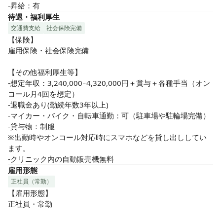
-昇給：有
待遇・福利厚生
交通費支給
社会保険完備
【保険】

雇用保険・社会保険完備

【その他福利厚生等】

-想定年収：3,240,000ｰ4,320,000円＋賞与＋各種手当（オン
コール月4回を想定）

-退職金あり(勤続年数3年以上)

-マイカー・バイク・自転車通勤：可（駐車場や駐輪場完備）

-貸与物：制服

※出勤時やオンコール対応時にスマホなどを貸し出ししてい
ます。

-クリニック内の自動販売機無料
雇用形態
正社員（常勤）
【雇用形態】

正社員・常勤
