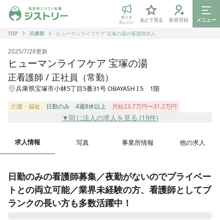
ジストリー 看護師の転職マッチング
求人を
あとで見る
新規登録
メニュー
出したい
TOP
兵庫県
ヒューマンライフケア 宝塚の湯の看護師求人
2025/7/28
更新
ヒューマンライフケア 宝塚の湯
正看護師 / 正社員（常勤）
兵庫県宝塚市小林5丁目5番31号 OBAYASH I 5 1階
介護・福祉
日勤のみ
4週8休以上
月給23.7万円〜31.2万円
▼同じ法人の求人を見る (
19
件)
求人情報
写真
事業所情報
他の求人
日勤のみの看護師募集／夜勤がないのでプライベー
トとの両立可能／業界未経験の方、看護師としてブ
ランクの長い方も多数活躍中！