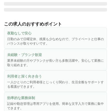
♪ 夜勤なし|日曜定休 ♪

デイサービスにおける看護業務全般をお任せします。

この求人のおすすめポイント
・ご利用者の健康管理、服薬管理

夜勤なしで安心
・傷や褥瘡(床ずれ)処置、浴後の軟膏塗布、爪切り

日勤のみで日曜定休、残業も少なめなので、プライベートと仕事の
・機能訓練の計画策定や訓練実務、モニタリング

バランスが取りやすいです。
・口腔機能の計画策定・訓練実務、モニタリング

・介護業務の補助

未経験・ブランク歓迎
・各種記録

業界未経験の方やブランクが長い方も多数活躍中。安心して業務に
・ご利用者やご家族への相談援助

取り組めます。
・その他、上記に付帯する業務

利用者と深く向き合う
※業務効率化のため記録業務や勤怠管理は専用アプリを使用
一人ひとりのご利用者様とじっくり関わり、生活全般をサポートす
しています。

る看護ができます。
※簡単な文字入力（メール打ち程度）ができれば問題ござい
ません。

効率的な業務体制
記録や勤怠管理は専用アプリを使用。簡単な文字入力で業務に集中
できます。