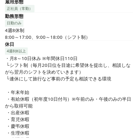
雇用形態
正社員（常勤）
勤務形態
日勤のみ
4週8休制

8:00～17:00、9:00～18:00（シフト制）
休日
4週8休以上
・月8～10日休み ※年間休日110日

 └シフト制（毎月20日位を目途に希望休を提出し、相談しな
がら翌月のシフトを決めていきます）

 └連休にして旅行など事前の予定も相談できる環境

 ・年末年始

 ・有給休暇（初年度10日付与）※午前のみ・午後のみの半日
から取得可能

 ・出産休暇

 ・育児休暇

 ・慶弔休暇

 ・生理休暇
