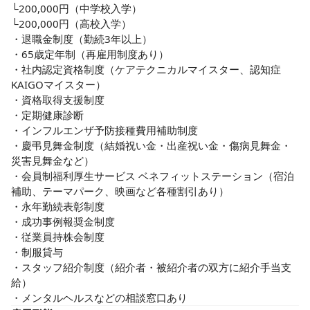
└200,000円（中学校入学）

└200,000円（高校入学）

・退職金制度（勤続3年以上）

・65歳定年制（再雇用制度あり）

・社内認定資格制度（ケアテクニカルマイスター、認知症
KAIGOマイスター）

・資格取得支援制度

・定期健康診断

・インフルエンザ予防接種費用補助制度

・慶弔見舞金制度（結婚祝い金・出産祝い金・傷病見舞金・
災害見舞金など）

・会員制福利厚生サービス ベネフィットステーション（宿泊
補助、テーマパーク、映画など各種割引あり）

・永年勤続表彰制度

・成功事例報奨金制度

・従業員持株会制度

・制服貸与

・スタッフ紹介制度（紹介者・被紹介者の双方に紹介手当支
給）

・メンタルヘルスなどの相談窓口あり