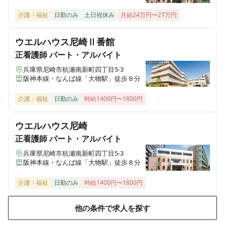
ヒューマンライフケア 望地
介護・福祉
日勤のみ
土日祝休み
月給24万円〜27万円
神奈川県綾瀬市小園1538番1号 メゾンサンサーラ1階
ウエルハウス尼崎Ⅱ番館
ヒューマンライフケア宇奈根の宿
正看護師
パート・アルバイト
神奈川県川崎市高津区宇奈根633-2
兵庫県尼崎市杭瀬南新町四丁目5-3
阪神本線・なんば線「大物駅」徒歩８分
ヒューマンライフケア宮前の宿
神奈川県川崎市宮前区水沢3丁目14番3号
介護・福祉
日勤のみ
時給1400円〜1800円
ヒューマンライフケア麻生グループホーム
ウエルハウス尼崎
神奈川県川崎市麻生区千代ヶ丘7丁目6-4
正看護師
パート・アルバイト
兵庫県尼崎市杭瀬南新町四丁目5-3
ヒューマンライフケア麻生の宿
阪神本線・なんば線「大物駅」徒歩８分
神奈川県川崎市麻生区千代ヶ丘7丁目6-4
介護・福祉
日勤のみ
時給1400円〜1800円
ヒューマンライフケア 日根野湯
他の条件で求人を探す
大阪府泉佐野市日根野7157