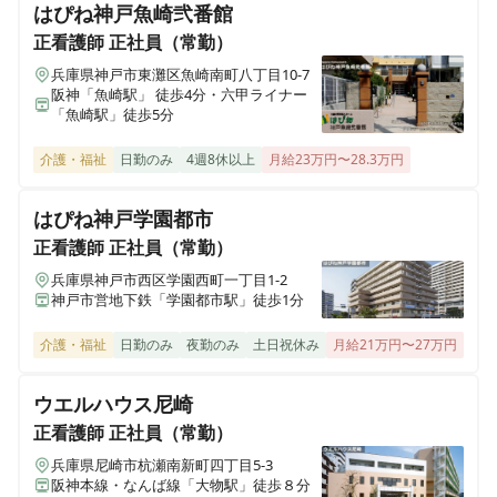
はぴね神戸魚崎弐番館
ヒューマンライフケア 豊橋の湯
愛知県豊橋市忠興1丁目1番6号 コーポ白鳥１階
正看護師
正社員（常勤）
兵庫県神戸市東灘区魚崎南町八丁目10-7
阪神「魚崎駅」 徒歩4分・六甲ライナー
ヒューマンライフケア 平安の湯
「魚崎駅」徒歩5分
愛知県名古屋市北区上飯田東町3丁目6番2号
介護・福祉
日勤のみ
4週8休以上
月給23万円〜28.3万円
ヒューマンライフケア 泉大津の湯
大阪府泉大津市虫取町2丁目6番43号
はぴね神戸学園都市
正看護師
正社員（常勤）
ヒューマンライフケア 本郷の湯
兵庫県神戸市西区学園西町一丁目1-2
愛知県名古屋市名東区本郷2丁目77番地1 メゾントモエ1階
神戸市営地下鉄「学園都市駅」徒歩1分
介護・福祉
日勤のみ
夜勤のみ
土日祝休み
月給21万円〜27万円
ヒューマンライフケア なにわ乃湯
大阪府大阪市浪速区稲荷1丁目12番29号
ウエルハウス尼崎
正看護師
正社員（常勤）
ヒューマンライフケア伏見の宿
京都府京都市伏見区日野谷寺町68
兵庫県尼崎市杭瀬南新町四丁目5-3
阪神本線・なんば線「大物駅」徒歩８分