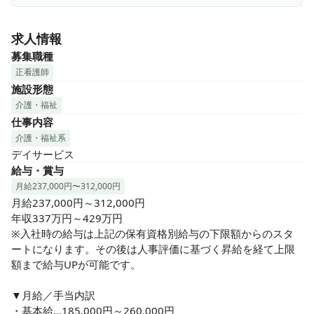
＼こんな方にピッタリ／

★プライベートも充実させたい方

求人情報
　夜勤なし、残業少なめで、ワークライフバランスを大切に
できます！

募集職種
正看護師
★ご利用者様と深く向き合いたい方

施設形態
　一人ひとりのご利用者様とじっくり関わり、生活全般をサ
介護・福祉
ポートする看護にやりがいを感じられます！

仕事内容
介護・福祉系
★地域医療に貢献したい方

デイサービス
　住み慣れた地域で、ご利用者様の「自分らしい暮らし」を
給与・賞与
支える看護に魅力を感じる方！
月給237,000円〜312,000円
月給237,000円～312,000円

年収337万円～429万円

※入社時の給与は上記の保有資格別給与の下限額からのスタ
ートになります。その後は人事評価に基づく昇給を経て上限
額まで給与UPが可能です。

▼月給／手当内訳

・基本給…185,000円～260,000円
