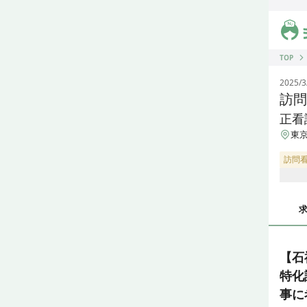
ジス
TOP
2025/3
訪問
正看
東京
訪問
【石
特化
事に