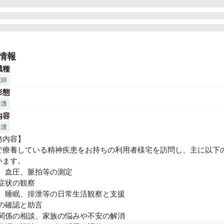
用者に良い看護を提供するためには、まずは看護師が元気でイキイ
いることが大事であると考えています。

情報
時間はもちろん、外部研修補助や社内研修も充実。自分を大事にし
職種
ルアップできる環境です。
護師
形態
看護
内容
看護
内容】

で療養している精神疾患をお持ちの利用者様宅を訪問し、主に以下
ます。

、血圧、脈拍等の測定

症状の観察

事、睡眠、排泄等の日常生活観察と支援

の確認と助言

人関係の相談、家族の悩みや不安の解消
