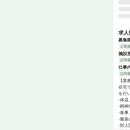
ご利
いて
求人
働く
募集
スキ
正看
施設
訪問
仕事
訪問
【業務
在宅
を行い
-体温
-精神
-食
-服薬
-対