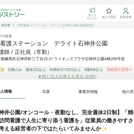
トリー 看護師の転職マッチング
求人を
あとで見る
新規登録
出したい
東京都
訪問看護ステーション デライト石神井公園の看護師求人
/10
更新
看護ステーション デライト石神井公園
護師 / 正社員（常勤）
都練馬区石神井町三丁目25-21 ライオンズプラザ石神井公園A棟206号室
看護
日勤のみ
週休2日以上
年間休日120日以上
4週8休以上
月給28.1万円〜
▼同じ法人の求人を見る (
23
件)
求人情報
写真
事業所情報
他の求
神井公園/オンコール・夜勤なし、完全週休2日制】「精
訪問看護で人生に寄り添う看護を」従業員の働きやすさ
考える経営者の下ではたらいてみませんか✨