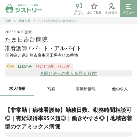
ジストリー 看護師の転職マッチング
求人を
あとで見る
新規登録
メニュー
出したい
TOP
神奈川県
たま日吉台病院の看護師求人
2025/10/20
更新
たま日吉台病院
准看護師 / パート・アルバイト
神奈川県川崎市麻生区王禅寺1105番地
病院
日勤のみ
時給1400円〜1670円
▼同じ法人の求人を見る (
1
件)
求人情報
写真
事業所情報
他の求人
【非常勤｜病棟看護師】勤務日数、勤務時間相談可
◎｜有給取得率95％超◎｜働きやすさ◎｜地域密着
型のケアミックス病院