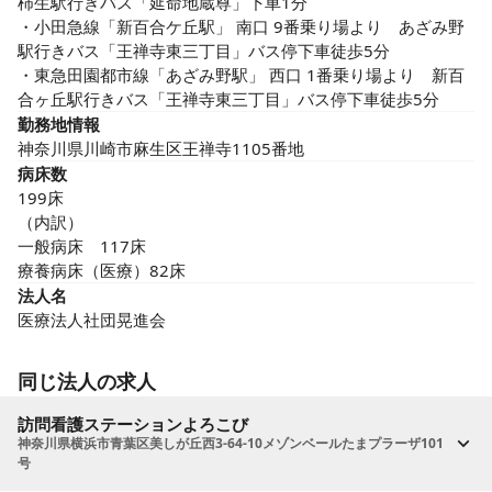
柿生駅行きバス「延命地蔵尊」下車1分　

・小田急線「新百合ケ丘駅」 南口 9番乗り場より　あざみ野
駅行きバス「王禅寺東三丁目」バス停下車徒歩5分

・東急田園都市線「あざみ野駅」 西口 1番乗り場より　新百
合ヶ丘駅行きバス「王禅寺東三丁目」バス停下車徒歩5分
勤務地情報
神奈川県川崎市麻生区王禅寺1105番地
病床数
199床

（内訳）

一般病床　117床

療養病床（医療）82床
法人名
医療法人社団晃進会
同じ法人の求人
訪問看護ステーションよろこび
神奈川県横浜市青葉区美しが丘西3-64-10メゾンベールたまプラーザ101
号