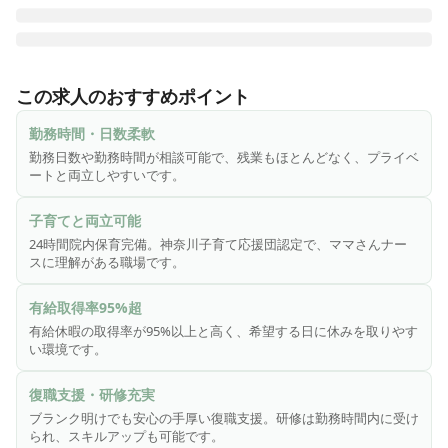
＼たま日吉台病院は地域密着型のケアミックス病院です🏥／

たま日吉台病院は一般病床97床・地域包括ケア病床20床・療
この求人のおすすめポイント
養病床82床のケアミックス病院です。

看護師は正看・准看を合わせて135名が在籍。女性が働きや
勤務時間・日数柔軟
すい職場作りをモットーに様々な取組を行っています♪

勤務日数や勤務時間が相談可能で、残業もほとんどなく、プライベ
ートと両立しやすいです。
▷▷子育てとの両立を本気で支援する地域密着型病院🏥

「神奈川子育て応援団」認定病院｜育児後の復帰応援｜24時
子育てと両立可能
間保育完備

24時間院内保育完備。神奈川子育て応援団認定で、ママさんナー
スに理解がある職場です。
▼▼当院のおすすめポイント▼▼

・ママさんナースが多く24時間院内保育室を完備♪

有給取得率95%超
・有給休暇取得率95％以上！

有給休暇の取得率が95%以上と高く、希望する日に休みを取りやす
・復職支援が手厚い環境。ブランク明けの入職者も毎年いら
い環境です。
っしゃいます♪

・様々な委員会活動、ユニークな研修を勤務時間内に実施♪

復職支援・研修充実
・家庭と仕事の両立をサポート！残業もほとんどありません
ブランク明けでも安心の手厚い復職支援。研修は勤務時間内に受け
◎

られ、スキルアップも可能です。