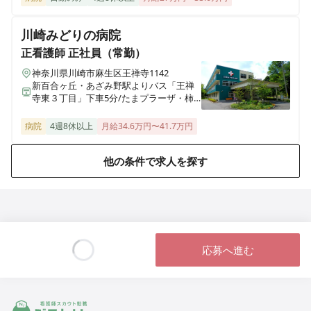
地域密着型のケアミックス病院
川崎みどりの病院
正看護師
正社員（常勤）
正看護師
パート・アルバイト
神奈川県川崎市麻生区王禅寺1142
【非常勤｜病棟看護師】勤務日数、勤務時間相談可◎｜
新百合ヶ丘・あざみ野駅よりバス「王禅
有給取得率95％超◎｜働きやすさ◎｜地域密着型のケア
寺東３丁目」下車5分/たまプラーザ・柿
ミックス病院
生駅よりバス「日吉ノ辻」下車すぐ
病院
4週8休以上
月給34.6万円〜41.7万円
他の条件で求人を探す
応募へ進む
Loading...
ジストリー 看護師の転職マッチング