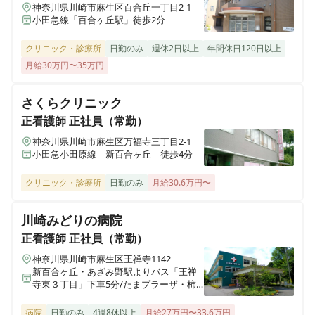
【病棟看護師】賞与年3回｜有給取得率95％超◎｜働き
神奈川県川崎市麻生区百合丘一丁目2-1
小田急線「百合ヶ丘駅」徒歩2分
やすさ◎｜地域密着型のケアミックス病院
クリニック・診療所
日勤のみ
週休2日以上
年間休日120日以上
月給30万円〜35万円
准看護師
正社員（常勤）
【訪問診療看護師】賞与年3回｜日祝休み◎｜オンコー
さくらクリニック
ルなし◎｜有給取得率95％超◎｜医師に同行する訪問診
正看護師
正社員（常勤）
療のお仕事
神奈川県川崎市麻生区万福寺三丁目2-1
小田急小田原線 新百合ヶ丘 徒歩4分
正看護師
パート・アルバイト
クリニック・診療所
日勤のみ
月給30.6万円〜
【非常勤｜訪問診療看護師】勤務日数、勤務時間相談可
◎｜日勤のみ◎｜有給取得率95％超◎｜働きやすさ◎｜
川崎みどりの病院
地域密着型のケアミックス病院
正看護師
正社員（常勤）
神奈川県川崎市麻生区王禅寺1142
新百合ヶ丘・あざみ野駅よりバス「王禅
准看護師
パート・アルバイト
寺東３丁目」下車5分/たまプラーザ・柿
【非常勤｜訪問診療看護師】勤務日数、勤務時間相談可
生駅よりバス「日吉ノ辻」下車すぐ
◎｜日勤のみ◎｜有給取得率95％超◎｜働きやすさ◎｜
病院
日勤のみ
4週8休以上
月給27万円〜33.6万円