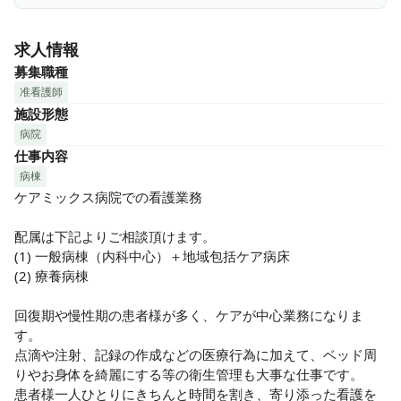
・最寄り駅から無料送迎バスあり◎

・無料駐車場完備！マイカー通勤可能◎

求人情報
たま日吉台病院は新富士病院グループに所属しております。
募集職種
大きいグループという安定した基盤のもと、安心して長く働
准看護師
くことができます！

施設形態
二次救急から地域包括ケア病床、療養、外来、訪問診療、訪
病院
問看護まで幅広く行っており、地域に根差した医療に取り組
仕事内容
んでいます。

病棟
ケアミックス病院で亜急性期から慢性期、在宅まで幅広い看
ケアミックス病院での看護業務

護経験を積むことができ、退院支援にも多く携わることがで
きます◎

配属は下記よりご相談頂けます。

(1) 一般病棟（内科中心）＋地域包括ケア病床

中規模病院ならではの縦、横のつながりも温かいアットホー
(2) 療養病棟

ムな職場です。

回復期や慢性期の患者様が多く、ケアが中心業務になりま
ぜひ、ご応募お待ちしております♪
す。

点滴や注射、記録の作成などの医療行為に加えて、ベッド周
りやお身体を綺麗にする等の衛生管理も大事な仕事です。

患者様一人ひとりにきちんと時間を割き、寄り添った看護を