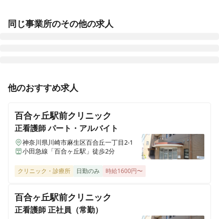
同じ事業所のその他の求人
正看護師
正社員（常勤）
他のおすすめ求人
【病棟看護師】賞与年3回｜有給取得率95％超◎｜働き
やすさ◎｜地域密着型のケアミックス病院
百合ヶ丘駅前クリニック
正看護師
パート・アルバイト
神奈川県川崎市麻生区百合丘一丁目2-1
正看護師
正社員（常勤）
小田急線「百合ヶ丘駅」徒歩2分
【訪問診療看護師】賞与年3回｜日祝休み◎｜オンコー
ルなし◎｜有給取得率95％超◎｜医師に同行する訪問診
クリニック・診療所
日勤のみ
時給1600円〜
療のお仕事
百合ヶ丘駅前クリニック
正看護師
正社員（常勤）
准看護師
正社員（常勤）