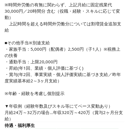
※時間外労働の有無に関わらず、上記月給に固定残業代 
30,000円／20時間分 含む（役職・経験・スキルに応じて変
動）

　上記時間を超える時間外労働分については割増賃金追加支
給

■その他手当※別途支給

・家族手当：5,000円（配偶者）2,500円（子1人）※税務上
の扶養

・通勤手当：上限20,000円

・昇給(年1回、業績・個人評価に基づく)

・賞与(年2回、事業実績・個人評価実績に基づき支給／昨年
度実績基本給2～3ヶ月支給）

※年齢・経験を考慮し個別提示

▼年収例（経験年数及びスキル等にてベース変動あり）

月給24万～32万の場合…年収320万～420万（賞与2ヶ月分支
給）
待遇・福利厚生