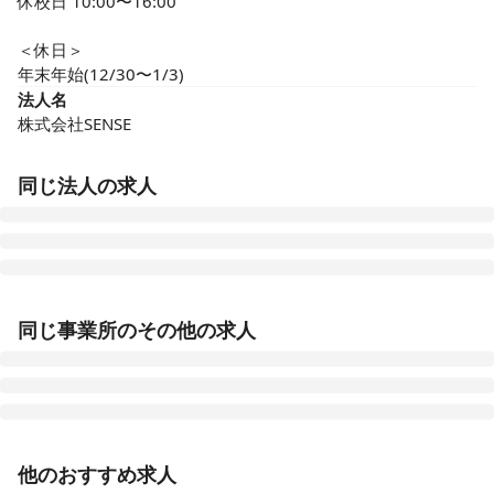
休校日 10:00〜16:00

＜休日＞

年末年始(12/30〜1/3)
法人名
株式会社SENSE
同じ法人の求人
ナースケアハース名古屋西
同じ事業所のその他の求人
愛知県名古屋市西区貴生町402 Vi I la上小田井壱番館203
ナースケアハース 名古屋東
愛知県名古屋市天白区植田3-505
正看護師
正社員（常勤）
他のおすすめ求人
ハースニコ
【名古屋市】〈児発・放デイ〉小児未経験の方でも安心