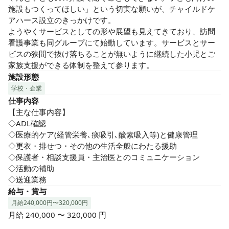
施設もつくってほしい」という切実な願いが、チャイルドケ
アハース設立のきっかけです。

ようやくサービスとしての形や展望も見えてきており、訪問
看護事業も同グループにて始動しています。サービスとサー
ビスの狭間で抜け落ちることが無いように継続した小児とご
家族支援ができる体制を整えて参ります。
施設形態
学校・企業
仕事内容
【主な仕事内容】

◇ADL確認

◇医療的ケア(経管栄養､痰吸引､酸素吸入等)と健康管理

◇更衣・排せつ・その他の生活全般にわたる援助

◇保護者・相談支援員・主治医とのコミュニケーション

◇活動の補助

◇送迎業務
給与・賞与
月給240,000円〜320,000円
月給 240,000 〜 320,000 円
