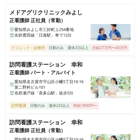
愛知県名古屋市天白区元八事5-118
してキャリアをスタートできます♪
メドアグリクリニックみよし
チャイルドケアハース
正看護師
正社員（常勤）
愛知県名古屋市天白区池場2-3216
愛知県みよし市三好町上254番地
名鉄豊田線「日進駅」車で12分
クリニック・診療所
日勤のみ
週休2日以上
月給27万円〜45万円
訪問看護ステーション 幸和
正看護師
パート・アルバイト
愛知県名古屋市守山区小幡5丁目10-16
第二野村ビル101
名鉄瀬戸線「喜多山駅」徒歩5分
訪問看護
日勤のみ
週休2日以上
時給1800円〜
訪問看護ステーション 幸和
正看護師
正社員（常勤）
愛知県名古屋市守山区小幡5丁目10-16