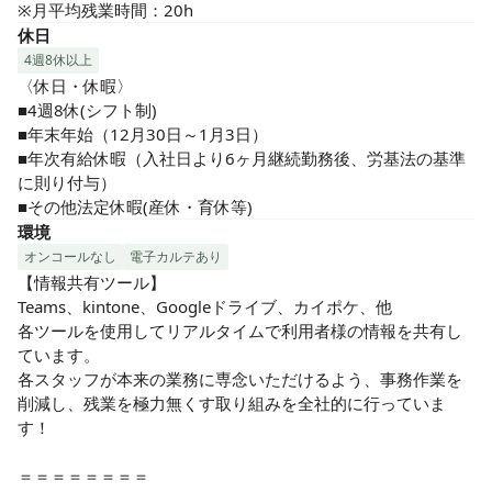
※月平均残業時間：20h
休日
4週8休以上
〈休日・休暇〉

■4週8休(シフト制)

■年末年始（12月30日～1月3日）

■年次有給休暇（入社日より6ヶ月継続勤務後、労基法の基準
に則り付与）

■その他法定休暇(産休・育休等)
環境
オンコールなし
電子カルテあり
【情報共有ツール】

Teams、kintone、Googleドライブ、カイポケ、他

各ツールを使用してリアルタイムで利用者様の情報を共有し
ています。

各スタッフが本来の業務に専念いただけるよう、事務作業を
削減し、残業を極力無くす取り組みを全社的に行っていま
す！

＝＝＝＝＝＝＝＝
