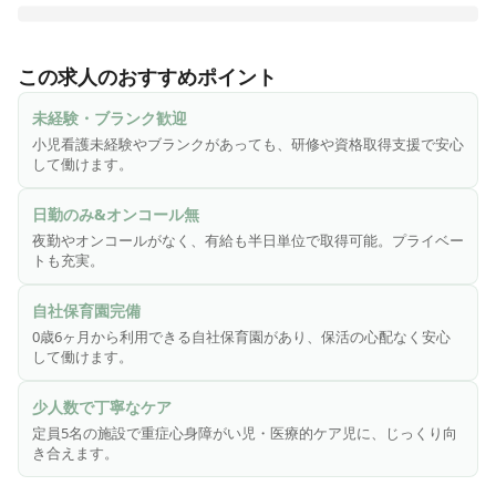
チャイルドケアハースアカデミーは障がい福祉サービス受給
者証をお持ちの0〜18歳までの方がご利用いただける施設で
この求人のおすすめポイント
す。主に重症心身障がい児・医療的ケア児のお子さまがご利
用いただけます。

未経験・ブランク歓迎
ここは、ご家族から少し離れてみんなで楽しい時間を過ごす
小児看護未経験やブランクがあっても、研修や資格取得支援で安心
「子ども達のセカンドハウス」です。

して働けます。
【ハースアカデミーについて】

日勤のみ&オンコール無
◇定員数｜5名／日

夜勤やオンコールがなく、有給も半日単位で取得可能。プライベー
◇利用契約者数｜25名強

トも充実。
◇スタッフ構成｜管理者（児発管）、看護師、作業療法士、
言語聴覚士、保育士、児童指導員、ドライバー

自社保育園完備
◇主なエリア｜天白区・緑区・名東区・瑞穂区・千種区・昭
0歳6ヶ月から利用できる自社保育園があり、保活の心配なく安心
和区

して働けます。
◇特徴：ハースアカデミーの特徴は広々としたスペース。児
発のお子様と放デイのお子様が同じ空間で過ごすことでお互
少人数で丁寧なケア
いに刺激をもらい、共同生活にも慣れることができます。児
定員5名の施設で重症心身障がい児・医療的ケア児に、じっくり向
発と放デイのお子さまは3:7の割合ほど。元気いっぱいのスタ
き合えます。
ッフが多く、いつも明るい笑い声が響いています！
