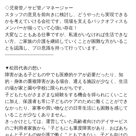
◇児発管／サビ管／マネージャー

スタッフの意見を前向きに検討し、どうやったら実現できる
かを考えていける会社です。現場を支えるバックオフィスも
メンバーが揃っていて心強い存在！

大変なこともある仕事ですが、私達がいなければ生活できな
い方、ご家族の介護を継続していくことが困難な方がいるこ
とを認識し、プロ意識を持って行っています。

--------------------------------

▼松田代表の想い

障害がある子どもの中でも医療的ケアが必要だったり、知
的・身体の重複障害がある場合、通える施設が少なく、生活
の場が家と園や学校に限られがちです。

子どもたちがさまざまな経験をする機会を得られにくいこと
に加え、保護者も常に子どものケアのために働くことができ
なかったり、家事や買い物などの日常生活にも困難を感じて
いることが少なくありません。

きっかけとしては、運営していた高齢者向けのデイサービス
のご利用者家族から「子どもにも重度障害があり、おばあち
ゃんと子どものW介護で働くこともできない。子ども向けの