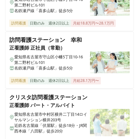
第二野村ビル101
名鉄瀬戸線「喜多山駅」徒歩5分
訪問看護
日勤のみ
週休2日以上
月給18.8万円〜28.1万円
訪問看護ステーション 幸和
正看護師
正社員（常勤）
愛知県名古屋市守山区小幡5丁目10-16
第二野村ビル101
名鉄瀬戸線「喜多山駅」徒歩5分
訪問看護
日勤のみ
週休2日以上
月給28.1万円〜
クリスタ訪問看護ステーション
正看護師
パート・アルバイト
愛知県名古屋市中村区横井二丁目14ロイ
ヤルマンション横井203号
近鉄名古屋線「伏屋駅」徒歩18分・JR関
西本線「八田駅」徒歩20分