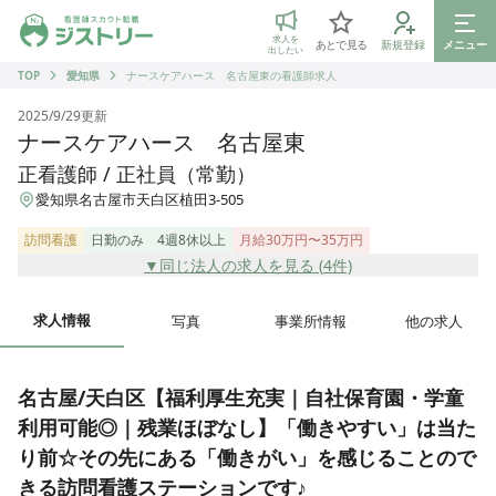
ジストリー 看護師の転職マッチング
求人を
あとで見る
新規登録
メニュー
出したい
TOP
愛知県
ナースケアハース 名古屋東の看護師求人
2025/9/29
更新
ナースケアハース 名古屋東
正看護師 / 正社員（常勤）
愛知県名古屋市天白区植田3-505
訪問看護
日勤のみ
4週8休以上
月給30万円〜35万円
▼同じ法人の求人を見る (
4
件)
求人情報
写真
事業所情報
他の求人
名古屋/天白区【福利厚生充実｜自社保育園・学童
利用可能◎｜残業ほぼなし】「働きやすい」は当た
り前☆その先にある「働きがい」を感じることので
きる訪問看護ステーションです♪