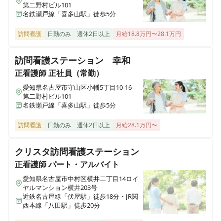
第二野村ビル101
名鉄瀬戸線「喜多山駅」徒歩5分
訪問看護
日勤のみ
週休2日以上
月給18.8万円〜28.1万円
訪問看護ステーション 幸和
正看護師
正社員（常勤）
愛知県名古屋市守山区小幡5丁目10-16
第二野村ビル101
名鉄瀬戸線「喜多山駅」徒歩5分
訪問看護
日勤のみ
週休2日以上
月給28.1万円〜
クリスタ訪問看護ステーション
正看護師
パート・アルバイト
愛知県名古屋市中村区横井二丁目14ロイ
ヤルマンション横井203号
近鉄名古屋線「伏屋駅」徒歩18分・JR関
西本線「八田駅」徒歩20分