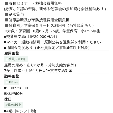
◼︎各種セミナー・勉強会費用無料

(必要な知識の習得、研修や勉強会の参加費は会社補助あり )

◼︎制服貸与

◼︎健康診断及び予防接種費用全額負担

◼︎保育園／学童保育サービス利用可（当社規定あり）

※対象：保育園…0歳6ヶ月～5歳、学童保育…小1〜6年生

■交通費支給(上限20,000円/月）

■マイカー通勤相談可（原則公共交通機関を利用ください）

■退職金制度あり（正社員限定／在籍6年以上対象）
雇用形態
正社員（常勤）
雇用の定め：あり6か月（賞与支給対象外）

7か月以降～月給1万円UP+賞与支給対象
勤務形態
日勤のみ
■9:00〜18:00

※休憩60分
休日
4週8休以上
■4週8休(シフト制)
