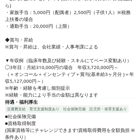
ら)

・家族手当：5,000円（配偶者）2,500円（子供1人）※税務
上扶養の場合

・通勤手当：20,000円（上限）

◆賞与・昇給

※賞与・昇給は、会社業績・人事考課による

▼年収例（臨床年数及び経験・スキルにてベース変動あり）

◯3年目：月給310,000円の場合　年収3,720,000円～

（＋オンコール＋インセンティブ＋賞与(基本給3ヶ月分 )＝年
収5,127,000円～）

※年齢・経験を考慮し個別提示

※経験・能力により手当の金額は異なります
待遇・福利厚生
交通費支給
育児支援制度あり
社会保険完備
託児所・保育支援あり
■社会保険完備

■資格取得制度

(国家資格等にチャレンジできます!資格取得費用を全額負担 ※
条件あり）
