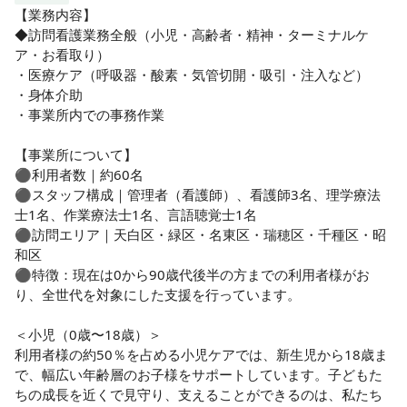
①スタッフの幸せも大切に〜

【業務内容】

「スタッフが幸せなら利用者様も幸せにできる」と考え、給
◆訪問看護業務全般（小児・高齢者・精神・ターミナルケ
与や福利厚生の充実、残業ほぼゼロなどを実現！『働きやす
ア・お看取り）

い』は当たり前！さらにその先にある『やりがい』を大切に
・医療ケア（呼吸器・酸素・気管切開・吸引・注入など）

しています。スタッフの「生き方」を尊重してくれるので、
・身体介助

みなさん自然体にイキイキと活躍しています♪

・事業所内での事務作業

②挑戦を応援する環境〜

【事業所について】

未経験からスタートしたスタッフも多数！「小児看護は初め
⚫︎利用者数｜約60名

てで不安」「一人での訪問が心配」でも大丈夫。手厚いフォ
⚫︎スタッフ構成｜管理者（看護師）、看護師3名、理学療法
ロー体制と、失敗を恐れず皆で答えを見つけていこう！とう
士1名、作業療法士1名、言語聴覚士1名

いう風土があるので、安心して新しい挑戦ができます！ハー
⚫︎訪問エリア｜天白区・緑区・名東区・瑞穂区・千種区・昭
スでは、現場を通してたくさんのやりがいを感じ成長してい
和区

くスタッフがほとんどです！

⚫︎特徴：現在は0から90歳代後半の方までの利用者様がお
り、全世代を対象にした支援を行っています。

③ 子育て世代も活躍中〜

自社保育園も利用可能◎スタッフの生活や家庭の事情をしっ
＜小児（0歳〜18歳）＞

かりサポートし、誰もが輝いて働ける環境を整えています♪

利用者様の約50％を占める小児ケアでは、新生児から18歳ま
で、幅広い年齢層のお子様をサポートしています。子どもた
◆◆想いに共感してチャレンジするあなたを心よりお待ちし
ちの成長を近くで見守り、支えることができるのは、私たち