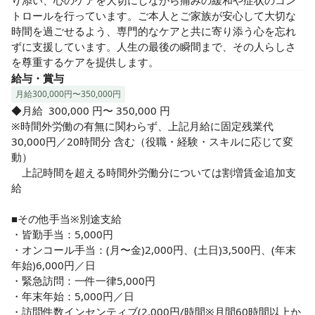
り添い、心のケアを大切にしながら痛みの緩和や症状のコン
トロールを行っています。ご本人とご家族が安心して大切な
時間を過ごせるよう、専門的なケアと共に寄り添う心を忘れ
ずに支援しています。人生の最後の瞬間まで、その人らしさ
を尊重するケアを提供します。
給与・賞与
月給300,000円〜350,000円
◆月給  300,000 円〜 350,000 円

※時間外労働の有無に関わらず、上記月給に固定残業代 
30,000円／20時間分 含む（役職・経験・スキルに応じて変
動）

　上記時間を超える時間外労働分については割増賃金追加支
給

■その他手当※別途支給

・皆勤手当：5,000円

・オンコール手当：(月〜金)2,000円、(土日)3,500円、(年末
年始)6,000円／日

・緊急訪問：一件一律5,000円

・年末年始：5,000円／日

・訪問件数インセンティブ(2,000円/時間※月間60時間以上か