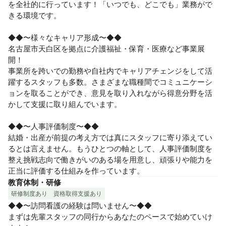
を全社的に行っています！「いつでも、どこでも」業務がで
きる環境です。

◆◆〜様々なキャリア形成〜◆◆

名古屋市天白区を拠点に介護福祉・保育・医療など事業展
開！

事業所を跨いでの勤務や自社内でキャリアチェンジをして活
躍するスタッフも多数。さまざまな職種間でコミュニケーシ
ョンを取ることができ、意見を取り入れながら得意分野を活
かして支援に取り組んでいます。

◆◆〜人事評価制度〜◆◆

結婚・出産が前提の考え方では真にスタッフに寄り添えてい
るとは言えません。もうひとつの軸として、人事評価制度を
整え挑戦志向で働きがいのある場を用意し、頑張りや能力を
正当に評価する仕組みを作っています。
教育体制・研修
研修制度あり
資格取得支援あり
◆◆〜訪問看護の経験は問いません〜◆◆

まずは先輩スタッフの同行からあなたのペースで始めていけ