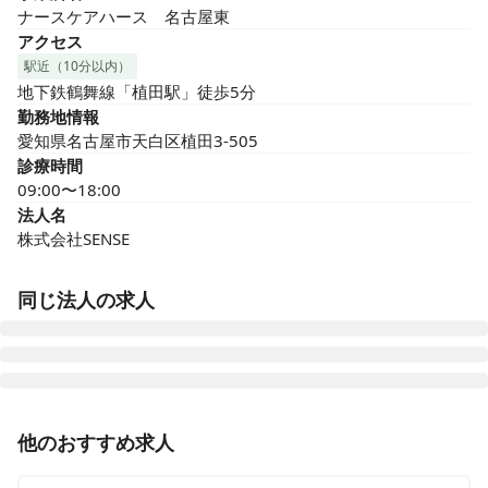
ナースケアハース　名古屋東
アクセス
駅近（10分以内）
地下鉄鶴舞線「植田駅」徒歩5分
勤務地情報
愛知県名古屋市天白区植田3-505
診療時間
09:00〜18:00
法人名
株式会社SENSE
同じ法人の求人
ナースケアハース名古屋西
他のおすすめ求人
愛知県名古屋市西区貴生町402 Vi I la上小田井壱番館203