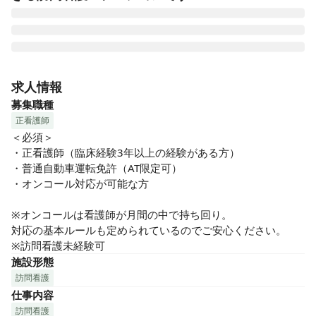
＼★ハースだからできる人生のあらゆる場面に寄り添う看護
★／

求人情報
〜利用者様に徹底して寄り添う事業展開〜

募集職種
ハースは名古屋市天白区を中心に医療・介護福祉事業と保育
正看護師
園を運営しています。皆様の声を聞き、本当に必要とされて
＜必須＞

いるサービス展開に特化。「無いなら0からハースがつくろ
・正看護師（臨床経験3年以上の経験がある方）

う」という想いでお困りごとの解消に取り組み続けていま
・普通自動車運転免許（AT限定可）

す！

・オンコール対応が可能な方

「ナースケアハース」では、それぞれのスタッフの得意分野
※オンコールは看護師が月間の中で持ち回り。

を活かしながら、生まれたばかりの赤ちゃんからお年寄りま
対応の基本ルールも定められているのでご安心ください。

であらゆる方々の生活のお手伝いをさせていただいていま
※訪問看護未経験可
す。心からの希望を実現しているからこそ、本気の「ありが
施設形態
とう」を受け取ることができる環境があります♪

訪問看護
仕事内容
★〜ハースの魅力〜★

訪問看護