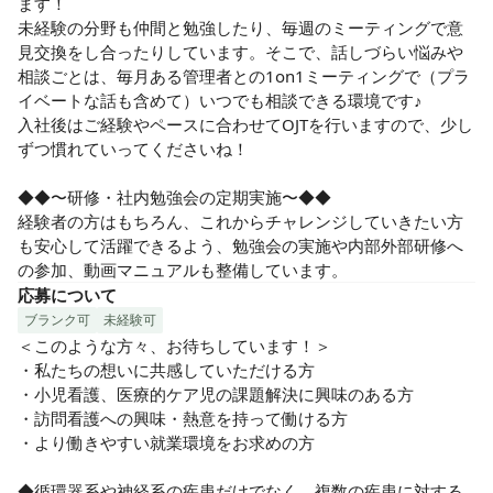
ます！

未経験の分野も仲間と勉強したり、毎週のミーティングで意
見交換をし合ったりしています。そこで、話しづらい悩みや
相談ごとは、毎月ある管理者との1on1ミーティングで（プラ
イベートな話も含めて）いつでも相談できる環境です♪

入社後はご経験やペースに合わせてOJTを行いますので、少し
ずつ慣れていってくださいね！

◆◆〜研修・社内勉強会の定期実施〜◆◆

経験者の方はもちろん、これからチャレンジしていきたい方
も安心して活躍できるよう、勉強会の実施や内部外部研修へ
の参加、動画マニュアルも整備しています。
応募について
ブランク可
未経験可
＜このような方々、お待ちしています！＞

・私たちの想いに共感していただける方

・小児看護、医療的ケア児の課題解決に興味のある方

・訪問看護への興味・熱意を持って働ける方

・より働きやすい就業環境をお求めの方

◆循環器系や神経系の疾患だけでなく、複数の疾患に対する