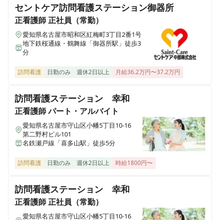
セントケア訪問看護ステーション御器所
チャイルドケアハースアカデミー
愛知県名古屋市天白区池場2-1108
正看護師
正社員（常勤）
愛知県名古屋市昭和区紅梅町3丁目2番1号
地下鉄桜通線・鶴舞線「御器所駅」徒歩3
ハースニコ
分
愛知県名古屋市天白区元八事5-118
訪問看護
日勤のみ
週休2日以上
月給36.2万円〜37.2万円
チャイルドケアハース
愛知県名古屋市天白区池場2-3216
訪問看護ステーション 幸和
正看護師
パート・アルバイト
愛知県名古屋市守山区小幡5丁目10-16
第二野村ビル101
名鉄瀬戸線「喜多山駅」徒歩5分
訪問看護
日勤のみ
週休2日以上
時給1800円〜
訪問看護ステーション 幸和
正看護師
正社員（常勤）
愛知県名古屋市守山区小幡5丁目10-16