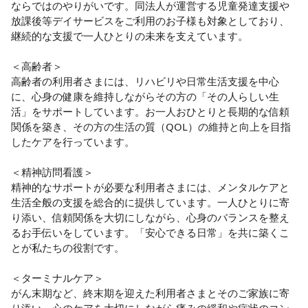
ています！◆◆

ならではのやりがいです。同法人が運営する児童発達支援や
カジュアル面談や見学も可能です！まずは私たちの考えや雰
放課後等デイサービスをご利用のお子様も対象としており、
囲気を知っていただき、どのように働きたいのか、どのよう
継続的な支援で一人ひとりの未来を支えています。

なキャリアを歩んでいきたいのかなど、ぜひお聞かせくださ
い！
＜高齢者＞

高齢者の利用者さまには、リハビリや日常生活支援を中心
に、心身の健康を維持しながらその方の「その人らしい生
活」をサポートしています。お一人おひとりと長期的な信頼
関係を築き、その方の生活の質（QOL）の維持と向上を目指
したケアを行っています。

＜精神訪問看護＞

精神的なサポートが必要な利用者さまには、メンタルケアと
生活全般の支援を総合的に提供しています。一人ひとりに寄
り添い、信頼関係を大切にしながら、心身のバランスを整え
るお手伝いをしています。「安心できる日常」を共に築くこ
とが私たちの役割です。

＜ターミナルケア＞

がん末期など、終末期を迎えた利用者さまとそのご家族に寄