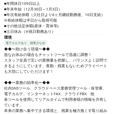
■年間休日109日以上

■年末年始（12月30日～1月3日）

■年次有給休暇（入社日より6ヶ月継続勤務後、10日支給）

※有給休暇は半日から取得可能

■その他法定休暇(産休・育休等)

■土日休み（※祝日勤務あり）
環境
電子カルテあり
残業少なめ
◆◆〜助け合う現場〜◆◆

急なお休みの場合もチャットツールで迅速に調整！

スタッフ全員で互いの業務量を把握し、バランスよく訪問で
きるようにしています。夜勤・残業もないためプライベート
も大切にしていただけます！

◆◆〜業務の効率化〜◆◆

社内SNSツール、クラウドベース業務管理ツール・保管庫、
電子カルテ、インターネットFAX、クラウドPBX　他

各ツールを使用してリアルタイムで利用者様の情報を共有し
ています。

本来の業務へ集中できる環境と、残業を極力無くす取り組み