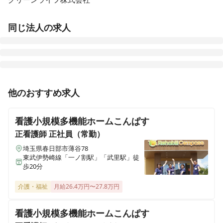
同じ法人の求人
メディス草津
他のおすすめ求人
群馬県吾妻郡草津町大字草津524-114
看護小規模多機能ホームこんぱす
メディス高崎
群馬県高崎市石原町3883
正看護師
正社員（常勤）
埼玉県春日部市薄谷78
東武伊勢崎線「一ノ割駅」「武里駅」徒
メディス深谷
歩20分
埼玉県深谷市田所町12-6
介護・福祉
月給26.4万円〜27.8万円
メディス伊勢崎
群馬県伊勢崎市稲荷町525-1
看護小規模多機能ホームこんぱす