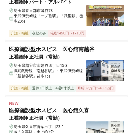
正看護師
パート・アルバイト
メディス越谷蒲生
埼玉県春日部市薄谷78
埼玉県越谷市蒲生西町二丁目2-25
東武伊勢崎線「一ノ割駅」「武里駅」徒
歩20分
メディス北越谷
介護・福祉
夜勤のみ
時給1490円〜1710円
埼玉県越谷市北越谷三丁目8-20
医療施設型ホスピス 医心館南越谷
メディス安中
正看護師
正社員（常勤）
群馬県安中市原市3452-14
埼玉県越谷市南越谷四丁目15-3
JR武蔵野線「南越谷駅」・東武伊勢崎線
メディス吉岡
「新越谷駅」徒歩1分
群馬県北群馬郡吉岡町大字大久保3265-3
介護・福祉
週休2日以上
4週8休以上
月給37万円〜40.5万円
シーハーツ柏の葉
千葉県柏市十余二409-12
NEW
医療施設型ホスピス 医心館久喜
正看護師
正社員（常勤）
シーハーツ柏
千葉県柏市根戸445-2
埼玉県久喜市青葉五丁目23-2
JR「久喜駅」車で約7分