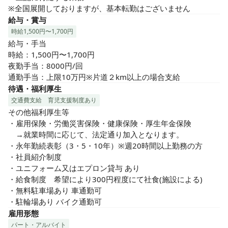
社内研修も階層別・職種別・テーマ別等に合わせて、開催し
※全国展開しておりますが、基本転勤はございません
ております

給与・賞与
20代前半～50歳前後の幅広い年齢層の方々が活躍中

時給1,500円〜1,700円
残業は少なめ、余裕のある勤務体制なので、家庭や子育てと
給与・手当

両立できて、プライベートも充実できます！
時給：1,500円〜1,700円

夜勤手当：8000円/回

通勤手当：上限10万円※片道２km以上の場合支給
待遇・福利厚生
交通費支給
育児支援制度あり
その他福利厚生等

・雇用保険・労働災害保険・健康保険・厚生年金保険

　→就業時間に応じて、法定通り加入となります。

・永年勤続表彰（3・5・10年）※週20時間以上勤務の方

・社員紹介制度

・ユニフォーム又はエプロン貸与 あり

・給食制度　希望により300円程度にて社食(施設による)

・無料駐車場あり 車通勤可

・駐輪場あり バイク通勤可
雇用形態
パート・アルバイト