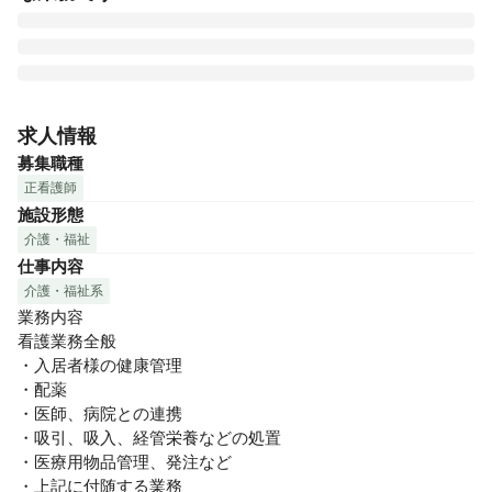
グリーンライフ東日本株式会社・グリーンライフ株式会社
は　プライム市場上場の医療コンサルティング業界大手　シ
求人情報
ップヘルスケアホールディングス株式会社のヘルスケア事業
募集職種
のコアカンパニーとして全国に７２施設を運営しています。

正看護師
医療・保健・福祉・介護の分野で医療機関とのパートナーシ
施設形態
ップを基本に、シップヘルスケアグループがもつノウハウを
介護・福祉
融合し、全国７２か所の介護付有料老人ホーム等の開設・運
仕事内容
営を通し、ライフケア事業を展開しております。

グリーンライフグループの介護は「１年間365日同じ質と量
介護・福祉系
のサービス」を提供します。

業務内容

私たちの施設は、「家庭の延長」であり、「安心・安全・快
看護業務全般

適」な生活をお過ごしいただける住まいと考えます。

・入居者様の健康管理

・配薬

※時間外:0～5時間/月

・医師、病院との連携

※全社平均残業時間:3.8時間/月(2018年度実績)

・吸引、吸入、経管栄養などの処置

※週2日以上、日勤のみ、夜勤のみ可能

・医療用物品管理、発注など

・上記に付随する業務
