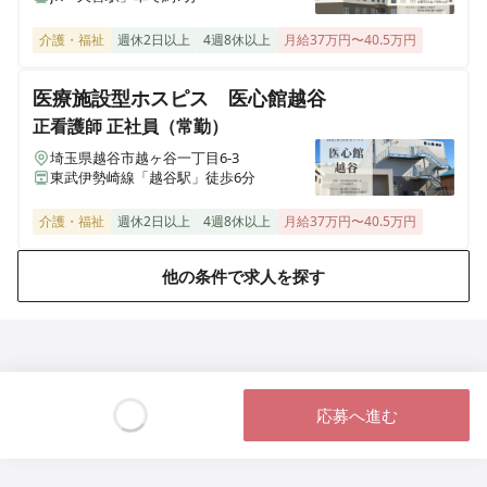
メディス千葉浜野
介護・福祉
週休2日以上
4週8休以上
月給37万円〜40.5万円
千葉県千葉市中央区浜野町234-3
医療施設型ホスピス 医心館越谷
メディス足立
正看護師
正社員（常勤）
東京都足立区南花畑三丁目35-10
埼玉県越谷市越ヶ谷一丁目6-3
東武伊勢崎線「越谷駅」徒歩6分
グリーンライフ仲池上
東京都大田区仲池上一丁目27-20
介護・福祉
週休2日以上
4週8休以上
月給37万円〜40.5万円
他の条件で求人を探す
応募へ進む
Loading...