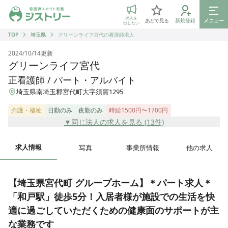
ジストリー 看護師の転職マッチング
求人を
あとで見る
新規登録
メニュー
出したい
TOP
埼玉県
グリーンライフ宮代の看護師求人
2024/10/14
更新
グリーンライフ宮代
正看護師 / パート・アルバイト
埼玉県南埼玉郡宮代町大字須賀1295
介護・福祉
日勤のみ
夜勤のみ
時給1500円〜1700円
▼同じ法人の求人を見る (
13
件)
求人情報
写真
事業所情報
他の求人
【埼玉県宮代町 グループホーム】＊パート求人＊
「和戸駅」徒歩5分！入居者様が施設での生活を快
適に過ごしていただくための健康面のサポートが主
な業務です