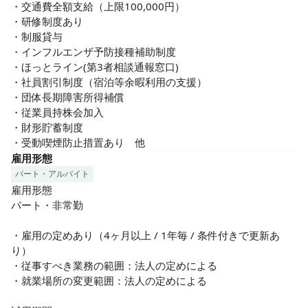
・交通費全額支給（上限100,000円）

・研修制度あり

・制服貸与

・インフルエンザ予防接種補助制度

・ほっとライン(第3者相談通報窓口)

・社員割引制度（宿泊等余暇利用の支援）

・団体長期障害所得補償

・従業員持株会加入

・財形貯蓄制度

・受動喫煙防止措置あり　他
雇用形態
パート・アルバイト
雇用形態

パート・非常勤

・雇用の定めあり（4ヶ月以上 / 1年毎 / 条件付きで更新あ
り）

・従事すべき業務の範囲：法人の定めによる

・就業場所の変更範囲：法人の定めによる
