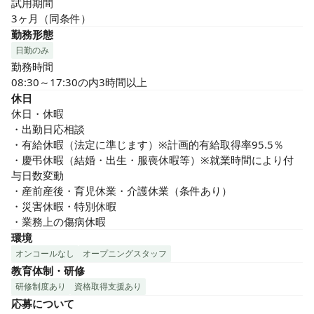
試用期間

3ヶ月（同条件）
勤務形態
日勤のみ
勤務時間

08:30～17:30の内3時間以上
休日
休日・休暇

・出勤日応相談

・有給休暇（法定に準じます）※計画的有給取得率95.5％

・慶弔休暇（結婚・出生・服喪休暇等）※就業時間により付
与日数変動

・産前産後・育児休業・介護休業（条件あり）

・災害休暇・特別休暇

・業務上の傷病休暇
環境
オンコールなし
オープニングスタッフ
教育体制・研修
研修制度あり
資格取得支援あり
応募について