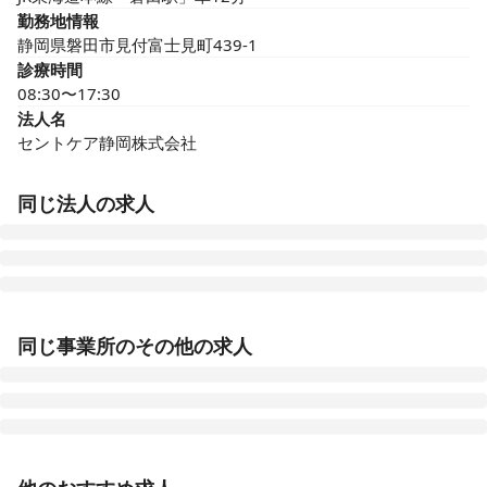
勤務地情報
静岡県磐田市見付富士見町439-1
診療時間
08:30〜17:30
法人名
セントケア静岡株式会社
同じ法人の求人
セントケア南天満 小規模多機能
同じ事業所のその他の求人
静岡県磐田市見付547-5
セントケア訪問看護ステーション曳馬
静岡県浜松市中央区曳馬六丁目5番23号-5 アドステージB棟
正看護師
正社員（常勤）