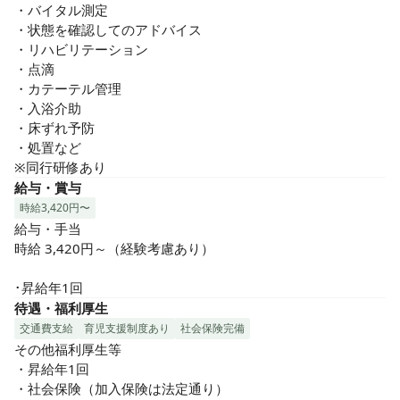
・バイタル測定

・状態を確認してのアドバイス

・リハビリテーション

・点滴

・カテーテル管理

・入浴介助

・床ずれ予防

・処置など

※同行研修あり
給与・賞与
時給3,420円〜
給与・手当

時給 3,420円～（経験考慮あり）

･昇給年1回
待遇・福利厚生
交通費支給
育児支援制度あり
社会保険完備
その他福利厚生等

・昇給年1回

・社会保険（加入保険は法定通り）
