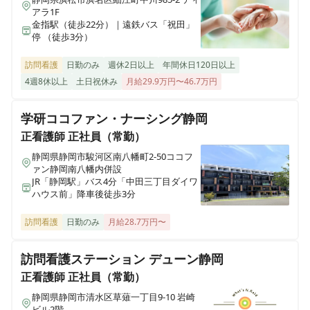
アラ1F
金指駅（徒歩22分）｜遠鉄バス「祝田」
停 （徒歩3分）
訪問看護
日勤のみ
週休2日以上
年間休日120日以上
4週8休以上
土日祝休み
月給29.9万円〜46.7万円
学研ココファン・ナーシング静岡
正看護師
正社員（常勤）
静岡県静岡市駿河区南八幡町2-50ココフ
ァン静岡南八幡内併設
JR「静岡駅」バス4分「中田三丁目ダイワ
ハウス前」降車後徒歩3分
訪問看護
日勤のみ
月給28.7万円〜
訪問看護ステーション デューン静岡
正看護師
正社員（常勤）
静岡県静岡市清水区草薙一丁目9-10 岩崎
ビル2階