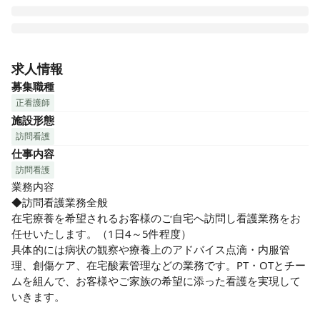
全国で訪問介護・訪問看護・小規模多機能・グル－プホ－
ム・デイサービス・福祉用具レンタルなど、幅広く在宅生活
求人情報
を支える事業展開をしている、セントケアグループ「セント
募集職種
ケア静岡株式会社」が運営しています。

正看護師
施設形態
◆充実の教育制度で成長

訪問看護
基礎研修から専門研修、マネジメント研修まで多彩な研修制
仕事内容
度をご用意しており、確実に力をつけながら、成長を目指せ
る環境です。

訪問看護
利用可能な福利厚生サービスや長期所得補償制度など、待遇
業務内容

も充実しているので、安心して長く働ける制度が整っていま
◆訪問看護業務全般

す。

在宅療養を希望されるお客様のご自宅へ訪問し看護業務をお
先輩スタッフが丁寧に指導、フォローします！風通しがよく
任せいたします。（1日4～5件程度）

働きやすい職場です。
具体的には病状の観察や療養上のアドバイス点滴・内服管
理、創傷ケア、在宅酸素管理などの業務です。PT・OTとチー
ムを組んで、お客様やご家族の希望に添った看護を実現して
いきます。
