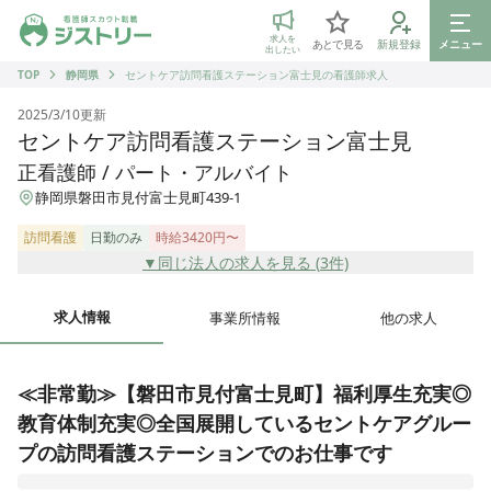
ジストリー 看護師の転職マッチング
求人を
あとで見る
新規登録
メニュー
出したい
TOP
静岡県
セントケア訪問看護ステーション富士見の看護師求人
2025/3/10
更新
セントケア訪問看護ステーション富士見
正看護師 / パート・アルバイト
静岡県磐田市見付富士見町439-1
訪問看護
日勤のみ
時給3420円〜
▼同じ法人の求人を見る (
3
件)
求人情報
事業所情報
他の求人
≪非常勤≫【磐田市見付富士見町】福利厚生充実◎
教育体制充実◎全国展開しているセントケアグルー
プの訪問看護ステーションでのお仕事です