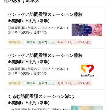
他のおすすめ求人
セントケア訪問看護ステーション竜南
【磐田市見付富士見町】福利厚生充実◎教育体制充実◎
静岡県静岡市葵区千代田五丁目6-51-3 アルタミラ千代田A棟A2号室
全国展開しているセントケアグループの訪問看護ステー
セントケア訪問看護ステーション藤枝
ションでのお仕事です
正看護師
正社員（常勤）
静岡県藤枝市青木3-8-1ソフィアビル１Ｆ
ＪＲ「藤枝駅」徒歩10分
訪問看護
日勤のみ
週休2日以上
月給35.4万円〜35.4万円
セントケア訪問看護ステーション藤枝
正看護師
正社員（常勤）
静岡県藤枝市青木3-8-1ソフィアビル１Ｆ
ＪＲ「藤枝駅」徒歩10分
訪問看護
日勤のみ
週休2日以上
月給33.2万円〜35.4万円
くるむ訪問看護ステーション湖北
正看護師
正社員（常勤）
静岡県浜松市浜名区細江町中川985-2 ティ