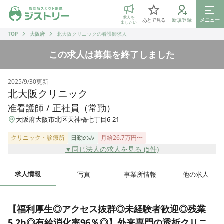
ジストリー 看護師の転職マッチング
求人を
あとで見る
新規登録
メニュー
出したい
TOP
大阪府
北大阪クリニックの看護師求人
この求人は募集を終了しました
2025/9/30
更新
北大阪クリニック
准看護師 / 正社員（常勤）
大阪府大阪市北区天神橋七丁目6-21
クリニック・診療所
日勤のみ
月給26.7万円〜
▼同じ法人の求人を見る (
5
件)
求人情報
写真
事業所情報
他の求人
【福利厚生◎アクセス抜群◎未経験者歓迎◎残業
5.2h◎有給消化率96％◎】外来専門の透析クリニ