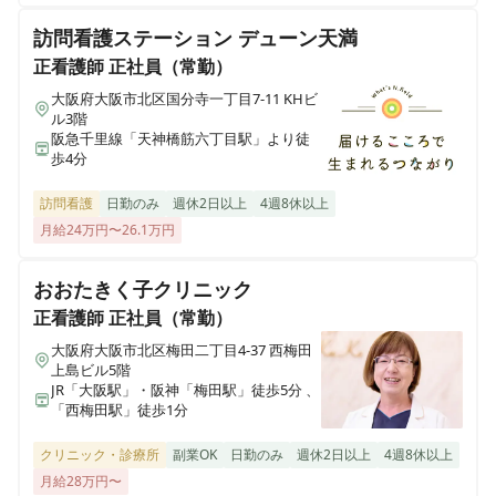
訪問看護ステーション デューン天満
正看護師
正社員（常勤）
大阪府大阪市北区国分寺一丁目7-11 KHビ
ル3階
阪急千里線「天神橋筋六丁目駅」より徒
歩4分
訪問看護
日勤のみ
週休2日以上
4週8休以上
月給24万円〜26.1万円
おおたきく子クリニック
正看護師
正社員（常勤）
大阪府大阪市北区梅田二丁目4-37 西梅田
上島ビル5階
JR「大阪駅」・阪神「梅田駅」徒歩5分 、
「⻄梅⽥駅」徒歩1分
クリニック・診療所
副業OK
日勤のみ
週休2日以上
4週8休以上
月給28万円〜