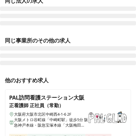
同じ法人の求人
淀川介護老人保健施設ハートフル
同じ事業所のその他の求人
大阪府大阪市淀川区十三東五丁目3-29
北大阪訪問看護ステーション
大阪府大阪市北区天神橋七丁目5-21
正看護師
正社員（常勤）
他のおすすめ求人
北大阪病院
【福利厚生◎アクセス抜群◎未経験者歓迎◎残業5.2h◎
大阪府大阪市淀川区西宮原二丁目7-17
有給消化率96％◎】外来専門の透析クリニックで看護師
PAL訪問看護ステーション大阪
募集💡
加納総合病院
正看護師
正社員（常勤）
大阪府大阪市北区天神橋七丁目5-15
大阪府大阪市北区中崎西4-1-6 2F
大阪メトロ谷町線「中崎町駅」徒歩5分 阪
急神戸本線・阪急宝塚本線「大阪梅田
伏尾クリニック
駅」徒歩8分
大阪府池田市伏尾町12-2