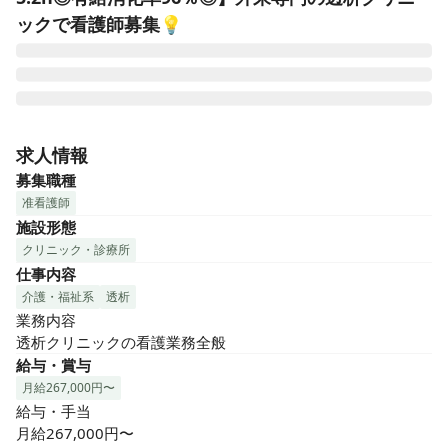
ックで看護師募集💡
内科・外科・脳神経外科・整形外科などに24時間対応できる
加納総合病院をはじめ、高度な医療が求められる専門病院、
求人情報
介護に重きを置いた病棟、透析専門のクリニックなどを幅広
募集職種
く展開する「社会医療法人協和会」が運営する透析クリニッ
准看護師
クです！近くには加納総合病院があり、緊急時の対応も行っ
施設形態
ていますので安心できる職場です。

クリニック・診療所
仕事内容
ライフステージに応じて長くお仕事を続けていくことができ
る職場です！（育児休業の取得実績あり）
介護・福祉系
透析
業務内容

透析クリニックの看護業務全般
給与・賞与
月給267,000円〜
給与・手当

月給267,000円〜
