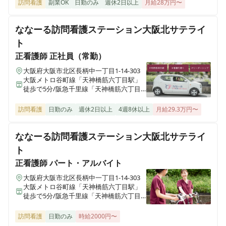
訪問看護
副業OK
日勤のみ
週休2日以上
月給28万円〜
ななーる訪問看護ステーション大阪北サテライ
ト
正看護師
正社員（常勤）
大阪府大阪市北区長柄中一丁目1-14-303
大阪メトロ谷町線「天神橋筋六丁目駅」
徒歩で5分/阪急千里線「天神橋筋六丁目
駅」徒歩7分/大阪メトロ堺筋線「天神橋
筋六丁目駅」徒歩7分
訪問看護
日勤のみ
週休2日以上
4週8休以上
月給29.3万円〜
ななーる訪問看護ステーション大阪北サテライ
ト
正看護師
パート・アルバイト
大阪府大阪市北区長柄中一丁目1-14-303
大阪メトロ谷町線「天神橋筋六丁目駅」
徒歩で5分/阪急千里線「天神橋筋六丁目
駅」徒歩7分/大阪メトロ堺筋線「天神橋
筋六丁目駅」徒歩7分
訪問看護
日勤のみ
時給2000円〜