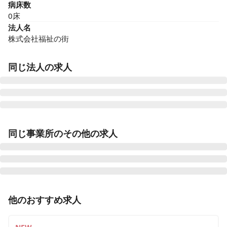
病床数
0床
法人名
株式会社福祉の街
同じ法人の求人
ふくしのまち深谷
同じ事業所のその他の求人
埼玉県深谷市岡部2016-1
ふくしのまち熊谷
埼玉県熊谷市肥塚641-1
准看護師
パート・アルバイト
他のおすすめ求人
ふくしのまち大宮
久喜★訪問入浴サービス３名１組での訪問★
埼玉県さいたま市北区櫛引町2-271-1 川善ビル2-A