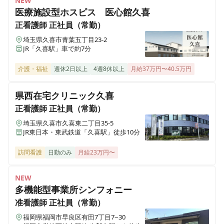
NEW
医療施設型ホスピス 医心館久喜
ふくしのまち与野
正看護師
パート・アルバイト
埼玉県さいたま市浦和区木崎4-17-1 バロンズ木崎2F
正看護師
正社員（常勤）
久喜★訪問入浴サービス３名１組での訪問★
埼玉県久喜市青葉五丁目23-2
JR「久喜駅」車で約7分
ふくしのまち東松山
埼玉県東松山市元宿1-31-1
准看護師
正社員（常勤）
介護・福祉
週休2日以上
4週8休以上
月給37万円〜40.5万円
久喜★訪問入浴サービス３名１組での訪問★
ふくしのまち西入間
県西在宅クリニック久喜
埼玉県入間郡毛呂山町長瀬720-25
正看護師
正社員（常勤）
准看護師
正社員（常勤）
埼玉県久喜市久喜東二丁目35-5
デイサービスふくしのまち熊谷平戸
久喜★訪問入浴サービス３名１組での訪問★
JR東日本・東武鉄道「久喜駅」徒歩10分
埼玉県熊谷市平戸622-1
訪問看護
日勤のみ
月給23万円〜
看護小規模多機能ふくしのまち春日部
正看護師
正社員（常勤）
埼玉県春日部市金崎982-1
久喜★訪問入浴サービス３名１組での訪問★
NEW
多機能型事業所シンフォニー
レンタルふくしのまち熊谷
准看護師
正社員（常勤）
埼玉県熊谷市肥塚641-1
福岡県福岡市早良区有田7丁目7−30