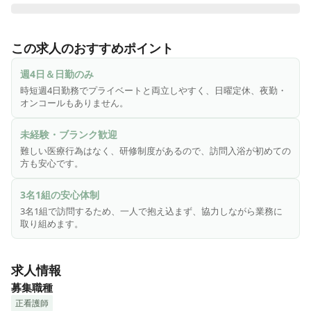
訪問入浴サービスは３名１組にてお客様のご自宅に訪問して
いただきます。

この求人のおすすめポイント
看護師の役割としましてはお客様のご自宅に訪問し簡単な機
材の搬出入および設置、入浴前後のバイタルサイン（身体状
週4日＆日勤のみ
況）お客様の入浴の可否判断、入浴介助をしていただきま
時短週4日勤務でプライベートと両立しやすく、日曜定休、夜勤・
す。

オンコールもありません。
お客様の健康的な入浴のお手伝いにより住み慣れた我が家で
いつまでも生活できるように

未経験・ブランク歓迎
お手伝いをしております。難しい医療行為はなくブランクが
難しい医療行為はなく、研修制度があるので、訪問入浴が初めての
あっても安心して働けるお仕事です。日曜定休、夜勤はなく
方も安心です。
日勤のみのお仕事ですのでご家族にも安心していただいてお
ります。
3名1組の安心体制
3名1組で訪問するため、一人で抱え込まず、協力しながら業務に
取り組めます。
求人情報
募集職種
正看護師