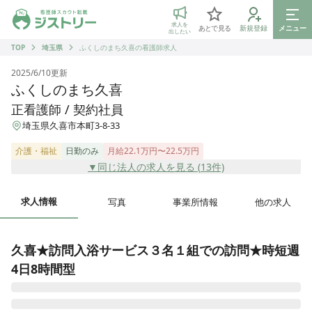
ジストリー 看護師の転職マッチング
求人を
あとで見る
新規登録
メニュー
出したい
TOP
埼玉県
ふくしのまち久喜の看護師求人
2025/6/10
更新
ふくしのまち久喜
正看護師 / 契約社員
埼玉県久喜市本町3-8-33
介護・福祉
日勤のみ
月給22.1万円〜22.5万円
▼同じ法人の求人を見る (
13
件)
求人情報
写真
事業所情報
他の求人
久喜★訪問入浴サービス３名１組での訪問★時短週
4日8時間型