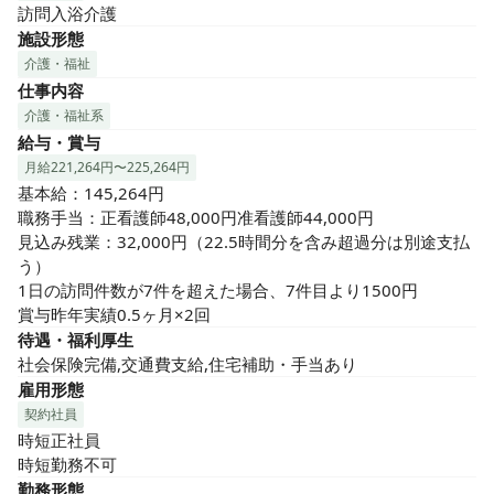
訪問入浴介護
施設形態
介護・福祉
仕事内容
介護・福祉系
給与・賞与
月給221,264円〜225,264円
基本給：145,264円

職務手当：正看護師48,000円准看護師44,000円

見込み残業：32,000円（22.5時間分を含み超過分は別途支払
う）

1日の訪問件数が7件を超えた場合、7件目より1500円

賞与昨年実績0.5ヶ月×2回
待遇・福利厚生
社会保険完備,交通費支給,住宅補助・手当あり
雇用形態
契約社員
時短正社員

時短勤務不可
勤務形態