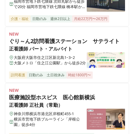
福岡市営地下鉄七隈線 次郎丸駅から徒歩
で20分 福岡市営地下鉄七隈線 橋本駅から
レンタルふくしのまち鴻巣
徒歩で23分
埼玉県鴻巣市滝馬室923-2
介護・福祉
日勤のみ
週休2日以上
月給22万円〜26万円
レンタルふくしのまちさいたま
NEW
埼玉県さいたま市北区櫛引町2-271-1 川善ビル2-A
ぐり～ん2訪問看護ステーション サテライト
正看護師
パート・アルバイト
レンタルふくしのまち東松山
大阪府大阪市住之江区新北島1ｰ3ｰ2
埼玉県東松山市元宿1-31-1
大阪メトロ「住之江公園駅」から徒歩2分
訪問看護
日勤のみ
土日祝休み
時給1800円〜
レンタルふくしのまち越谷
埼玉県越谷市千間台西5-14-4
NEW
医療施設型ホスピス 医心館新横浜
正看護師
正社員（常勤）
神奈川県横浜市港北区岸根町455-1
横浜市営地下鉄ブルーライン「岸根公
園」徒歩4分