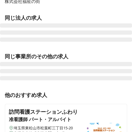
株式会社福祉の街
同じ法人の求人
ふくしのまち深谷
同じ事業所のその他の求人
埼玉県深谷市岡部2016-1
ふくしのまち熊谷
埼玉県熊谷市肥塚641-1
准看護師
パート・アルバイト
他のおすすめ求人
ふくしのまち大宮
東松山★訪問入浴サービス３名１組での訪問★
埼玉県さいたま市北区櫛引町2-271-1 川善ビル2-A
訪問看護ステーションふわり
ふくしのまち与野
准看護師
パート・アルバイト
埼玉県さいたま市浦和区木崎4-17-1 バロンズ木崎2F
埼玉県東松山市松葉町三丁目15-20