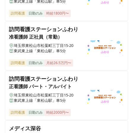
東武東上線「東松山駅」車5分
ふくしのまち西入間
埼玉県入間郡毛呂山町長瀬720-25
訪問看護
日勤のみ
時給1800円〜
訪問看護ステーションふわり
ふくしのまち久喜
埼玉県久喜市本町3-8-33
准看護師
正社員（常勤）
埼玉県東松山市松葉町三丁目15-20
東武東上線「東松山駅」車5分
デイサービスふくしのまち熊谷平戸
埼玉県熊谷市平戸622-1
訪問看護
日勤のみ
月給26.5万円〜
看護小規模多機能ふくしのまち春日部
訪問看護ステーションふわり
埼玉県春日部市金崎982-1
正看護師
パート・アルバイト
埼玉県東松山市松葉町三丁目15-20
レンタルふくしのまち熊谷
東武東上線「東松山駅」車5分
埼玉県熊谷市肥塚641-1
訪問看護
日勤のみ
時給2000円〜
レンタルふくしのまち鴻巣
埼玉県鴻巣市滝馬室923-2
メディス深谷