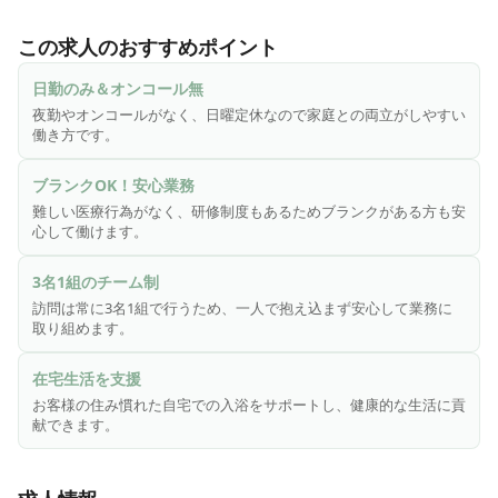
訪問入浴サービスは３名１組にてお客様のご自宅に訪問して
いただきます。

この求人のおすすめポイント
看護師の役割としましてはお客様のご自宅に訪問し簡単な機
材の搬出入および設置、入浴前後のバイタルサイン（身体状
日勤のみ＆オンコール無
況）お客様の入浴の可否判断、入浴介助をしていただきま
夜勤やオンコールがなく、日曜定休なので家庭との両立がしやすい
す。

働き方です。
お客様の健康的な入浴のお手伝いにより住み慣れた我が家で
いつまでも生活できるように

ブランクOK！安心業務
お手伝いをしております。難しい医療行為はなくブランクが
難しい医療行為がなく、研修制度もあるためブランクがある方も安
あっても安心して働けるお仕事です。日曜定休、夜勤はなく
心して働けます。
日勤のみのお仕事ですのでご家族にも安心していただいてお
ります。
3名1組のチーム制
訪問は常に3名1組で行うため、一人で抱え込まず安心して業務に
取り組めます。
在宅生活を支援
お客様の住み慣れた自宅での入浴をサポートし、健康的な生活に貢
献できます。