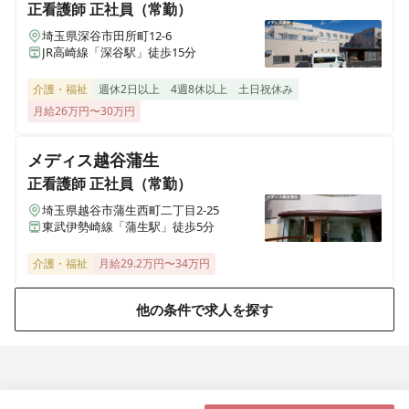
正看護師
正社員（常勤）
レンタルふくしのまちさいたま
埼玉県深谷市田所町12-6
埼玉県さいたま市北区櫛引町2-271-1 川善ビル2-A
JR高崎線「深谷駅」徒歩15分
介護・福祉
週休2日以上
4週8休以上
土日祝休み
レンタルふくしのまち東松山
月給26万円〜30万円
埼玉県東松山市元宿1-31-1
メディス越谷蒲生
レンタルふくしのまち越谷
正看護師
正社員（常勤）
埼玉県越谷市千間台西5-14-4
埼玉県越谷市蒲生西町二丁目2-25
東武伊勢崎線「蒲生駅」徒歩5分
介護・福祉
月給29.2万円〜34万円
他の条件で求人を探す