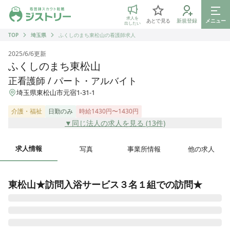
ジストリー 看護師の転職マッチング
求人を
あとで見る
新規登録
メニュー
出したい
TOP
埼玉県
ふくしのまち東松山の看護師求人
2025/6/6
更新
ふくしのまち東松山
正看護師 / パート・アルバイト
埼玉県東松山市元宿1-31-1
介護・福祉
日勤のみ
時給1430円〜1430円
▼同じ法人の求人を見る (
13
件)
求人情報
写真
事業所情報
他の求人
東松山★訪問入浴サービス３名１組での訪問★