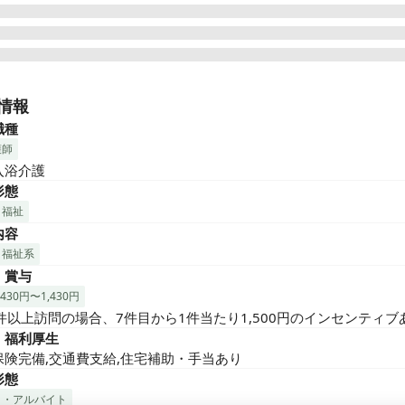
入浴サービスは３名１組にてお客様のご自宅に訪問していただきます
師の役割としましてはお客様のご自宅に訪問し簡単な機材の搬出入
情報
、入浴前後のバイタルサイン（身体状況）お客様の入浴の可否判断
職種
をしていただきます。

護師
様の健康的な入浴のお手伝いにより住み慣れた我が家でいつまでも
入浴介護
うに

形態
伝いをしております。難しい医療行為はなくブランクがあっても安
・福祉
るお仕事です。日曜定休、夜勤はなく日勤のみのお仕事ですのでご
内容
心していただいております。
・福祉系
・賞与
430円〜1,430円
7件以上訪問の場合、7件目から1件当たり1,500円のインセンティブ
・福利厚生
保険完備,交通費支給,住宅補助・手当あり
形態
ト・アルバイト