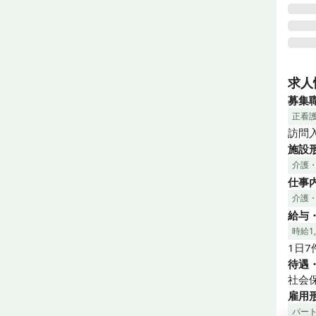
訪問
看護
求人
設置
募集
介助
正看
お客
訪問
きるよ
施設
お手
介護
働け
仕事
も安
介護
給与
時給1,
1日
待遇
社会
雇用
パー