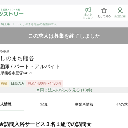
トリー 看護師の転職マッチング
求人を
あとで見る
新規登録
出したい
埼玉県
ふくしのまち熊谷の看護師求人
この求人は募集を終了しました
/6
更新
しのまち熊谷
護師 / パート・アルバイト
県熊谷市肥塚641-1
・福祉
日勤のみ
時給1430円〜1430円
▼同じ法人の求人を見る (
13
件)
求人情報
写真
事業所情報
他の求
★訪問入浴サービス３名１組での訪問★