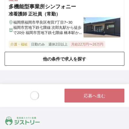
神奈川県川崎市麻生区千代ヶ丘7丁目6-4
多機能型事業所シンフォニー
准看護師
正社員（常勤）
ヒューマンライフケア 日根野湯
福岡県福岡市早良区有田7丁目7−30
大阪府泉佐野市日根野7157
福岡市営地下鉄七隈線 次郎丸駅から徒歩
で20分 福岡市営地下鉄七隈線 橋本駅から
徒歩で23分
ヒューマンライフケア 八尾の湯
介護・福祉
日勤のみ
週休2日以上
月給22万円〜26万円
大阪府八尾市本町1丁目1番18号 レジデンス八楽101
他の条件で求人を探す
ヒューマンライフケア 鶴の湯（デイサービス）
東京都江東区冬木22-24 1階
ヒューマンライフケア 小松湯
東京都板橋区南常盤台2丁目9番2号 コーポ小松
応募へ進む
Loading...
ヒューマンライフケア中村橋の宿
東京都練馬区貫井2005-10-14
ジストリー 看護師の転職マッチング
ヒューマンライフケア町田木曽ホスピスホーム