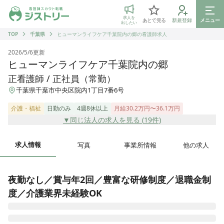
ジストリー 看護師の転職マッチング
求人を
あとで見る
新規登録
メニュー
出したい
TOP
千葉県
ヒューマンライフケア千葉院内の郷の看護師求人
2026/5/6
更新
ヒューマンライフケア千葉院内の郷
正看護師 / 正社員（常勤）
千葉県千葉市中央区院内1丁目7番6号
介護・福祉
日勤のみ
4週8休以上
月給30.2万円〜36.1万円
▼同じ法人の求人を見る (
19
件)
求人情報
写真
事業所情報
他の求人
夜勤なし／賞与年2回／豊富な研修制度／退職金制
度／介護業界未経験OK