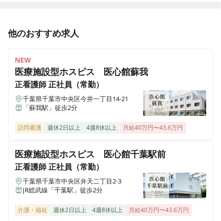
ヒューマンライフケア 岡崎の湯
他のおすすめ求人
愛知県岡崎市井田西町13番16
NEW
ヒューマンライフケア 豊橋の湯
愛知県豊橋市忠興1丁目1番6号 コーポ白鳥１階
医療施設型ホスピス 医心館蘇我
正看護師
正社員（常勤）
ヒューマンライフケア 平安の湯
千葉県千葉市中央区今井一丁目14-21
愛知県名古屋市北区上飯田東町3丁目6番2号
「蘇我駅」徒歩2分
訪問看護
週休2日以上
4週8休以上
月給40万円〜43.6万円
ヒューマンライフケア 泉大津の湯
大阪府泉大津市虫取町2丁目6番43号
医療施設型ホスピス 医心館千葉駅前
正看護師
正社員（常勤）
ヒューマンライフケア 本郷の湯
千葉県千葉市中央区弁天二丁目2-3
愛知県名古屋市名東区本郷2丁目77番地1 メゾントモエ1階
JR総武線「千葉駅」徒歩2分
ヒューマンライフケア なにわ乃湯
介護・福祉
週休2日以上
4週8休以上
月給40万円〜43.6万円
大阪府大阪市浪速区稲荷1丁目12番29号