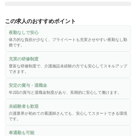
♪ 車通勤OK|夜勤なし ♪

・ご利用者の健康管理、服薬管理

この求人のおすすめポイント
・点滴や胃ろう、経管栄養などの管理

・傷や褥瘡(床ずれ)、インシュリン注射などの医療的処置

夜勤なしで安心
・往診医との連携

体力的な負担が少なく、プライベートも充実させやすい夜勤なし勤
・通院介助

務です。
・介護業務の補助

・ご利用者やご家族への相談援助

充実の研修制度
など
豊富な研修制度で、介護施設未経験の方でも安心してスキルアップ
できます。
安定の賞与・退職金
年2回の賞与と退職金制度があり、長期的に安心して働けます。
未経験者も歓迎
介護業界が初めての看護師さんでも、安心してスタートできる環境
です。
車通勤も可能