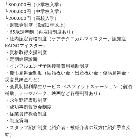
└300,000円（小学校入学）

└200,000円（中学校入学）

└200,000円（高校入学）

・退職金制度（勤続3年以上）

・65歳定年制（再雇用制度あり）

・社内認定資格制度（ケアテクニカルマイスター、認知症
KAIGOマイスター）

・資格取得支援制度

・定期健康診断

・インフルエンザ予防接種費用補助制度

・慶弔見舞金制度（結婚祝い金・出産祝い金・傷病見舞金・
災害見舞金など）

・会員制福利厚生サービス ベネフィットステーション（宿泊
補助、テーマパーク、映画など各種割引あり）

・永年勤続表彰制度

・成功事例報奨金制度

・従業員持株会制度

・制服貸与

・スタッフ紹介制度（紹介者・被紹介者の双方に紹介手当支
給）
