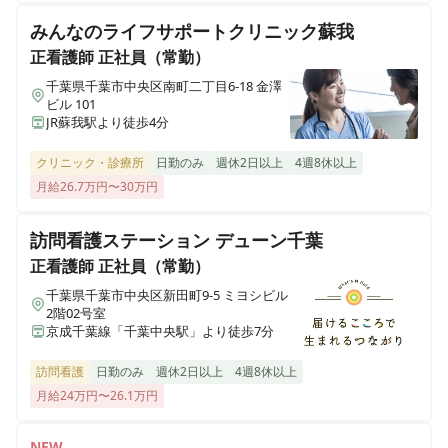
みんなのライフサポートクリニック蘇我
ヒューマンライフケア伏見の宿
正看護師
正社員（常勤）
京都府京都市伏見区日野谷寺町68
千葉県千葉市中央区南町二丁目6-18 金澤
ビル 101
JR蘇我駅より徒歩4分
ヒューマンライフケア 望地
神奈川県綾瀬市小園1538番1号 メゾンサンサーラ1階
クリニック・診療所
日勤のみ
週休2日以上
4週8休以上
月給26.7万円〜30万円
ヒューマンライフケア宇奈根の宿
神奈川県川崎市高津区宇奈根633-2
訪問看護ステーション デューン千葉
正看護師
正社員（常勤）
ヒューマンライフケア宮前の宿
千葉県千葉市中央区新田町9-5 ミヨシビル
神奈川県川崎市宮前区水沢3丁目14番3号
2階02号室
京成千葉線「千葉中央駅」より徒歩7分
ヒューマンライフケア麻生グループホーム
訪問看護
日勤のみ
週休2日以上
4週8休以上
神奈川県川崎市麻生区千代ヶ丘7丁目6-4
月給24万円〜26.1万円
ヒューマンライフケア麻生の宿
NEW