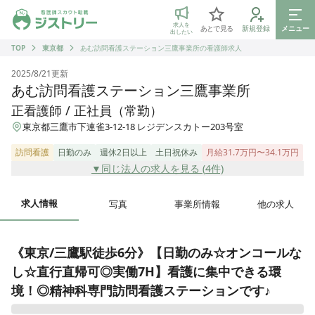
ジストリー 看護師の転職マッチング
求人を
あとで見る
新規登録
メニュー
出したい
TOP
東京都
あむ訪問看護ステーション三鷹事業所の看護師求人
2025/8/21
更新
あむ訪問看護ステーション三鷹事業所
正看護師 / 正社員（常勤）
東京都三鷹市下連雀3-12-18 レジデンスカトー203号室
訪問看護
日勤のみ
週休2日以上
土日祝休み
月給31.7万円〜34.1万円
▼同じ法人の求人を見る (
4
件)
求人情報
写真
事業所情報
他の求人
《東京/三鷹駅徒歩6分》【日勤のみ☆オンコールな
し☆直行直帰可◎実働7H】看護に集中できる環
境！◎精神科専門訪問看護ステーションです♪