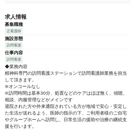
◎笑顔の絶えない職場♪

求人情報
スタッフの仲がとても良く、ステーション内は自然と笑顔と
コミュニケーションが生まれる明るい職場です。社長室にみ
募集職種
んなで集まって話す事もよくあるそうです♪また、子育て世代
正看護師
も活躍中で、さまざまなライフステージへの理解がとてもあ
施設形態
るステーションです♪

訪問看護
仕事内容
訪問看護
◎あむの充実の教育！決して独りになることはありません！

◆業務内容

精神科看護の経験豊かなスタッフが在籍！

精神科専門の訪問看護ステーションで訪問看護師業務を担当
オリエンテーション、教育システム（育成プラン、目標管
して頂きます。

理・人事考課、エルダーナース・プリセプター制度など）の
※オンコールなし

様々な教育制度を整えており、精神科を学び成長することが
※訪問時間は基本30分、処置などのケアはほぼ無く、傾聴、
できます♪（各事業所・営業所に貸出図書もあり）

相談、内服管理などがメインです

思いやりのあるスタッフが多く、業務や看護以外のこともす
退院された方や外来通院されている方が地域で安心・安定し
ぐに相談できる環境があります♪

た生活が送れるよう、医師の指示の下、ご利用者様のご自宅
やグループホームへ訪問し、日常生活の援助や治療の継続支
◎社労士による労務相談窓口やLITALICOによる健康相談窓口
援を行います。

あり