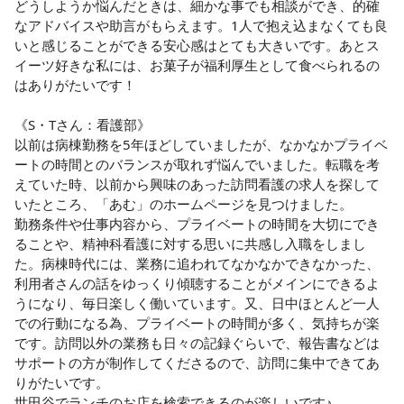
どうしようか悩んだときは、細かな事でも相談ができ、的確
なアドバイスや助言がもらえます。1人で抱え込まなくても良
いと感じることができる安心感はとても大きいです。あとス
イーツ好きな私には、お菓子が福利厚生として食べられるの
はありがたいです！

《S・Tさん：看護部》

以前は病棟勤務を5年ほどしていましたが、なかなかプライベ
ートの時間とのバランスが取れず悩んでいました。転職を考
えていた時、以前から興味のあった訪問看護の求人を探して
いたところ、「あむ」のホームページを見つけました。

勤務条件や仕事内容から、プライベートの時間を大切にでき
ることや、精神科看護に対する思いに共感し入職をしまし
た。病棟時代には、業務に追われてなかなかできなかった、
利用者さんの話をゆっくり傾聴することがメインにできるよ
うになり、毎日楽しく働いています。又、日中ほとんど一人
での行動になる為、プライベートの時間が多く、気持ちが楽
です。訪問以外の業務も日々の記録ぐらいで、報告書などは
サポートの方が制作してくださるので、訪問に集中できてあ
りがたいです。

世田谷でランチのお店を検索できるのが楽しいです♪
