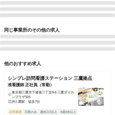
あむ訪問看護ステーション調布事業所
同じ事業所のその他の求人
東京都調布市多摩川1-1-1 エスポワール西調布603号室
あむハウス調布
東京都調布市多摩川3-59-5 アットマーク調布
正看護師
パート・アルバイト
他のおすすめ求人
あむ訪問看護ステーション三軒茶屋営業所
《東京/三鷹駅徒歩6分》【オンコールなし☆直行直帰可
東京都世田谷区太子堂３−２４−１９−１０３
◎週2〜1日3時間からOK】看護に集中できる環境！◎精
シンプレ訪問看護ステーション 三鷹拠点
神科専門訪問看護ステーションです♪
あむ訪問看護ステーション 雪が谷大塚営業所
准看護師
正社員（常勤）
東京都大田区雪谷大塚町４−２
東京都三鷹市下連雀三丁目9-6 三鷹ダイカ
ンプラザ505
JR三鷹駅 徒歩7分
訪問看護
日勤のみ
週休2日以上
4週8休以上