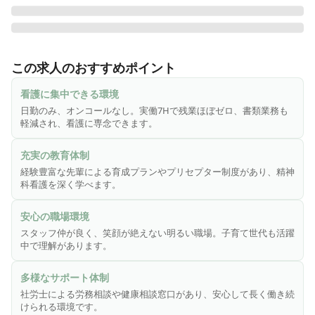
《あむ訪問看護ステーションについて》

〜「伝える」を「伝わる」に〜

この求人のおすすめポイント
Amu.あむ株式会社は、精神障害者の方々へのトータルケアを
目指し、ご利用者様が地域で安心して、その人らしく過ごす
看護に集中できる環境
ことができるよう地域貢献を行う会社です。看護師・作業療
日勤のみ、オンコールなし。実働7Hで残業ほぼゼロ、書類業務も
法士・精神保健福祉士など、様々な職種が在籍し、それぞれ
軽減され、看護に専念できます。
の専門的な視点での援助を行っています！

充実の教育体制
⭐︎★あむ訪問看護のポイント★⭐︎

経験豊富な先輩による育成プランやプリセプター制度があり、精神
◎看護に集中できる環境！仕事もプライベートも充実！

科看護を深く学べます。
・残業ほぼゼロ、オンコールなし、直行直帰OK、実働7時間
で訪問件数によっては、17時前退社が可能です。iPad貸与に
安心の職場環境
てペーパーレスを推進しており、各事務手続きはクラウド上
スタッフ仲が良く、笑顔が絶えない明るい職場。子育て世代も活躍
で完結できるので、一切無駄がありません。

中で理解があります。
・情報提供書などの書類作成は担当部門が対応！看護師は確
認や最低限の修正のみなので、”看護”に集中できる環境が整っ
多様なサポート体制
ています♪

社労士による労務相談や健康相談窓口があり、安心して長く働き続
けられる環境です。