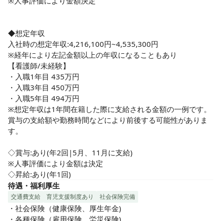
※人事評価により金額決定

◆想定年収

入社時の想定年収:4,216,100円~4,535,300円 

※経年により左記金額以上の年収になることもあり

【看護師/未経験】

・入職1年目 435万円

・入職3年目 450万円

・入職5年目 494万円

※想定年収は1年間在籍した際に支給される金額の一例です。
賞与の支給額や勤務時間などにより前後する可能性がありま
す。

◇賞与:あり(年2回|5月、11月に支給)

※人事評価により金額は決定

◇昇給:あり(年1回)
待遇・福利厚生
交通費支給
育児支援制度あり
社会保険完備
・社会保険（健康保険、厚生年金)

・各種保険（雇用保険、労災保険)
