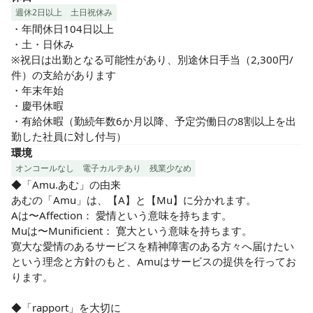
週休2日以上
土日祝休み
・年間休日104日以上

・土・日休み

※祝日は出勤となる可能性があり、別途休日手当（2,300円/
件）の支給があります

・年末年始

・慶弔休暇

・有給休暇（勤続年数6か月以降、予定労働日の8割以上を出
勤した社員に対し付与）
環境
オンコールなし
電子カルテあり
残業少なめ
◆「Amu.あむ」の由来

あむの「Amu」は、【A】と【Mu】に分かれます。

Aは〜Affection： 愛情という意味を持ちます。

Muは〜Munificient： 寛大という意味を持ちます。

寛大な愛情のあるサービスを精神障害のある方々へ届けたい
という理念と方針のもと、Amuはサービスの提供を行ってお
ります。

◆「rapport」を大切に
