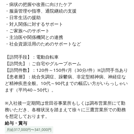
・病状の把握や改善に向けたケア

・服薬管理や指導、通院継続の支援

・日常生活の援助

・対人関係に対するサポート

・ご家族へのサポート

・主治医や関係機関との連携

・社会資源活用のためのサポートなど

【訪問手段】：電動自転車

【訪問先】：ご自宅やグループホーム

【訪問件数】：120件～150件/月（30分/件）※訪問手当あり

【患者層】：統合失調症、躁鬱病、非定型精神病、神経症な
ど精神疾患全般。10代～90代までの幅広い方がいらっしゃい
ます（平均40～50代）。

※入社後一定期間は世田谷事業所もしくは調布営業所にて勤
務いただき、各種状況を踏まえて徐々に三鷹営業所での勤務
を想定しております。
給与・賞与
月給317,000円〜341,000円