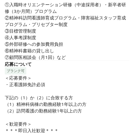
①入職時オリエンテーション研修（中途採用者）・新卒者研
修（3か月間）プログラム

②精神科訪問看護師育成プログラム・障害福祉スタッフ育成
プログラム・プリセプター制度

③目標管理制度

④人事考課制度

⑤外部研修への参加費用負担

⑥精神科書籍の貸し出し

⑦顧問医相談会（月1回）など
応募について
ブランク可
＜応募要件＞

・正看護師免許必須

下記の（1）か（2）に合致する方

（1）精神科病棟の勤務経験1年以上の方

（2）訪問看護の勤務経験1年以上の方

＜歓迎要件＞

＊＊＊即日入社歓迎＊＊＊
