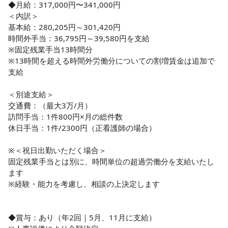
◆月給：317,000円〜341,000円

＜内訳＞

基本給：280,205円～301,420円

時間外手当：36,795円～39,580円を支給

※固定残業手当13時間分

※13時間を超える時間外労働分についての割増賃金は追加で
支給

＜別途支給＞

交通費：（最大3万/月）

訪問手当：1件800円×月の総件数

休日手当：1件/2300円（正看護師の場合）

※＜祝日出勤いただく場合＞

固定残業手当とは別に、時間単位の超過労働分を支給いたし
ます

※経験・能力を考慮し、相談の上決定します

◆賞与：あり（年2回｜5月、11月に支給）
