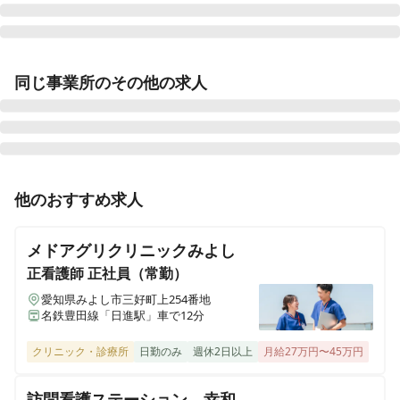
犬山駅西病院
同じ事業所のその他の求人
愛知県犬山市犬山高見町11
新川中央病院
愛知県碧南市松江町6-83
正看護師
正社員（常勤）
他のおすすめ求人
夢眠ホスピタルさいたま
《名古屋市千種区》有給消化率100％◎賞与3ヶ月◎残
埼玉県さいたま市大宮区堀之内町2-564
業ほぼゼロ◎ゆったり向き合う看護ができるケアミック
メドアグリクリニックみよし
ス病院
正看護師
正社員（常勤）
愛知県みよし市三好町上254番地
名鉄豊田線「日進駅」車で12分
准看護師
パート・アルバイト
《名古屋市千種区》＊非常勤＊日数・時間相談OK◎ダ
クリニック・診療所
日勤のみ
週休2日以上
月給27万円〜45万円
ブルワークOK◎残業ほぼゼロ◎ゆったり向き合う看護
ができるケアミックス病院
訪問看護ステーション 幸和