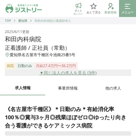
ジストリー 看護師の転職マッチング
求人を
あとで見る
新規登録
メニュー
出したい
TOP
愛知県
和田内科病院の看護師求人
2025/6/11
更新
和田内科病院
正看護師 / 正社員（常勤）
愛知県名古屋市千種区今池南25番5号
病院
日勤のみ
月給27.4万円〜36.2万円
▼同じ法人の求人を見る (
3
件)
求人情報
事業所情報
他の求人
《名古屋市千種区》＊日勤のみ＊有給消化率
100％◎賞与3ヶ月◎残業ほぼゼロ◎ゆったり向き
合う看護ができるケアミックス病院