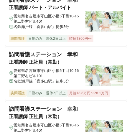
正看護師
パート・アルバイト
准看護師
パート・アルバイト
愛知県名古屋市守山区小幡5丁目10-16
第二野村ビル101
《名古屋市千種区》＊夜勤専従非常勤＊日数相談OK◎
名鉄瀬戸線「喜多山駅」徒歩5分
ダブルワークOK◎残業ほぼゼロ◎まずは見学からでも
OK
訪問看護
日勤のみ
週休2日以上
時給1800円〜
訪問看護ステーション 幸和
正看護師
パート・アルバイト
正看護師
正社員（常勤）
《名古屋市千種区》＊非常勤＊日数・時間相談OK◎ダ
ブルワークOK◎残業ほぼゼロ◎ゆったり向き合う看護
愛知県名古屋市守山区小幡5丁目10-16
第二野村ビル101
ができるケアミックス病院
名鉄瀬戸線「喜多山駅」徒歩5分
訪問看護
日勤のみ
週休2日以上
月給18.8万円〜28.1万円
准看護師
正社員（常勤）
《名古屋市千種区》有給消化率100％◎賞与3ヶ月◎残
訪問看護ステーション 幸和
業ほぼゼロ◎ゆったり向き合う看護ができるケアミック
正看護師
正社員（常勤）
ス病院
愛知県名古屋市守山区小幡5丁目10-16
第二野村ビル101