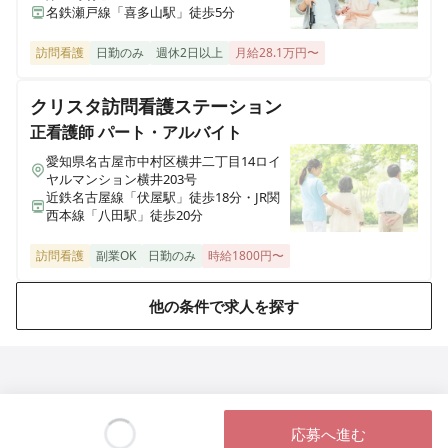
名鉄瀬戸線「喜多山駅」徒歩5分
正看護師
パート・アルバイト
《名古屋市千種区》＊夜勤専従非常勤＊日数相談OK◎
訪問看護
日勤のみ
週休2日以上
月給28.1万円〜
ダブルワークOK◎残業ほぼゼロ◎まずは見学からでも
OK
クリスタ訪問看護ステーション
正看護師
パート・アルバイト
愛知県名古屋市中村区横井二丁目14ロイ
准看護師
正社員（常勤）
ヤルマンション横井203号
《名古屋市千種区》＊日勤のみ＊有給消化率100％◎賞
近鉄名古屋線「伏屋駅」徒歩18分・JR関
西本線「八田駅」徒歩20分
与3ヶ月◎残業ほぼゼロ◎ゆったり向き合う看護ができ
るケアミックス病院
訪問看護
副業OK
日勤のみ
時給1800円〜
他の条件で求人を探す
応募へ進む