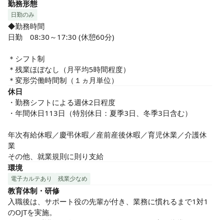
勤務形態
日勤のみ
◆勤務時間

日勤　08:30～17:30 (休憩60分)

＊シフト制

＊残業ほぼなし（月平均5時間程度）

＊変形労働時間制（１ヵ月単位）
休日
・勤務シフトによる週休2日程度

・年間休日113日（特別休日：夏季3日、冬季3日含む）

年次有給休暇／慶弔休暇／産前産後休暇／育児休業／介護休
業

その他、就業規則に則り支給
環境
電子カルテあり
残業少なめ
教育体制・研修
入職後は、サポート役の先輩が付き、業務に慣れるまで1対1
のOJTを実施。
