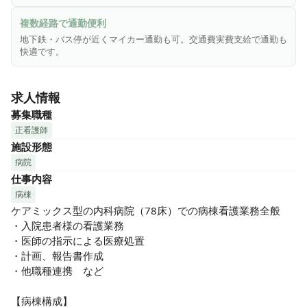
・有給消化率100％、お休み希望もほぼ100％通るお休みのと
りやすい病院です。

複数経路で通勤便利
・入院患者様は比較的容体が安定しているため、予定通りに
地下鉄・バス停が近くマイカー通勤も可。交通費実費支給で通勤も
業務が進み残業はほぼ発生しません。

快適です。
【まずは見学からでも可能！】

求人情報
不安などあるかと思いますので、まずは病棟の雰囲気などの
見学のみでも可能です。

募集職種
お気軽にお問い合わせください♪

正看護師
施設形態
資格や経験を活かしながら心機一転新しい職場で新たなキャ
病院
リアスタートしませんか？

仕事内容
ご応募をお待ちしております！
病棟
ケアミックス型の内科病院（78床）での病棟看護業務全般

・入院患者様の看護業務

・医師の指示による医療処置

・計画、報告書作成

・他職種連携　など

【病棟構成】
