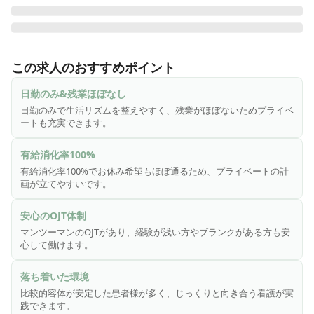
【和田内科病院について】

名古屋市千種区にあります一般病棟（31床）・療養病棟（47
この求人のおすすめポイント
床）を備えるケアミックス病院です。

診療科目は内科、リハビリテーション科とあり、各種健康診
日勤のみ&残業ほぼなし
断、胃カメラなども受け付けております。

日勤のみで生活リズムを整えやすく、残業がほぼないためプライベ
ートも充実できます。
【働く上での魅力】

・地下鉄の複数の駅、市営バスの複数のバス停から徒歩圏
有給消化率100%
内。マイカー通勤もOK！もちろん通勤手当も実費支給しま
有給消化率100%でお休み希望もほぼ通るため、プライベートの計
す。（上限あり）

画が立てやすいです。
・当院では多様な人材の活躍を推進しており、外国人スタッ
フの文化や宗教の違いなども尊重しております。

安心のOJT体制
・比較的男性スタッフが多く、リハビリテーション科などの
マンツーマンのOJTがあり、経験が浅い方やブランクがある方も安
他部署にも男性スタッフが多いため、男性も働きやすい病院
心して働けます。
です。

・入職後は業務に慣れるまでサポート役の先輩がつき、マン
落ち着いた環境
ツーマンのOJTを行っておりますので、経験の浅い方ブランク
比較的容体が安定した患者様が多く、じっくりと向き合う看護が実
のある方も安心してお仕事に取り組めます。

践できます。