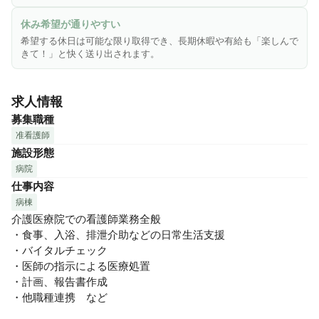
全部署で「残業ほぼゼロ」を実現し、休みの希望は可能な限
休み希望が通りやすい
り通していて、リフレッシュ目的の長期休暇・有休取得時に
希望する休日は可能な限り取得でき、長期休暇や有給も「楽しんで
は「楽しんできて！」と、笑顔で送り出しています。

きて！」と快く送り出されます。
また、管理職にも育児経験者が多く、お子さんの行事のため
の休みや、お子さんの急な体調不良による休みにも理解が大
求人情報
きいことが魅力です！

妊娠中も無理がないように業務内容を見直してもらえて、産
募集職種
休・育休明けの働き方の相談にも柔軟に対応してもらえま
准看護師
す。

施設形態
病院
【まずは見学からでもOK】

仕事内容
不安などあるかと思いますので、まずは病院の雰囲気などの
病棟
見学のみでも可能です♪

介護医療院での看護師業務全般

お気軽にお問い合わせください！

・食事、入浴、排泄介助などの日常生活支援

・バイタルチェック

スタッフが安心して長く働くことができる環境づくりを目指
・医師の指示による医療処置

しています。

・計画、報告書作成

資格や経験を活かしながら心機一転新しい職場で新たなキャ
・他職種連携　など

リアスタートしませんか？
