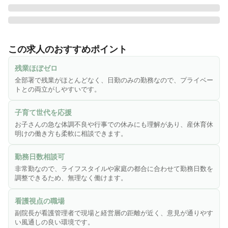
【新川中央病院について】

新川中央病院は駅から徒歩12分程、碧南市にある大正3年設
この求人のおすすめポイント
立の歴史を誇る病院です。

大学病院を始めとした、基幹病院と連携して高度医療へのア
残業ほぼゼロ
プローチも行っておりますが、中小規模の病院としての特色
全部署で残業がほとんどなく、日勤のみの勤務なので、プライベー
を活かし、かかりつけ医としての面を併せ持って皆様の日頃
トとの両立がしやすいです。
からの健康状態を把握した医療を行う事を心がけておりま
す。

子育て世代を応援
お子さんの急な体調不良や行事での休みにも理解があり、産休育休
＋＊＋＊＋

明けの働き方も柔軟に相談できます。
副院長は看護管理者を起用しており、看護目線も取り入れた
勤務日数相談可
病院経営を行っていることも特徴。

非常勤なので、ライフスタイルや家庭の都合に合わせて勤務日数を
経営層と現場の距離感が近く、風通しの良い職場環境なの
調整できるため、無理なく働けます。
で、結婚・出産後も長く働くスタッフがたくさんいて、子育
て中のママさん管理職も活躍しています。

看護視点の職場
副院長が看護管理者で現場と経営層の距離が近く、意見が通りやす
＊＋＊＋

い風通しの良い環境です。