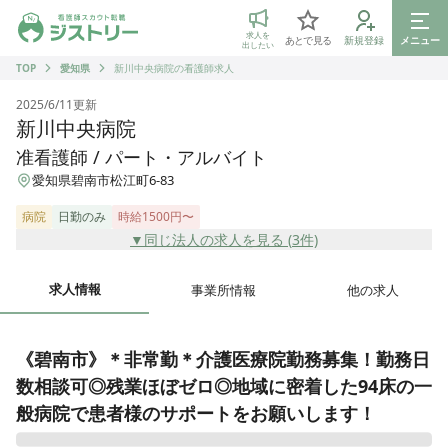
ジストリー 看護師の転職マッチング
求人を
あとで見る
新規登録
メニュー
出したい
TOP
愛知県
新川中央病院の看護師求人
2025/6/11
更新
新川中央病院
准看護師 / パート・アルバイト
愛知県碧南市松江町6-83
病院
日勤のみ
時給1500円〜
▼同じ法人の求人を見る (
3
件)
求人情報
事業所情報
他の求人
《碧南市》＊非常勤＊介護医療院勤務募集！勤務日
数相談可◎残業ほぼゼロ◎地域に密着した94床の一
般病院で患者様のサポートをお願いします！