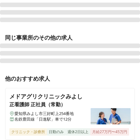
和田内科病院
同じ事業所のその他の求人
愛知県名古屋市千種区今池南25番5号
犬山駅西病院
愛知県犬山市犬山高見町11
正看護師
正社員（常勤）
他のおすすめ求人
夢眠ホスピタルさいたま
《碧南市》＊日勤常勤＊賞与3ヶ月◎残業ほぼゼロ◎介
埼玉県さいたま市大宮区堀之内町2-564
護医療院or一般病棟 地域に密着した病院で患者様のサ
メドアグリクリニックみよし
ポートをお願いします！
正看護師
正社員（常勤）
愛知県みよし市三好町上254番地
名鉄豊田線「日進駅」車で12分
正看護師
正社員（常勤）
《碧南市》＊介護医療院勤務＊賞与3ヶ月◎残業ほぼゼ
クリニック・診療所
日勤のみ
週休2日以上
月給27万円〜45万円
ロ◎地域に密着した94床の一般病院で患者様のサポート