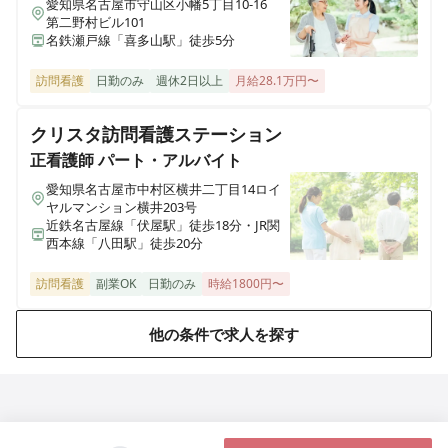
愛知県名古屋市守山区小幡5丁目10-16
第二野村ビル101
正看護師
正社員（常勤）
名鉄瀬戸線「喜多山駅」徒歩5分
《碧南市》＊一般病棟勤務＊賞与3ヶ月◎残業ほぼゼロ
◎地域に密着した94床の一般病院で患者様のサポートを
訪問看護
日勤のみ
週休2日以上
月給28.1万円〜
お願いします！
クリスタ訪問看護ステーション
正看護師
パート・アルバイト
正看護師
パート・アルバイト
愛知県名古屋市中村区横井二丁目14ロイ
《碧南市》＊非常勤＊介護医療院勤務募集！勤務日数相
ヤルマンション横井203号
談可◎残業ほぼゼロ◎地域に密着した94床の一般病院で
近鉄名古屋線「伏屋駅」徒歩18分・JR関
西本線「八田駅」徒歩20分
患者様のサポートをお願いします！
訪問看護
副業OK
日勤のみ
時給1800円〜
正看護師
パート・アルバイト
他の条件で求人を探す
《碧南市》＊夜勤専従非常勤＊残業ほぼゼロ◎一般病棟
での夜間看護
准看護師
正社員（常勤）