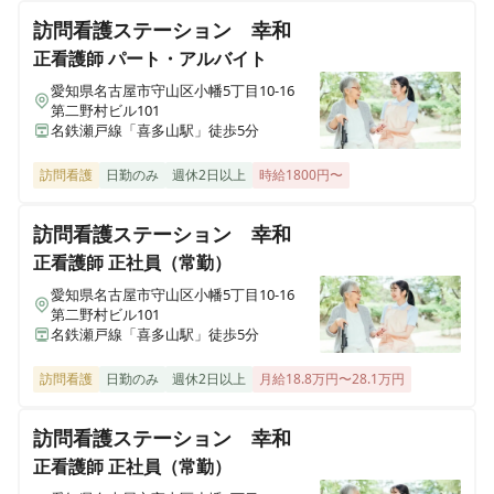
をお願いします！
訪問看護ステーション 幸和
正看護師
パート・アルバイト
准看護師
正社員（常勤）
愛知県名古屋市守山区小幡5丁目10-16
第二野村ビル101
《碧南市》＊一般病棟勤務＊賞与3ヶ月◎残業ほぼゼロ
名鉄瀬戸線「喜多山駅」徒歩5分
◎地域に密着した94床の一般病院で患者様のサポートを
お願いします！
訪問看護
日勤のみ
週休2日以上
時給1800円〜
訪問看護ステーション 幸和
准看護師
正社員（常勤）
正看護師
正社員（常勤）
《碧南市》＊介護医療院勤務＊賞与3ヶ月◎残業ほぼゼ
ロ◎地域に密着した94床の一般病院で患者様のサポート
愛知県名古屋市守山区小幡5丁目10-16
第二野村ビル101
をお願いします！
名鉄瀬戸線「喜多山駅」徒歩5分
訪問看護
日勤のみ
週休2日以上
月給18.8万円〜28.1万円
准看護師
パート・アルバイト
《碧南市》＊夜勤専従非常勤＊残業ほぼゼロ◎介護医療
訪問看護ステーション 幸和
院での夜間看護
正看護師
正社員（常勤）