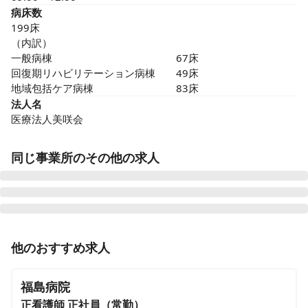
病床数
199床

（内訳）

一般病棟　　　　　　　　　　　　67床

回復期リハビリテーション病棟　　49床

地域包括ケア病棟　　　　　　　　83床
法人名
医療法人美咲会
同じ事業所のその他の求人
正看護師
正社員（常勤）
他のおすすめ求人
【総合外来看護師長候補】駅徒歩3分｜残業月5時間程度
｜日勤のみ◎｜救急指定病院｜外来・救急外来・OP室
福島病院
担当
正看護師
正社員（常勤）