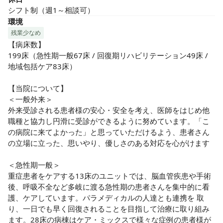
シフト制（週1～相談可）
環境
残業少なめ
【病床数】

199床（急性期一般67床 / 回復期リハビリテーション49床 / 
地域包括ケア83床）

【当院について】

＜一般外来＞

外来受診される患者様の安心・安全を考え、医師をはじめ他
職種と協力し円滑に受診ができるように努めています。「こ
の病院に来てよかった」と思っていただけるよう、患者さん
の立場に立った、思いやり、優しさのある対応を心がけます

＜急性期一般＞

重症患者をケアする13床のユニットでは、脳血管疾患や手術
後、呼吸不全など多岐に渡る急性期の患者さんを集中的に看
護、ケアしています。パラメディカルの人達とも連携を 取
り、一日でも早く回復されることを目指して治療に取り組み
ます。28床の病棟はケア・ミックスで様々な症例の患者様が