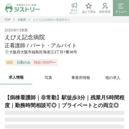
ジストリー 看護師の転職マッチング
求人を
あとで見る
新規登録
メニュー
出したい
TOP
大阪府
えびえ記念病院の看護師求人
2025/8/13
更新
えびえ記念病院
正看護師 / パート・アルバイト
大阪府大阪市福島区海老江2丁目1番36号
病院
日勤のみ
時給1900円〜
求人情報
写真
事業所情報
他の求人
【病棟看護師｜非常勤】駅徒歩3分｜残業月5時間程
度｜勤務時間相談可◎｜プライベートとの両立◎