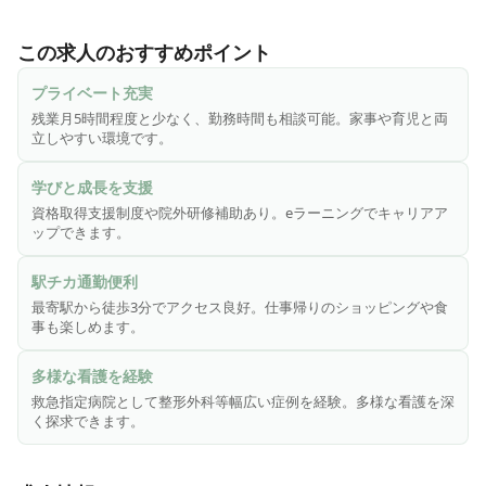
「えびえ記念病院」は大阪市福島区海老江にある救急指定病
院です。1938年に開院し、長きにわたって大阪市の地域医療
この求人のおすすめポイント
に貢献しています。救急搬入症例が多く、特に整形外科では
検査や手術を常におこなっています。当院ではともに地域医
プライベート充実
療を支えてくださる看護スタッフを募集中です。

残業月5時間程度と少なく、勤務時間も相談可能。家事や育児と両
立しやすい環境です。
＼ えびえ記念病院で働く魅力ポイント💡 ／

✓ 自分の求める『看護観』を探究できる

学びと成長を支援
救急外来・手術室・急性期病棟・地域包括ケア病棟・回復期
資格取得支援制度や院外研修補助あり。eラーニングでキャリアア
リハビリテーション病棟など、看護師が活躍するフィール
ップできます。
ド・役割はさまざまです。幅広い選択肢の中で、自分が求め
ている看護を見つけ、深く探究していくことが可能です。

駅チカ通勤便利
最寄駅から徒歩3分でアクセス良好。仕事帰りのショッピングや食
✓ 資格取得等のキャリアアップを応援

事も楽しめます。
eラーニングを組み込んだクリニカルラダー教育を導入。個々
のキャリアビジョンに耳を傾け、学べる環境を提供したいと
多様な看護を経験
考えています。院外研修への参加バックアップや認定等資格
救急指定病院として整形外科等幅広い症例を経験。多様な看護を深
取得支援制度などキャリアアップを応援します。

く探求できます。
✓ ワークライフバランスの推進
