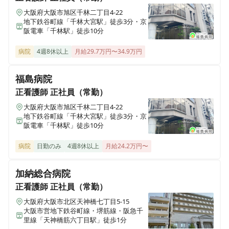
大阪府大阪市旭区千林二丁目4-22
地下鉄谷町線「千林大宮駅」徒歩3分・京
正看護師
正社員（常勤）
阪電車「千林駅」徒歩10分
【外来・救急外来看護師】駅徒歩3分｜残業月5時間程度
｜二交代・日勤のみ◎｜救急指定病院｜外来×救急外来
病院
4週8休以上
月給29.7万円〜34.9万円
｜柔軟な働き方♪
福島病院
正看護師
正社員（常勤）
正看護師
正社員（常勤）
大阪府大阪市旭区千林二丁目4-22
【病棟看護師】駅徒歩3分｜残業月5時間程度｜二交代・
地下鉄谷町線「千林大宮駅」徒歩3分・京
日勤のみ◎｜賞与実績3.3ヶ月♪
阪電車「千林駅」徒歩10分
病院
日勤のみ
4週8休以上
月給24.2万円〜
正看護師
正社員（常勤）
【手術室看護師】駅徒歩3分｜残業月5時間程度｜二交
加納総合病院
代・日勤のみ◎｜実働8h以下｜賞与実績3.3ヶ月♪
正看護師
正社員（常勤）
大阪府大阪市北区天神橋七丁目5-15
大阪市営地下鉄谷町線・堺筋線・阪急千
里線「天神橋筋六丁目駅」徒歩1分