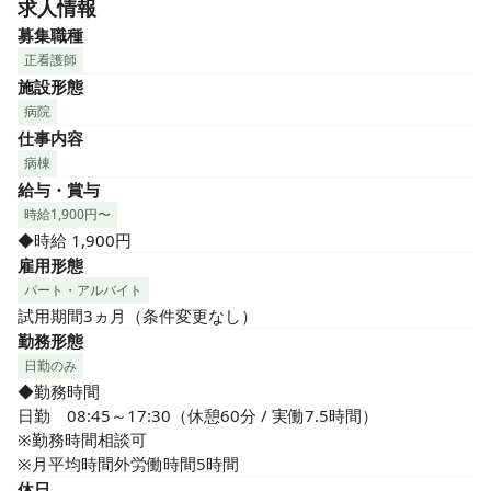
求人情報
看護部全体で時間外の削減に取り組んでいます。効率的に仕
事を終わらせ、家事や子育てとの両立ができる職場環境づく
募集職種
りを目指しています。また、ライフステージの変化に合わせ
正看護師
て部署の異動も可能で、多様な働き方を選択できます。5日間
施設形態
のリフレッシュ休暇が取得可能で、プライベートの充実も図
病院
れます！

仕事内容
病棟
✓ 仕事終わりも充実

給与・賞与
駅周辺には、ショッピングモールや飲食店が充実しており、
時給1,900円〜
仕事帰りに立ち寄れるスポットが多くあります！
◆時給 1,900円
雇用形態
パート・アルバイト
試用期間3ヵ月（条件変更なし）
勤務形態
日勤のみ
◆勤務時間

日勤　08:45～17:30（休憩60分 / 実働7.5時間）

※勤務時間相談可

※月平均時間外労働時間5時間
休日