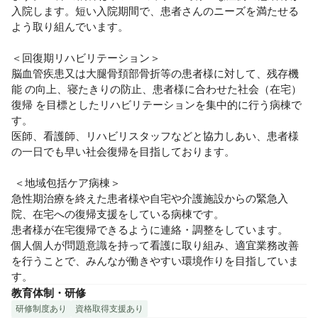
入院します。短い入院期間で、患者さんのニーズを満たせる
よう取り組んでいます。

＜回復期リハビリテーション＞

脳血管疾患又は大腿骨頚部骨折等の患者様に対して、残存機
能 の向上、寝たきりの防止、患者様に合わせた社会（在宅）
復帰 を目標としたリハビリテーションを集中的に行う病棟で
す。

医師、看護師、リハビリスタッフなどと協力しあい、患者様
の一日でも早い社会復帰を目指しております。

 ＜地域包括ケア病棟＞

急性期治療を終えた患者様や自宅や介護施設からの緊急入
院、在宅への復帰支援をしている病棟です。

患者様が在宅復帰できるように連絡・調整をしています。

個人個人が問題意識を持って看護に取り組み、適宜業務改善
を行うことで、みんなが働きやすい環境作りを目指していま
す。
教育体制・研修
研修制度あり
資格取得支援あり