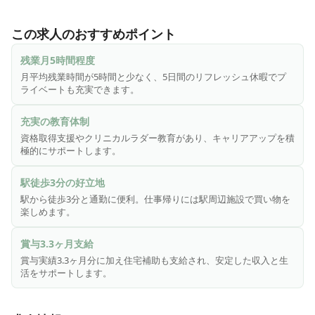
「えびえ記念病院」は大阪市福島区海老江にある救急指定病
院です。1938年に開院し、長きにわたって大阪市の地域医療
この求人のおすすめポイント
に貢献しています。救急搬入症例が多く、特に整形外科では
検査や手術を常におこなっています。当院ではともに地域医
残業月5時間程度
療を支えてくださる看護スタッフを募集中です。

月平均残業時間が5時間と少なく、5日間のリフレッシュ休暇でプ
ライベートも充実できます。
＼ えびえ記念病院で働く魅力ポイント💡 ／

✓ 自分の求める『看護観』を探究できる

充実の教育体制
救急外来・手術室・急性期病棟・地域包括ケア病棟・回復期
資格取得支援やクリニカルラダー教育があり、キャリアアップを積
リハビリテーション病棟など、看護師が活躍するフィール
極的にサポートします。
ド・役割はさまざまです。幅広い選択肢の中で、自分が求め
ている看護を見つけ、深く探究していくことが可能です。

駅徒歩3分の好立地
駅から徒歩3分と通勤に便利。仕事帰りには駅周辺施設で買い物を
✓ 資格取得等のキャリアアップを応援

楽しめます。
eラーニングを組み込んだクリニカルラダー教育を導入。個々
のキャリアビジョンに耳を傾け、学べる環境を提供したいと
賞与3.3ヶ月支給
考えています。院外研修への参加バックアップや認定等資格
賞与実績3.3ヶ月分に加え住宅補助も支給され、安定した収入と生
取得支援制度などキャリアアップを応援します。

活をサポートします。
✓ ワークライフバランスの推進
