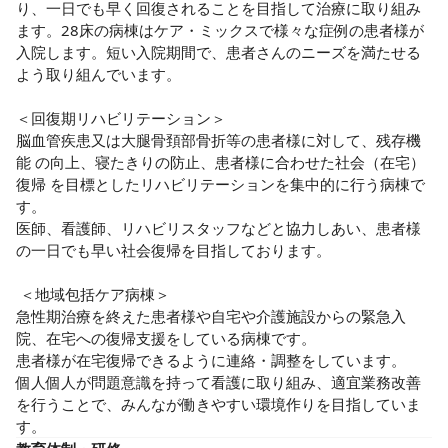
り、一日でも早く回復されることを目指して治療に取り組み
ます。28床の病棟はケア・ミックスで様々な症例の患者様が
入院します。短い入院期間で、患者さんのニーズを満たせる
よう取り組んでいます。

＜回復期リハビリテーション＞

脳血管疾患又は大腿骨頚部骨折等の患者様に対して、残存機
能 の向上、寝たきりの防止、患者様に合わせた社会（在宅）
復帰 を目標としたリハビリテーションを集中的に行う病棟で
す。

医師、看護師、リハビリスタッフなどと協力しあい、患者様
の一日でも早い社会復帰を目指しております。

 ＜地域包括ケア病棟＞

急性期治療を終えた患者様や自宅や介護施設からの緊急入
院、在宅への復帰支援をしている病棟です。

患者様が在宅復帰できるように連絡・調整をしています。

個人個人が問題意識を持って看護に取り組み、適宜業務改善
を行うことで、みんなが働きやすい環境作りを目指していま
す。