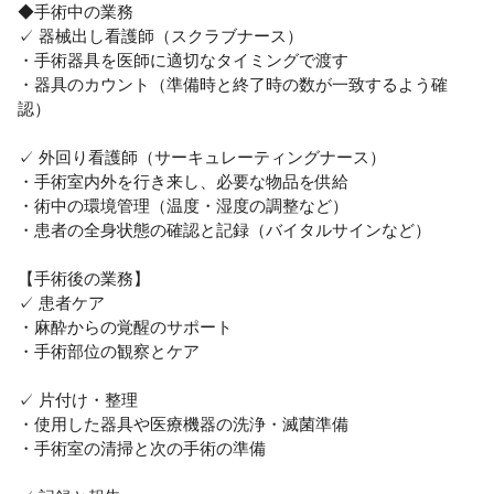
◆手術中の業務

✓ 器械出し看護師（スクラブナース）

・手術器具を医師に適切なタイミングで渡す

・器具のカウント（準備時と終了時の数が一致するよう確
認）

✓ 外回り看護師（サーキュレーティングナース）

・手術室内外を行き来し、必要な物品を供給

・術中の環境管理（温度・湿度の調整など）

・患者の全身状態の確認と記録（バイタルサインなど）

【手術後の業務】

✓ 患者ケア

・麻酔からの覚醒のサポート

・手術部位の観察とケア

✓ 片付け・整理

・使用した器具や医療機器の洗浄・滅菌準備

・手術室の清掃と次の手術の準備
