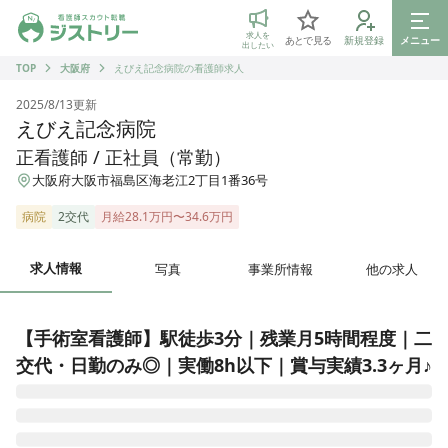
ジストリー 看護師の転職マッチング
求人を
あとで見る
新規登録
メニュー
出したい
TOP
大阪府
えびえ記念病院の看護師求人
2025/8/13
更新
えびえ記念病院
正看護師 / 正社員（常勤）
大阪府大阪市福島区海老江2丁目1番36号
病院
2交代
月給28.1万円〜34.6万円
求人情報
写真
事業所情報
他の求人
【手術室看護師】駅徒歩3分｜残業月5時間程度｜二
交代・日勤のみ◎｜実働8h以下｜賞与実績3.3ヶ月♪