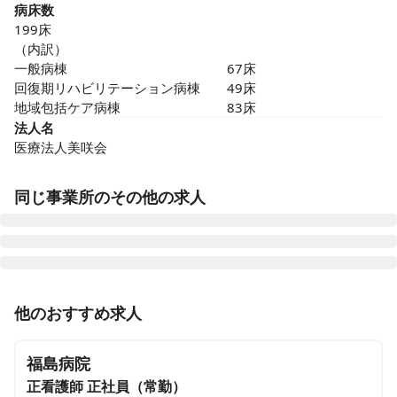
病床数
199床

（内訳）

一般病棟　　　　　　　　　　　　67床

回復期リハビリテーション病棟　　49床

地域包括ケア病棟　　　　　　　　83床
法人名
医療法人美咲会
同じ事業所のその他の求人
正看護師
正社員（常勤）
他のおすすめ求人
【総合外来看護師長候補】駅徒歩3分｜残業月5時間程度
｜日勤のみ◎｜救急指定病院｜外来・救急外来・OP室
福島病院
担当
正看護師
正社員（常勤）