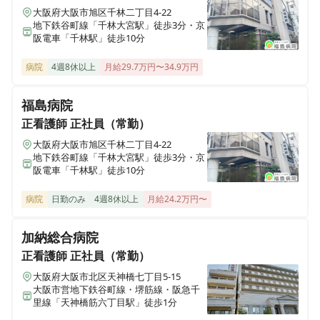
大阪府大阪市旭区千林二丁目4-22
地下鉄谷町線「千林大宮駅」徒歩3分・京
正看護師
正社員（常勤）
阪電車「千林駅」徒歩10分
【外来・救急外来看護師】駅徒歩3分｜残業月5時間程度
｜二交代・日勤のみ◎｜救急指定病院｜外来×救急外来
病院
4週8休以上
月給29.7万円〜34.9万円
｜柔軟な働き方♪
福島病院
正看護師
正社員（常勤）
正看護師
パート・アルバイト
大阪府大阪市旭区千林二丁目4-22
【病棟看護師｜非常勤】駅徒歩3分｜残業月5時間程度｜
地下鉄谷町線「千林大宮駅」徒歩3分・京
勤務時間相談可◎｜プライベートとの両立◎
阪電車「千林駅」徒歩10分
病院
日勤のみ
4週8休以上
月給24.2万円〜
正看護師
正社員（常勤）
【病棟看護師】駅徒歩3分｜残業月5時間程度｜二交代・
加納総合病院
日勤のみ◎｜賞与実績3.3ヶ月♪
正看護師
正社員（常勤）
大阪府大阪市北区天神橋七丁目5-15
大阪市営地下鉄谷町線・堺筋線・阪急千
里線「天神橋筋六丁目駅」徒歩1分