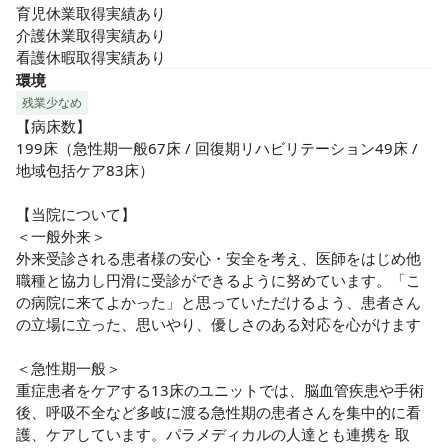
育児休業取得実績あり

介護休業取得実績あり

看護休暇取得実績あり
環境
残業少なめ
【病床数】

199床（急性期一般67床 / 回復期リハビリテーション49床 / 
地域包括ケア83床）

【当院について】

＜一般外来＞

外来受診される患者様の安心・安全を考え、医師をはじめ他
職種と協力し円滑に受診ができるように努めています。「こ
の病院に来てよかった」と思っていただけるよう、患者さん
の立場に立った、思いやり、優しさのある対応を心がけます

＜急性期一般＞

重症患者をケアする13床のユニットでは、脳血管疾患や手術
後、呼吸不全など多岐に渡る急性期の患者さんを集中的に看
護、ケアしています。パラメディカルの人達とも連携を 取