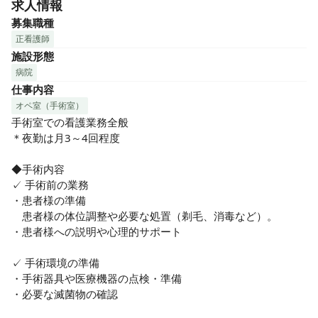
求人情報
看護部全体で時間外の削減に取り組んでいます。効率的に仕
事を終わらせ、家事や子育てとの両立ができる職場環境づく
募集職種
りを目指しています。また、ライフステージの変化に合わせ
正看護師
て部署の異動も可能で、多様な働き方を選択できます。5日間
施設形態
のリフレッシュ休暇が取得可能で、プライベートの充実も図
病院
れます！

仕事内容
オペ室（手術室）
✓ 仕事終わりも充実

手術室での看護業務全般

駅周辺には、ショッピングモールや飲食店が充実しており、
＊夜勤は月3～4回程度

仕事帰りに立ち寄れるスポットが多くあります！
◆手術内容

✓ 手術前の業務

・患者様の準備

　患者様の体位調整や必要な処置（剃毛、消毒など）。

・患者様への説明や心理的サポート

✓ 手術環境の準備

・手術器具や医療機器の点検・準備

・必要な滅菌物の確認
