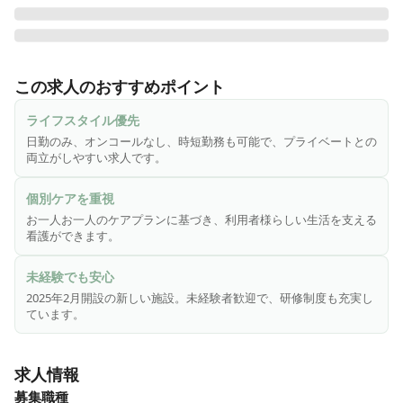
看護小規模多機能は「通い」「泊まり」「訪問」を組み合わ
せたサービスをお一人お一人のケアプランに基づいて実施い
この求人のおすすめポイント
たします。

お客様自身が自分らしい生活を送れるように、「できるこ
ライフスタイル優先
と」「できそうなこと」を引き出し、発見したりすることを
日勤のみ、オンコールなし、時短勤務も可能で、プライベートとの
念頭に、コミュニケーションをとりトイレ介助､入浴介助、食
両立がしやすい求人です。
事介助、環境整備、外出援助、余暇活動などの日常生活全般
をサポートします。

個別ケアを重視
お客様の健康管理や、日常行われる医療処置等を行います。

お一人お一人のケアプランに基づき、利用者様らしい生活を支える
また、お客様が持参された薬の管理も行います。

看護ができます。
2025年2月開設
未経験でも安心
2025年2月開設の新しい施設。未経験者歓迎で、研修制度も充実し
ています。
求人情報
募集職種