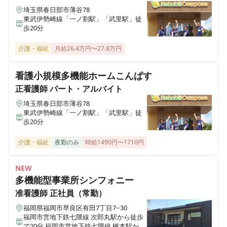
埼玉県さいたま市浦和区木崎4-17-1 バロンズ木崎2F
埼玉県春日部市薄谷78
東武伊勢崎線「一ノ割駅」「武里駅」徒
歩20分
ふくしのまち東松山
埼玉県東松山市元宿1-31-1
介護・福祉
月給26.4万円〜27.8万円
ふくしのまち西入間
看護小規模多機能ホームこんぱす
埼玉県入間郡毛呂山町長瀬720-25
正看護師
パート・アルバイト
埼玉県春日部市薄谷78
ふくしのまち久喜
東武伊勢崎線「一ノ割駅」「武里駅」徒
埼玉県久喜市本町3-8-33
歩20分
介護・福祉
夜勤のみ
時給1490円〜1710円
デイサービスふくしのまち熊谷平戸
埼玉県熊谷市平戸622-1
NEW
多機能型事業所シンフォニー
レンタルふくしのまち熊谷
准看護師
正社員（常勤）
埼玉県熊谷市肥塚641-1
福岡県福岡市早良区有田7丁目7−30
福岡市営地下鉄七隈線 次郎丸駅から徒歩
レンタルふくしのまち鴻巣
で20分 福岡市営地下鉄七隈線 橋本駅から