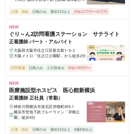
埼玉県鴻巣市滝馬室923-2
徒歩で23分
介護・福祉
日勤のみ
週休2日以上
月給22万円〜26万円
レンタルふくしのまちさいたま
埼玉県さいたま市北区櫛引町2-271-1 川善ビル2-A
NEW
ぐり～ん2訪問看護ステーション サテライト
正看護師
パート・アルバイト
レンタルふくしのまち東松山
埼玉県東松山市元宿1-31-1
大阪府大阪市住之江区新北島1ｰ3ｰ2
大阪メトロ「住之江公園駅」から徒歩2分
レンタルふくしのまち越谷
訪問看護
日勤のみ
土日祝休み
時給1800円〜
埼玉県越谷市千間台西5-14-4
NEW
医療施設型ホスピス 医心館新横浜
正看護師
正社員（常勤）
神奈川県横浜市港北区岸根町455-1
横浜市営地下鉄ブルーライン「岸根公
園」徒歩4分
介護・福祉
日勤のみ
週休2日以上
4週8休以上