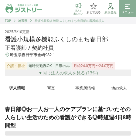
ジストリー 看護師の転職マッチング
求人を
あとで見る
新規登録
メニュー
出したい
TOP
埼玉県
看護小規模多機能ふくしのまち春日部の看護師求人
2025/6/10
更新
看護小規模多機能ふくしのまち春日部
正看護師 / 契約社員
埼玉県春日部市金崎982-1
介護・福祉
短時間勤務OK
日勤のみ
月給24.0万円〜24.0万円
▼同じ法人の求人を見る (
13
件)
求人情報
写真
事業所情報
他の求人
春日部◎お一人お一人のケアプランに基づいたその
人らしい生活のための看護ができる◎時短週4日8時
間型