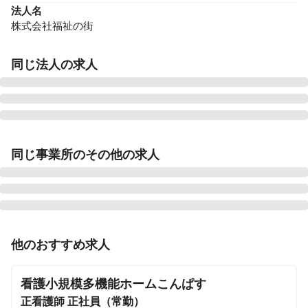
法人名
株式会社福祉の街
同じ法人の求人
ふくしのまち深谷
同じ事業所のその他の求人
埼玉県深谷市岡部2016-1
ふくしのまち熊谷
埼玉県熊谷市肥塚641-1
正看護師
正社員（常勤）
他のおすすめ求人
ふくしのまち大宮
春日部◎お一人お一人のケアプランに基づいたその人ら
埼玉県さいたま市北区櫛引町2-271-1 川善ビル2-A
しい生活のための看護ができる◎
看護小規模多機能ホームこんぱす
ふくしのまち与野
正看護師
正社員（常勤）